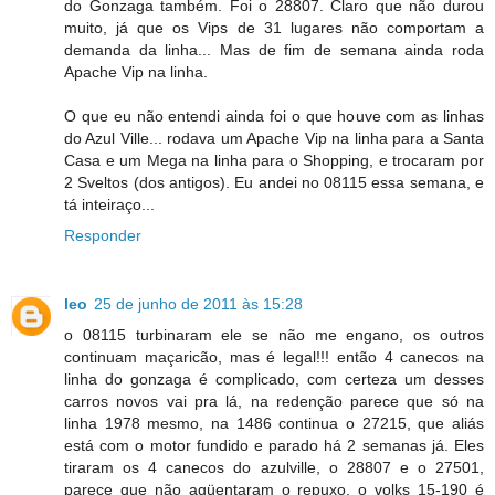
do Gonzaga também. Foi o 28807. Claro que não durou
muito, já que os Vips de 31 lugares não comportam a
demanda da linha... Mas de fim de semana ainda roda
Apache Vip na linha.
O que eu não entendi ainda foi o que houve com as linhas
do Azul Ville... rodava um Apache Vip na linha para a Santa
Casa e um Mega na linha para o Shopping, e trocaram por
2 Sveltos (dos antigos). Eu andei no 08115 essa semana, e
tá inteiraço...
Responder
leo
25 de junho de 2011 às 15:28
o 08115 turbinaram ele se não me engano, os outros
continuam maçaricão, mas é legal!!! então 4 canecos na
linha do gonzaga é complicado, com certeza um desses
carros novos vai pra lá, na redenção parece que só na
linha 1978 mesmo, na 1486 continua o 27215, que aliás
está com o motor fundido e parado há 2 semanas já. Eles
tiraram os 4 canecos do azulville, o 28807 e o 27501,
parece que não agüentaram o repuxo, o volks 15-190 é