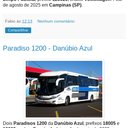
de agosto de 2025 em
Campinas (SP)
.
Fabio
às
12:13
Nenhum comentário:
Compartilhar
Paradiso 1200 - Danúbio Azul
Dois
Paradisos 1200
da
Danúbio Azul
, prefixos
18005
e