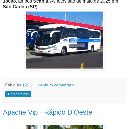
18008
, ambos
Scania
. As fotos são de maio de 2025 em
São Carlos (SP)
.
Fabio
às
12:11
Nenhum comentário:
Compartilhar
Apache Vip - Rápido D'Oeste