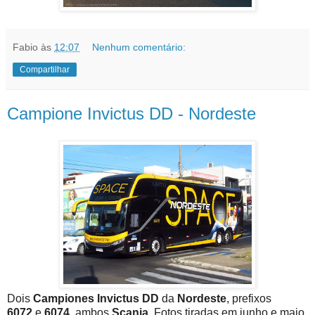
Fabio
às
12:07
Nenhum comentário:
Compartilhar
Campione Invictus DD - Nordeste
Dois
Campiones Invictus DD
da
Nordeste
, prefixos
6072
e
6074
, ambos
Scania
. Fotos tiradas em junho e maio