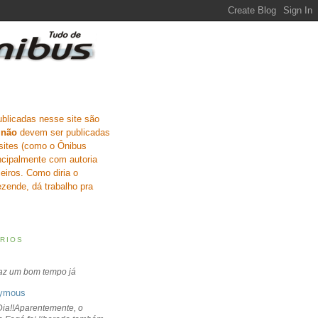
ublicadas nesse site são
e
não
devem ser publicadas
sites (como o Ônibus
incipalmente com autoria
eiros. Como diria o
zende, dá trabalho pra
RIOS
faz um bom tempo já
ymous
ia!!Aparentemente, o