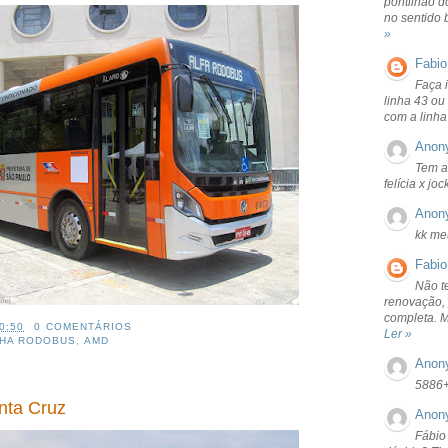
pontilhão d
no sentido 
»
Fabio
Faça 
linha 43 ou
com a linha
Anon
Tem a
felícia x jo
Anon
kk me
Fabio
Não t
renovação, 
completa. 
0:50
0 COMENTÁRIOS
Ler »
HA RODOBUS
,
AMD
Anon
5886
nta Cruz
Anon
Fábio