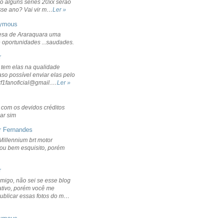
o alguns séries 20xx serão
sse ano? Vai vir m…
Ler »
ymous
sa de Araraquara uma
 oportunidades ...saudades.
r
 tem elas na qualidade
aso possível enviar elas pelo
rf1fanoficial@gmail.…
Ler »
r com os devidos créditos
ar sim
r Fernandes
Millennium brt motor
icou bem esquisito, porém
r
migo, não sei se esse blog
ativo, porém você me
publicar essas fotos do m…