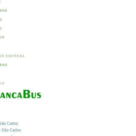
S
BUS
O
E
US
OR EMPRESA
SAS
IVO
São Carlos
u São Carlos