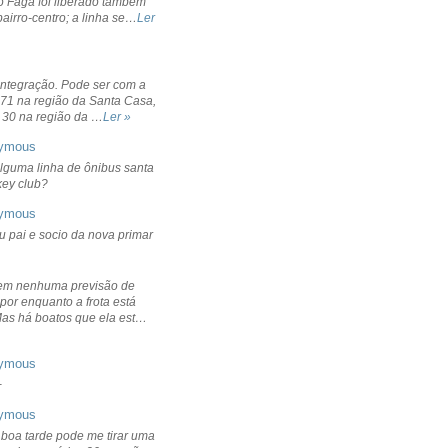
o Fagá foi liberado também
bairro-centro; a linha se…
Ler
integração. Pode ser com a
 71 na região da Santa Casa,
 30 na região da …
Ler »
ymous
lguma linha de ônibus santa
ckey club?
ymous
u pai e socio da nova primar
em nenhuma previsão de
por enquanto a frota está
Mas há boatos que ela est…
ymous
+
ymous
 boa tarde pode me tirar uma