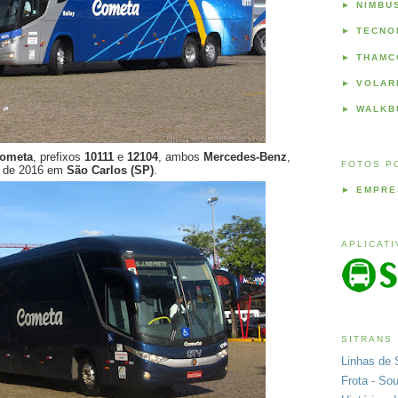
►
NIMBU
►
TECNO
►
THAMC
►
VOLAR
►
WALKB
ometa
, prefixos
10111
e
12104
, ambos
Mercedes-Benz
,
FOTOS P
o de 2016 em
São Carlos (SP)
.
►
EMPRE
APLICAT
SITRANS
Linhas de 
Frota - So