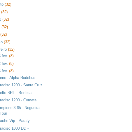
sto
(32)
o
(32)
ho
(32)
o
(32)
l
(32)
ço
(32)
reiro
(32)
8 fev.
(8)
2 fev.
(8)
6 fev.
(8)
amo - Alpha Rodobus
radiso 1200 - Santa Cruz
elto BRT - Benfica
radiso 1200 - Cometa
mpione 3.65 - Nogueira
Tour
ache Vip - Paraty
radiso 1800 DD -