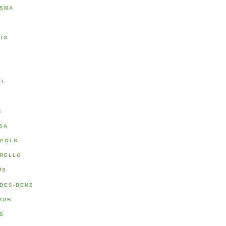
SMA
RIO
A
EL
E
SA
POLO
RELLO
US
DES-BENZ
SUR
S