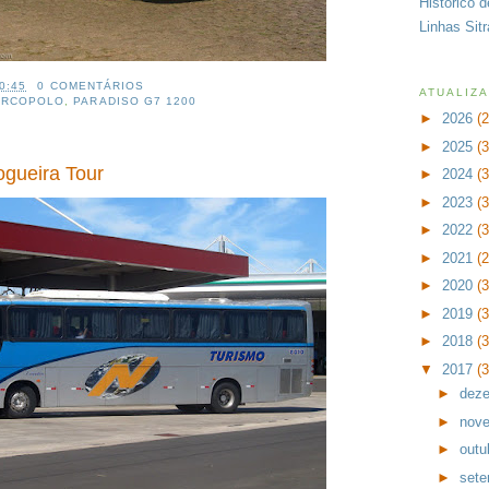
Histórico 
Linhas Sit
0:45
0 COMENTÁRIOS
ATUALIZ
ARCOPOLO
,
PARADISO G7 1200
►
2026
(
►
2025
(
gueira Tour
►
2024
(
►
2023
(
►
2022
(
►
2021
(
►
2020
(
►
2019
(
►
2018
(
▼
2017
(
►
dez
►
nov
►
outu
►
set