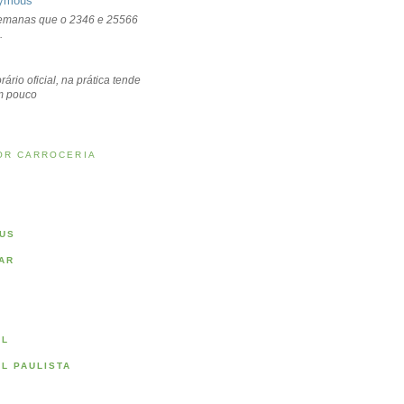
ymous
emanas que o 2346 e 25566
.
rário oficial, na prática tende
um pouco
OR CARROCERIA
US
AR
AL
AL PAULISTA