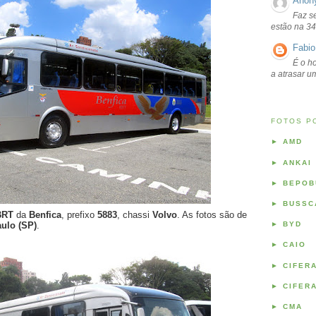
Anon
Faz s
estão na 34
Fabio
É o ho
a atrasar 
FOTOS P
►
AMD
►
ANKAI
►
BEPOB
►
BUSSC
 BRT
da
Benfica
, prefixo
5883
, chassi
Volvo
. As fotos são de
ulo (SP)
.
►
BYD
►
CAIO
►
CIFER
►
CIFER
►
CMA