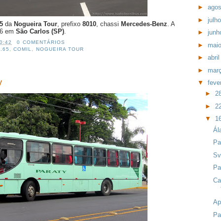
►
ago
►
julh
65
da
Nogueira Tour
, prefixo
8010
, chassi
Mercedes-Benz
. A
16 em
São Carlos (SP)
.
►
jun
0:42
0 COMENTÁRIOS
►
mai
.65
,
COMIL
,
NOGUEIRA TOUR
►
abri
►
mar
y
▼
feve
►
2
►
2
▼
1
Ál
Pa
Sv
Pa
Ca
Ap
Pa