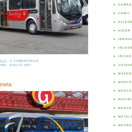
►
COBRA
►
COMIL
►
ELISÁ
►
HIGER
►
IBRAV
►
INCAS
►
IRIZAR
0:47
0 COMENTÁRIOS
►
JOTAV
OMIL
,
SVELTO BRT
►
MAFER
►
MARCO
ometa
►
MASCA
►
MAXIB
►
MERCE
►
METAL
►
NEOBU