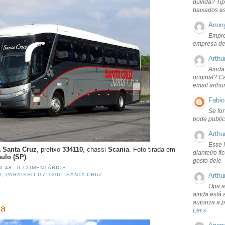
dúvida? Tip
baixados e
Anon
Empre
empresa de
Arthu
Ainda
original? C
email arthu
Fabio
Se fo
pode public
Arthu
Esse 
a
Santa Cruz
, prefixo
334110
, chassi
Scania
. Foto tirada em
dianteiro f
ulo (SP)
.
gosto dele
0:48
0 COMENTÁRIOS
Arthu
O
,
PARADISO G7 1200
,
SANTA CRUZ
Opa a
ainda está 
autoriza a 
ca
Ler »