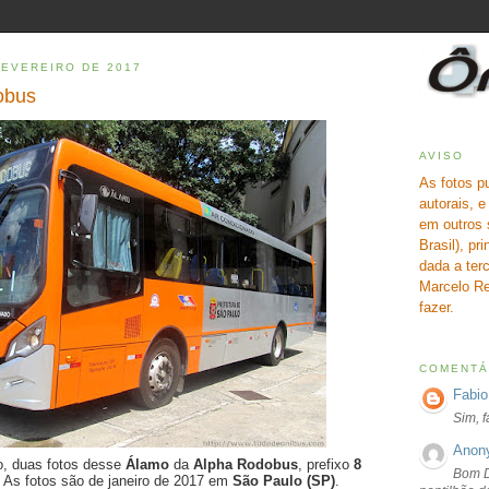
FEVEREIRO DE 2017
obus
AVISO
As fotos p
autorais, 
em outros 
Brasil), pr
dada a terc
Marcelo Re
fazer.
COMENTÁ
Fabio
Sim, 
Anon
ão, duas fotos desse
Álamo
da
Alpha Rodobus
, prefixo
8
Bom D
. As fotos são de janeiro de 2017 em
São Paulo (SP)
.