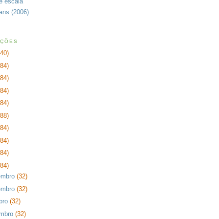
de escala
rans (2006)
AÇÕES
240)
384)
384)
384)
384)
288)
384)
384)
384)
384)
embro
(32)
embro
(32)
bro
(32)
embro
(32)