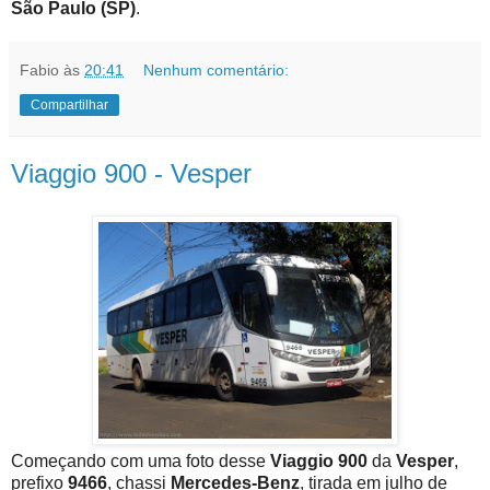
São Paulo (SP)
.
Fabio
às
20:41
Nenhum comentário:
Compartilhar
Viaggio 900 - Vesper
Começando com uma foto desse
Viaggio 900
da
Vesper
,
prefixo
9466
, chassi
Mercedes-Benz
, tirada em julho de