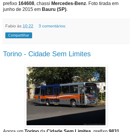
prefixo
164608
, chassi
Mercedes-Benz
. Foto tirada em
junho de 2015 em
Bauru (SP)
.
Fabio
às
10:22
3 comentários:
Compartilhar
Torino - Cidade Sem Limites
Agora um
Torino
da
Cidade Sem Limites
, prefixo
9831
,