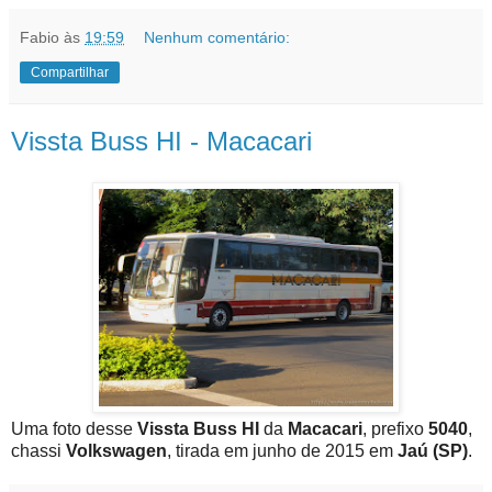
Fabio
às
19:59
Nenhum comentário:
Compartilhar
Vissta Buss HI - Macacari
Uma foto desse
Vissta Buss HI
da
Macacari
, prefixo
5040
,
chassi
Volkswagen
, tirada em junho de 2015 em
Jaú (SP)
.