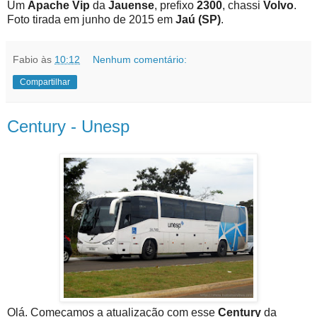
Um
Apache Vip
da
Jauense
, prefixo
2300
, chassi
Volvo
.
Foto tirada em junho de 2015 em
Jaú (SP)
.
Fabio
às
10:12
Nenhum comentário:
Compartilhar
Century - Unesp
Olá. Começamos a atualização com esse
Century
da