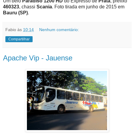
Um belo
Paradiso 1200 HD
do Expresso de
Prata
, prefixo
460323
, chassi
Scania
. Foto tirada em junho de 2015 em
Bauru (SP)
.
Fabio
às
10:14
Nenhum comentário:
Compartilhar
Apache Vip - Jauense