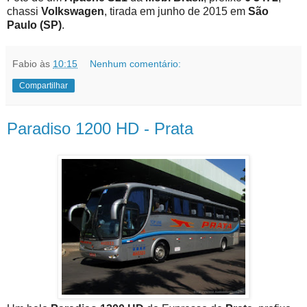
chassi
Volkswagen
, tirada em junho de 2015 em
São
Paulo (SP)
.
Fabio
às
10:15
Nenhum comentário:
Compartilhar
Paradiso 1200 HD - Prata