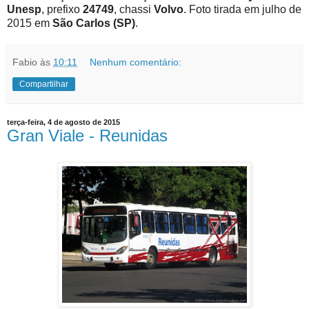
Unesp
, prefixo
24749
, chassi
Volvo
. Foto tirada em julho de
2015 em
São Carlos (SP)
.
Fabio
às
10:11
Nenhum comentário:
Compartilhar
terça-feira, 4 de agosto de 2015
Gran Viale - Reunidas