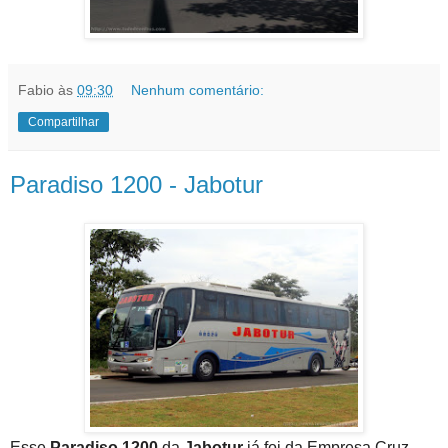
Fabio
às
09:30
Nenhum comentário:
Compartilhar
Paradiso 1200 - Jabotur
Esse
Paradiso 1200
da
Jabotur
já foi da Empresa Cruz.