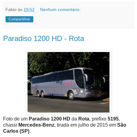
Fabio
às
19:52
Nenhum comentário:
Compartilhar
Paradiso 1200 HD - Rota
Foto de um
Paradiso 1200 HD
da
Rota
, prefixo
5195
,
chassi
Mercedes-Benz
, tirada em julho de 2015 em
São
Carlos (SP)
.