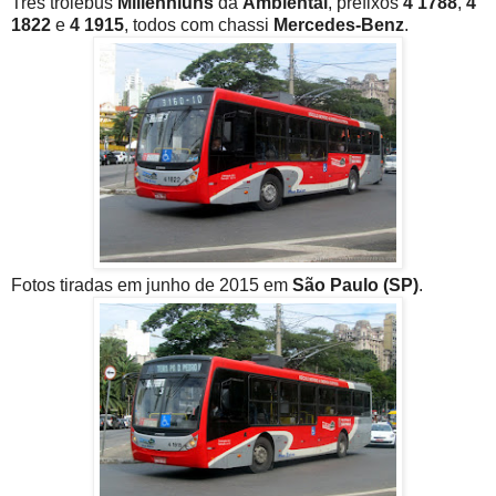
Três trólebus
Millenniuns
da
Ambiental
, prefixos
4 1788
,
4
1822
e
4 1915
, todos com chassi
Mercedes-Benz
.
Fotos tiradas em junho de 2015 em
São Paulo (SP)
.