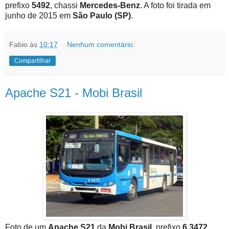
prefixo
5492
, chassi
Mercedes-Benz
. A foto foi tirada em
junho de 2015 em
São Paulo (SP)
.
Fabio
às
10:17
Nenhum comentário:
Compartilhar
Apache S21 - Mobi Brasil
Foto de um
Apache S21
da
Mobi Brasil
, prefixo
6 3472
,