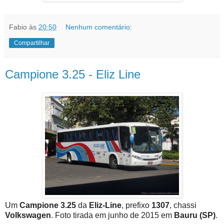
Fabio
às
20:50
Nenhum comentário:
Compartilhar
Campione 3.25 - Eliz Line
Um
Campione 3.25
da
Eliz-Line
, prefixo
1307
, chassi
Volkswagen
. Foto tirada em junho de 2015 em
Bauru (SP)
.