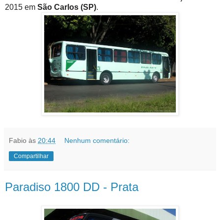
2015 em
São Carlos (SP)
.
Fabio
às
20:44
Nenhum comentário:
Compartilhar
Paradiso 1800 DD - Prata