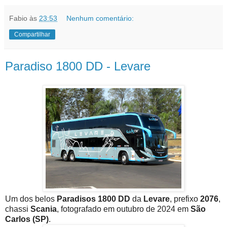
Fabio
às
23:53
Nenhum comentário:
Compartilhar
Paradiso 1800 DD - Levare
Um dos belos
Paradisos 1800 DD
da
Levare
, prefixo
2076
,
chassi
Scania
, fotografado em outubro de 2024 em
São
Carlos (SP)
.