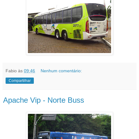
Fabio
às
09:46
Nenhum comentário:
Compartilhar
Apache Vip - Norte Buss