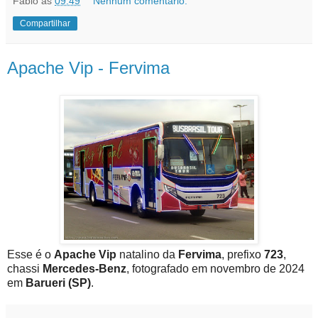
Fabio
às
09:49
Nenhum comentário:
Compartilhar
Apache Vip - Fervima
Esse é o
Apache Vip
natalino da
Fervima
, prefixo
723
,
chassi
Mercedes-Benz
, fotografado em novembro de 2024
em
Barueri (SP)
.