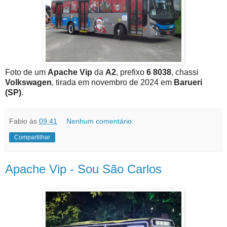
Foto de um
Apache Vip
da
A2
, prefixo
6 8038
, chassi
Volkswagen
, tirada em novembro de 2024 em
Barueri
(SP)
.
Fabio
às
09:41
Nenhum comentário:
Compartilhar
Apache Vip - Sou São Carlos