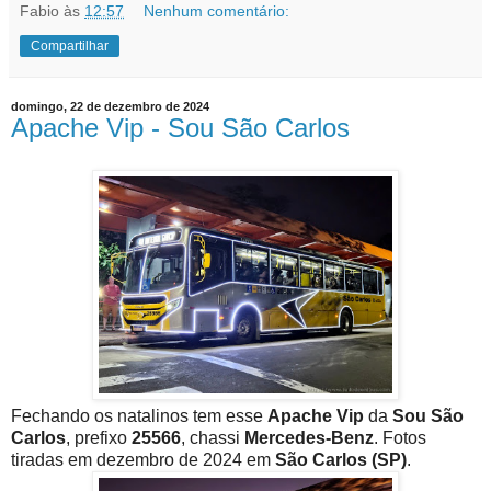
Fabio
às
12:57
Nenhum comentário:
Compartilhar
domingo, 22 de dezembro de 2024
Apache Vip - Sou São Carlos
Fechando os natalinos tem esse
Apache Vip
da
Sou São
Carlos
, prefixo
25566
, chassi
Mercedes-Benz
. Fotos
tiradas em dezembro de 2024 em
São Carlos (SP)
.