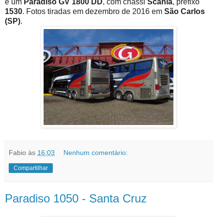
é um
Paradiso GV 1800 DD
, com chassi
Scania
, prefixo
1530
. Fotos tiradas em dezembro de 2016 em
São Carlos
(SP)
.
Fabio
às
16:03
Nenhum comentário:
Compartilhar
Paradiso 1050 - Santa Cruz