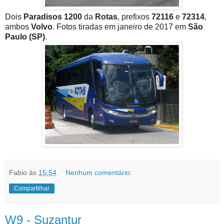
Dois
Paradisos 1200
da
Rotas
, prefixos
72116
e
72314
,
ambos
Volvo
. Fotos tiradas em janeiro de 2017 em
São
Paulo (SP)
.
Fabio
às
15:54
Nenhum comentário:
Compartilhar
W9 - Suzantur