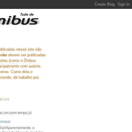
ublicadas nesse site são
e
não
devem ser publicadas
sites (como o Ônibus
incipalmente com autoria
eiros. Como diria o
zende, dá trabalho pra
RIOS
faz um bom tempo já
ymous
ia!!Aparentemente, o