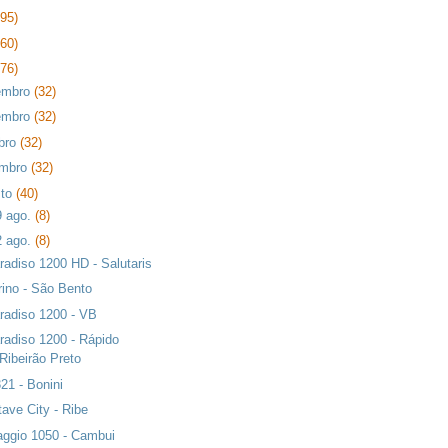
395)
360)
376)
embro
(32)
embro
(32)
bro
(32)
embro
(32)
sto
(40)
9 ago.
(8)
2 ago.
(8)
radiso 1200 HD - Salutaris
rino - São Bento
radiso 1200 - VB
radiso 1200 - Rápido
Ribeirão Preto
21 - Bonini
tave City - Ribe
aggio 1050 - Cambui