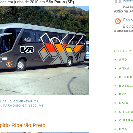
Anon
radas em junho de 2010 em
São Paulo (SP)
.
Faz s
estão na 34
Fabio
É o ho
a atrasar 
FOTOS P
►
AMD
►
ANKAI
►
BEPOB
►
BUSSC
►
BYD
1:57
0 COMENTÁRIOS
►
CAIO
O
,
PARADISO G7 1200
,
VB
►
CIFER
►
CIFER
pido Ribeirão Preto
►
CMA