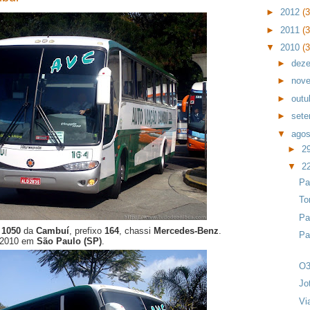
►
2012
(
►
2011
(
▼
2010
(
►
dez
►
nov
►
outu
►
set
▼
ago
►
2
▼
2
Pa
To
Pa
 1050
da
Cambuí
, prefixo
164
, chassi
Mercedes-Benz
.
Pa
e 2010 em
São Paulo (SP)
.
O3
Jo
Vi