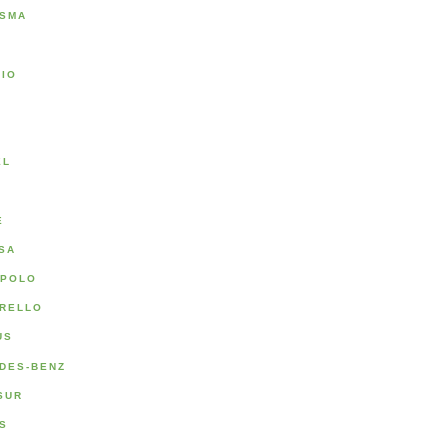
SMA
RIO
A
EL
E
SA
POLO
RELLO
US
DES-BENZ
SUR
S