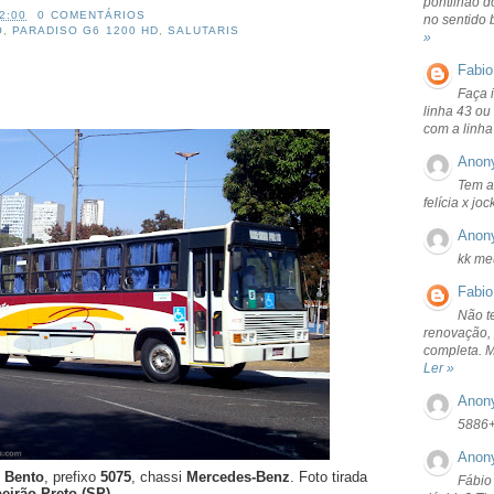
pontilhão d
2:00
0 COMENTÁRIOS
no sentido 
O
,
PARADISO G6 1200 HD
,
SALUTARIS
»
Fabio
Faça 
linha 43 ou
com a linha
Anon
Tem a
felícia x jo
Anon
kk me
Fabio
Não t
renovação, 
completa. 
Ler »
Anon
5886
Anon
 Bento
, prefixo
5075
, chassi
Mercedes-Benz
. Foto tirada
Fábio
eirão Preto (SP)
.