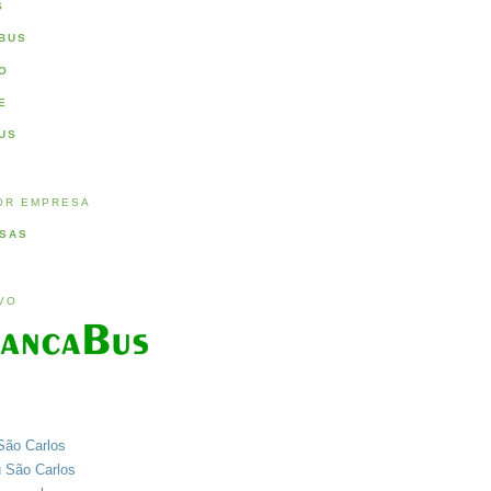
S
BUS
O
E
US
OR EMPRESA
SAS
IVO
São Carlos
u São Carlos