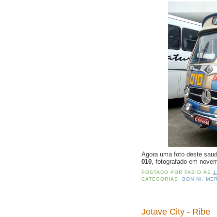
Agora uma foto deste sa
010
, fotografado em nov
POSTADO POR
FABIO
ÀS
1
CATEGORIAS:
BONINI
,
ME
Jotave City - Ribe