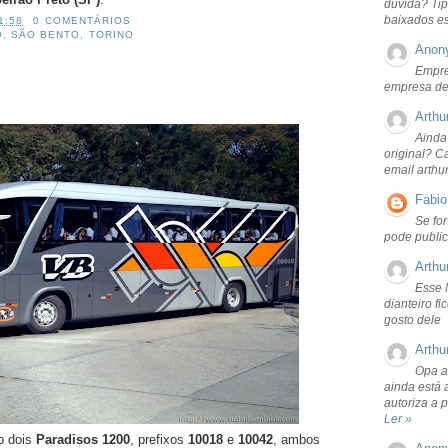
dúvida? Tip
baixados e
1:58
0 COMENTÁRIOS
O
,
SÃO BENTO
,
TORINO
Anon
Empre
empresa de
Arthu
Ainda
original? C
email arthu
Fabio
Se fo
pode public
Arthu
Esse 
dianteiro f
gosto dele
Arthu
Opa a
ainda está 
autoriza a 
Ler »
o dois
Paradisos 1200
, prefixos
10018
e
10042
, ambos