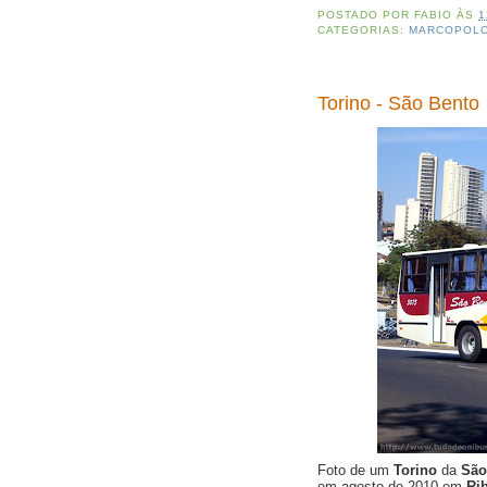
POSTADO POR
FABIO
ÀS
1
CATEGORIAS:
MARCOPOL
Torino - São Bento
Foto de um
Torino
da
São
em agosto de 2010 em
Rib