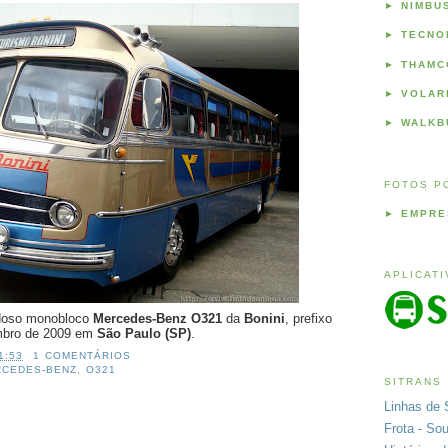
►
NIMBU
►
TECNO
►
THAMC
►
VOLAR
►
WALKB
FOTOS P
►
EMPRE
APLICAT
udoso monobloco
Mercedes-Benz O321
da
Bonini
, prefixo
embro de 2009 em
São Paulo (SP)
.
1:53
1 COMENTÁRIOS
RCEDES-BENZ
,
O321
SITRANS
Linhas de 
Frota - So