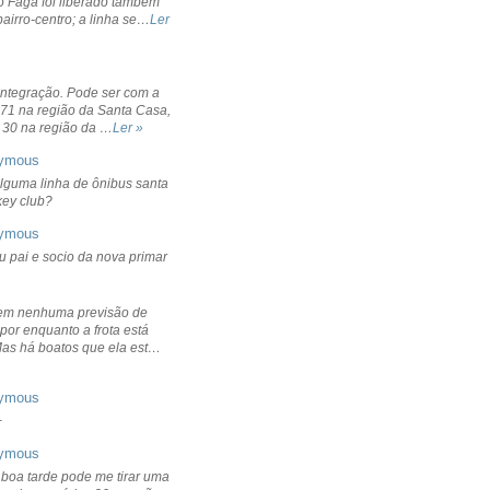
o Fagá foi liberado também
bairro-centro; a linha se…
Ler
integração. Pode ser com a
 71 na região da Santa Casa,
 30 na região da …
Ler »
ymous
lguma linha de ônibus santa
ckey club?
ymous
u pai e socio da nova primar
em nenhuma previsão de
por enquanto a frota está
Mas há boatos que ela est…
ymous
+
ymous
 boa tarde pode me tirar uma