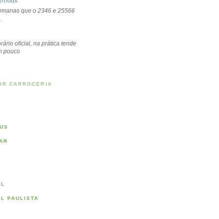
ymous
emanas que o 2346 e 25566
.
rário oficial, na prática tende
um pouco
OR CARROCERIA
US
AR
AL
AL PAULISTA