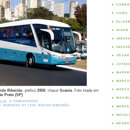
►
COBRA
►
COMIL
►
ELISÁ
►
HIGER
►
IBRAV
►
INCAS
►
IRIZAR
►
JOTAV
►
MAFER
►
MARCO
►
MASCA
ido Ribeirão
, prefixo
2950
, chassi
Scania
. Foto tirada em
ão Preto (SP)
.
►
MAXIB
1:54
0 COMENTÁRIOS
O
,
PARADISO G7 1200
,
RÁPIDO RIBEIRÃO
►
MERCE
►
METAL
►
NEOBU