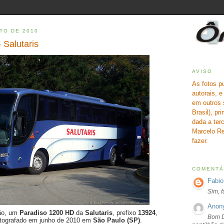
TO DE 2010
 Salutaris
AVISO
As fotos p
autorais, 
em outros 
Brasil), pr
dada a terc
Marcelo Re
fazer.
COMENTÁ
Fabio
Sim, 
Anon
ção, um
Paradiso 1200 HD
da
Salutaris
, prefixo
13924
,
Bom D
otografado em junho de 2010 em
São Paulo (SP)
.