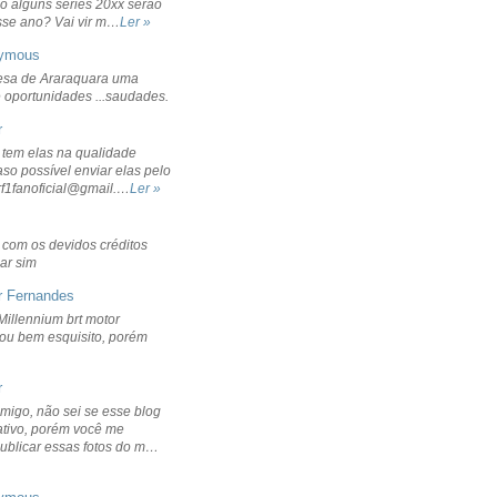
o alguns séries 20xx serão
sse ano? Vai vir m…
Ler »
ymous
sa de Araraquara uma
 oportunidades ...saudades.
r
 tem elas na qualidade
aso possível enviar elas pelo
rf1fanoficial@gmail.…
Ler »
r com os devidos créditos
ar sim
r Fernandes
Millennium brt motor
icou bem esquisito, porém
r
migo, não sei se esse blog
ativo, porém você me
publicar essas fotos do m…