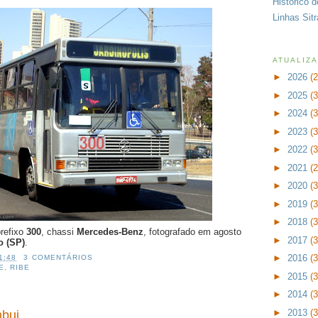
Histórico 
Linhas Sit
ATUALIZ
►
2026
(
►
2025
(
►
2024
(
►
2023
(
►
2022
(
►
2021
(
►
2020
(
►
2019
(
►
2018
(
prefixo
300
, chassi
Mercedes-Benz
, fotografado em agosto
►
2017
(
o (SP)
.
►
2016
(
1:48
3 COMENTÁRIOS
E
,
RIBE
►
2015
(
►
2014
(
►
2013
(
mbui