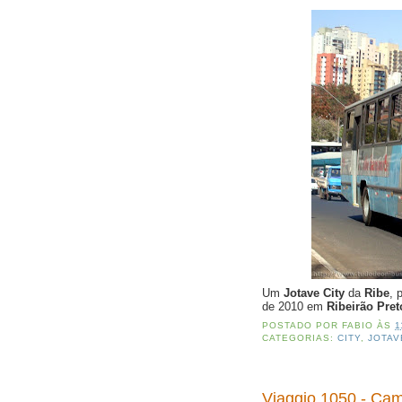
Um
Jotave City
da
Ribe
, 
de 2010 em
Ribeirão Pret
POSTADO POR
FABIO
ÀS
1
CATEGORIAS:
CITY
,
JOTAV
Viaggio 1050 - Ca