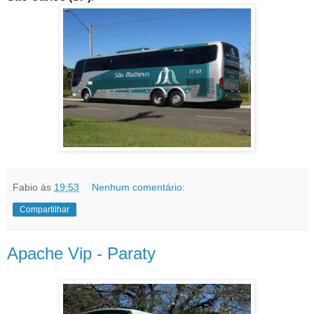
Fabio
às
19:53
Nenhum comentário:
Compartilhar
Apache Vip - Paraty