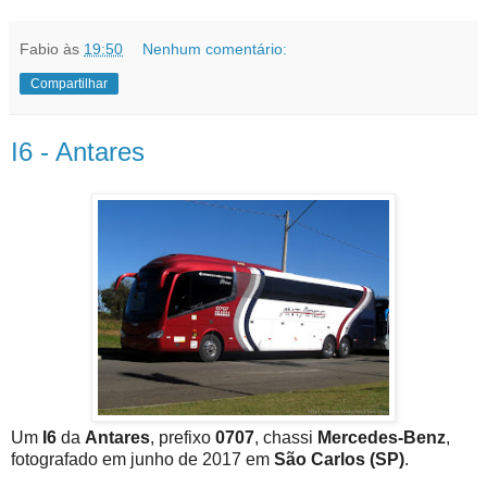
Fabio
às
19:50
Nenhum comentário:
Compartilhar
I6 - Antares
Um
I6
da
Antares
, prefixo
0707
, chassi
Mercedes-Benz
,
fotografado em junho de 2017 em
São Carlos (SP)
.