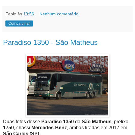
Fabio
às
19:56
Nenhum comentário:
Compartilhar
Paradiso 1350 - São Matheus
Duas fotos desse
Paradiso 1350
da
São Matheus
, prefixo
1750
, chassi
Mercedes-Benz
, ambas tiradas em 2017 em
São Carlos (SP)
.