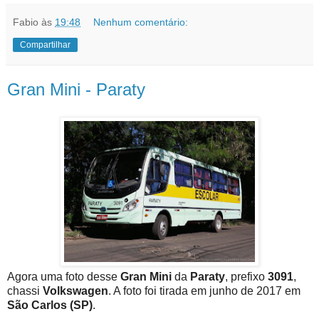
Fabio
às
19:48
Nenhum comentário:
Compartilhar
Gran Mini - Paraty
Agora uma foto desse
Gran Mini
da
Paraty
, prefixo
3091
,
chassi
Volkswagen
. A foto foi tirada em junho de 2017 em
São Carlos (SP)
.