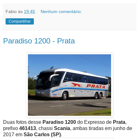
Fabio
às
19:45
Nenhum comentário:
Compartilhar
Paradiso 1200 - Prata
Duas fotos desse
Paradiso 1200
do Expresso de
Prata
,
prefixo
461413
, chassi
Scania
, ambas tiradas em junho de
2017 em
São Carlos (SP)
.