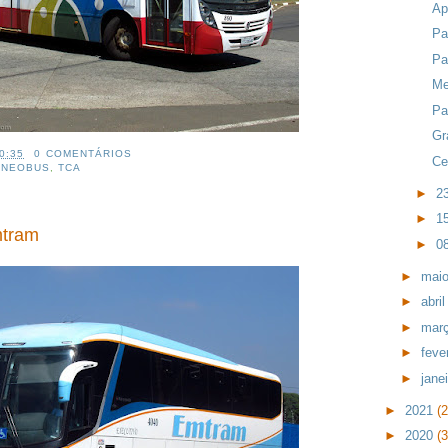
Ap
Pa
Pa
Me
Pa
Gr
0:35
0 COMENTÁRIOS
Ce
,
NEOBUS
,
TCA
►
2
►
1
mtram
►
0
►
mai
►
abri
►
mar
►
feve
►
jane
►
2021
(
►
2020
(