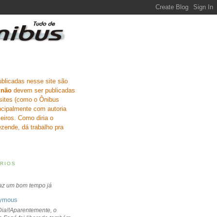
ublicadas nesse site são
e
não
devem ser publicadas
sites (como o Ônibus
incipalmente com autoria
eiros. Como diria o
zende, dá trabalho pra
RIOS
faz um bom tempo já
ymous
ia!!Aparentemente, o