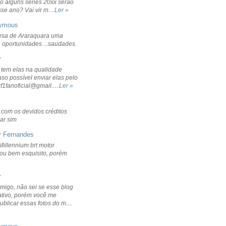
o alguns séries 20xx serão
sse ano? Vai vir m…
Ler »
ymous
sa de Araraquara uma
 oportunidades ...saudades.
r
 tem elas na qualidade
aso possível enviar elas pelo
rf1fanoficial@gmail.…
Ler »
r com os devidos créditos
ar sim
r Fernandes
Millennium brt motor
icou bem esquisito, porém
r
migo, não sei se esse blog
ativo, porém você me
publicar essas fotos do m…