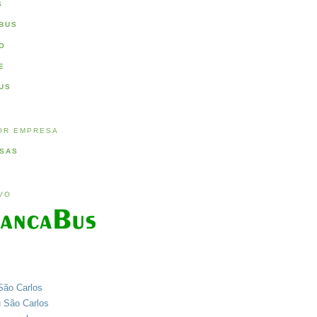
S
BUS
O
E
US
OR EMPRESA
SAS
IVO
São Carlos
u São Carlos