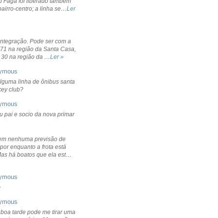
o Fagá foi liberado também
bairro-centro; a linha se…
Ler
integração. Pode ser com a
 71 na região da Santa Casa,
 30 na região da …
Ler »
ymous
lguma linha de ônibus santa
ckey club?
ymous
u pai e socio da nova primar
em nenhuma previsão de
por enquanto a frota está
Mas há boatos que ela est…
ymous
+
ymous
 boa tarde pode me tirar uma