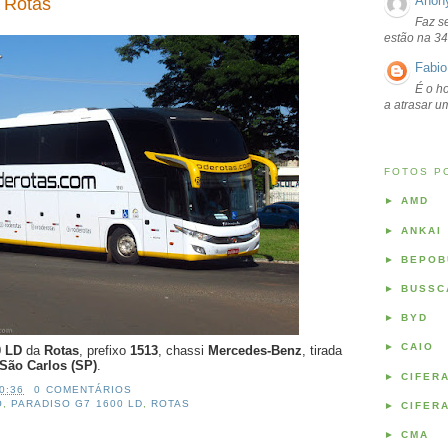
Anon
 Rotas
Faz s
estão na 34
Fabio
É o ho
a atrasar 
FOTOS P
►
AMD
►
ANKAI
►
BEPOB
►
BUSSC
►
BYD
►
CAIO
0 LD
da
Rotas
, prefixo
1513
, chassi
Mercedes-Benz
, tirada
São Carlos (SP)
.
►
CIFER
0:36
0 COMENTÁRIOS
O
,
PARADISO G7 1600 LD
,
ROTAS
►
CIFER
►
CMA