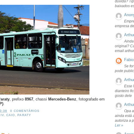
dúvida? Tip
baixados e
Anon
Empre
empresa de
Arthu
Ainda
original? C
email arthu
Fabio
Se fo
pode public
Arthu
Esse 
dianteiro f
gosto dele
araty
, prefixo
8967
, chassi
Mercedes-Benz
, fotografado em
P)
.
Arthu
Opa a
0:38
0 COMENTÁRIOS
 IV
,
CAIO
,
PARATY
ainda está 
autoriza a 
Ler »