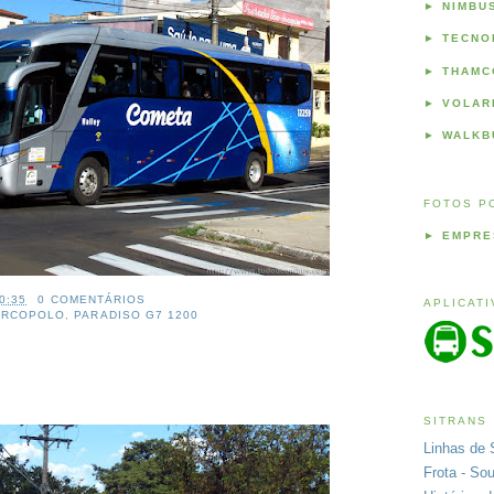
►
NIMBU
►
TECNO
►
THAMC
►
VOLAR
►
WALKB
FOTOS P
►
EMPRE
0:35
0 COMENTÁRIOS
APLICAT
ARCOPOLO
,
PARADISO G7 1200
SITRANS
Linhas de 
Frota - So