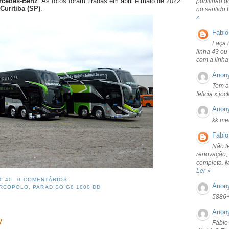
rcedes-Benz
. As fotos foram tiradas em abril e maio de 2022
pontilhão d
Curitiba (SP)
.
no sentido 
»
Fabio
Faça 
linha 43 ou
com a linha
Anon
Tem a
felícia x jo
Anon
kk me
Fabio
Não t
renovação, 
completa. 
Ler »
0:40
0 COMENTÁRIOS
Anon
RCOPOLO
,
PARADISO G8 1800 DD
5886
Anon
y
Fábio