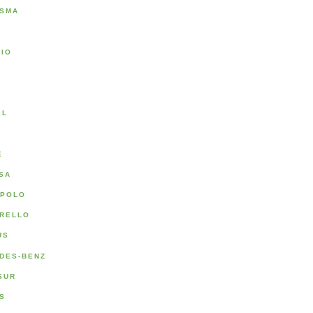
SMA
RIO
A
EL
E
SA
POLO
RELLO
US
DES-BENZ
SUR
S