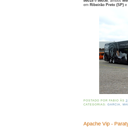
86018
e
86058
, ambos
Me
em
Ribeirão Preto (SP)
e
POSTADO POR
FABIO
ÀS
2
CATEGORIAS:
GARCIA
,
MA
Apache Vip - Parat