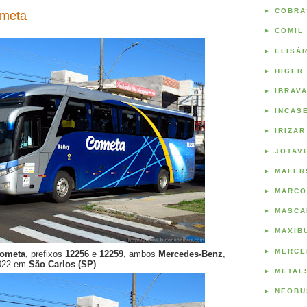
►
COBRA
ometa
►
COMIL
►
ELISÁ
►
HIGER
►
IBRAV
►
INCAS
►
IRIZAR
►
JOTAV
►
MAFER
►
MARCO
►
MASCA
►
MAXIB
►
MERCE
ometa
, prefixos
12256
e
12259
, ambos
Mercedes-Benz
,
2022 em
São Carlos (SP)
.
►
METAL
►
NEOBU