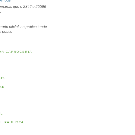
ymous
emanas que o 2346 e 25566
.
rário oficial, na prática tende
um pouco
OR CARROCERIA
US
AR
AL
AL PAULISTA