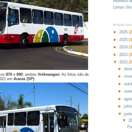
Histórico 
Linhas Sit
ATUALIZ
►
2026
(
►
2025
(
►
2024
(
►
2023
(
▼
2022
(
►
dez
ixos
870
e
890
, ambos
Volkswagen
. As fotos são de
►
nov
2021 em
Araras (SP)
.
►
outu
►
set
►
ago
►
julh
▼
jun
▼
3
Pa