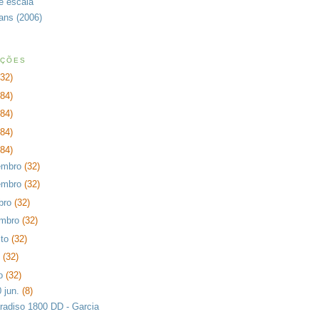
de escala
rans (2006)
AÇÕES
232)
384)
384)
384)
384)
embro
(32)
embro
(32)
bro
(32)
embro
(32)
sto
(32)
o
(32)
ho
(32)
0 jun.
(8)
radiso 1800 DD - Garcia