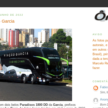
JUNHO DE 2022
 Garcia
AVISO
As fotos p
autorais, 
em outros 
Brasil), pr
dada a terc
Marcelo Re
fazer.
COMENTÁ
Fabio
Sim, 
Anon
Bom D
om dois belos
Paradisos 1800 DD
da
Garcia
, prefixos