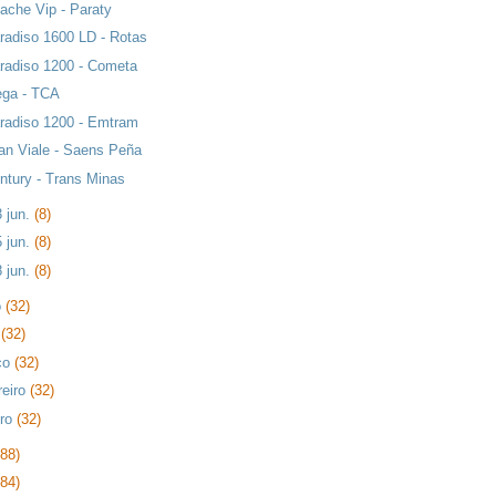
ache Vip - Paraty
radiso 1600 LD - Rotas
radiso 1200 - Cometa
ga - TCA
radiso 1200 - Emtram
an Viale - Saens Peña
ntury - Trans Minas
3 jun.
(8)
5 jun.
(8)
8 jun.
(8)
o
(32)
l
(32)
ço
(32)
reiro
(32)
iro
(32)
288)
384)