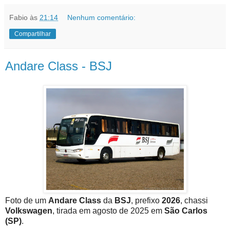
Fabio
às
21:14
Nenhum comentário:
Compartilhar
Andare Class - BSJ
Foto de um
Andare Class
da
BSJ
, prefixo
2026
, chassi
Volkswagen
, tirada em agosto de 2025 em
São Carlos
(SP)
.