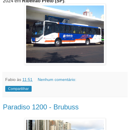
2024 em
Ribeirão Preto (SP)
.
Fabio
às
11:51
Nenhum comentário:
Compartilhar
Paradiso 1200 - Brubuss