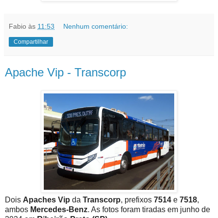
Fabio
às
11:53
Nenhum comentário:
Compartilhar
Apache Vip - Transcorp
Dois
Apaches Vip
da
Transcorp
, prefixos
7514
e
7518
,
ambos
Mercedes-Benz
. As fotos foram tiradas em junho de