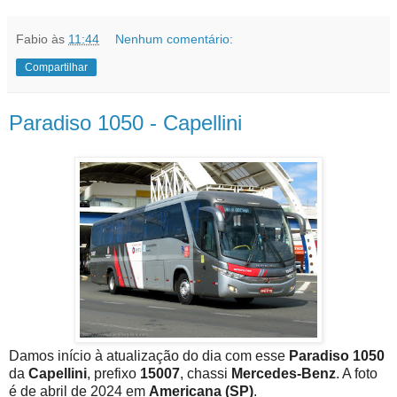
Fabio
às
11:44
Nenhum comentário:
Compartilhar
Paradiso 1050 - Capellini
Damos início à atualização do dia com esse
Paradiso 1050
da
Capellini
, prefixo
15007
, chassi
Mercedes-Benz
. A foto
é de abril de 2024 em
Americana (SP)
.