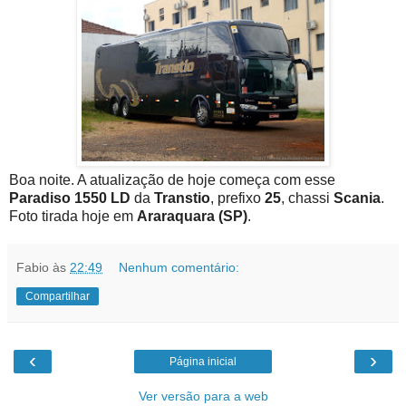
Boa noite. A atualização de hoje começa com esse
Paradiso 1550 LD
da
Transtio
, prefixo
25
, chassi
Scania
.
Foto tirada hoje em
Araraquara (SP)
.
Fabio
às
22:49
Nenhum comentário:
Compartilhar
‹
›
Página inicial
Ver versão para a web