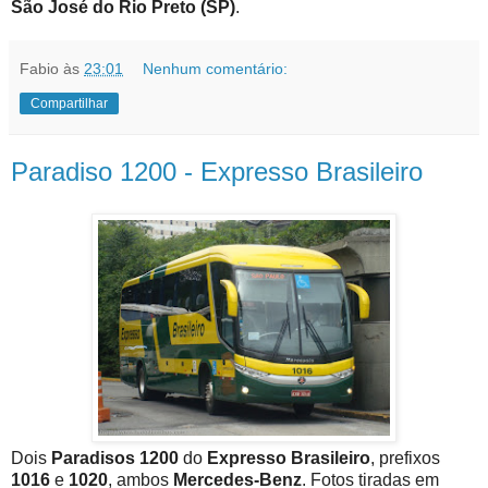
São José do Rio Preto (SP)
.
Fabio
às
23:01
Nenhum comentário:
Compartilhar
Paradiso 1200 - Expresso Brasileiro
Dois
Paradisos 1200
do
Expresso Brasileiro
, prefixos
1016
e
1020
, ambos
Mercedes-Benz
. Fotos tiradas em