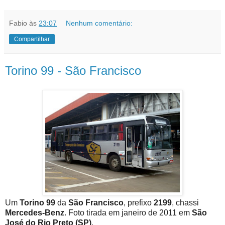
Fabio
às
23:07
Nenhum comentário:
Compartilhar
Torino 99 - São Francisco
Um
Torino 99
da
São Francisco
, prefixo
2199
, chassi
Mercedes-Benz
. Foto tirada em janeiro de 2011 em
São
José do Rio Preto (SP)
.