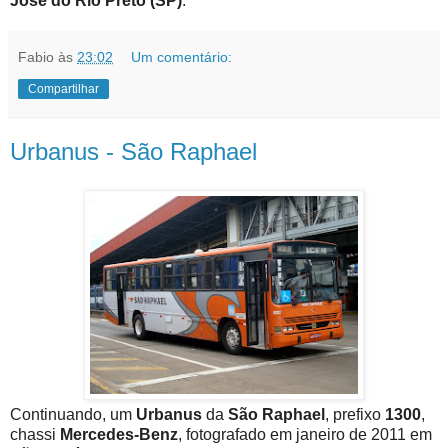
José do Rio Preto (SP)
.
Fabio
às
23:02
Um comentário:
Compartilhar
Urbanus - São Raphael
Continuando, um
Urbanus
da
São Raphael
, prefixo
1300
,
chassi
Mercedes-Benz
, fotografado em janeiro de 2011 em