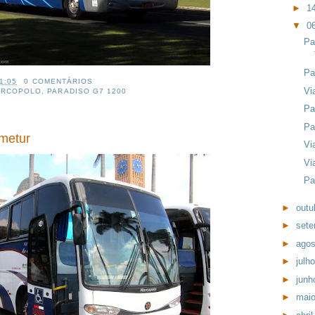
►
1
▼
0
Pa
Pa
1:05
0 COMENTÁRIOS
Vi
ARCOPOLO
,
PARADISO G7 1200
Pa
Pa
metur
Vi
Vi
Pa
►
outu
►
set
►
ago
►
julh
►
jun
►
mai