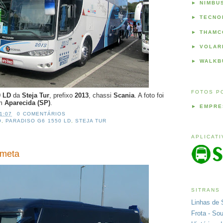
►
NIMBU
►
TECNO
►
THAMC
►
VOLAR
►
WALKB
FOTOS P
0 LD
da
Steja Tur
, prefixo
2013
, chassi
Scania
. A foto foi
em
Aparecida (SP)
.
►
EMPRE
1:07
0 COMENTÁRIOS
O
,
PARADISO G6 1550 LD
,
STEJA TUR
APLICAT
ometa
SITRANS
Linhas de 
Frota - So