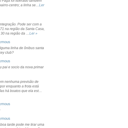
o Fagá foi liberado também
bairro-centro; a linha se…
Ler
integração. Pode ser com a
 71 na região da Santa Casa,
 30 na região da …
Ler »
ymous
lguma linha de ônibus santa
ckey club?
ymous
u pai e socio da nova primar
em nenhuma previsão de
por enquanto a frota está
Mas há boatos que ela est…
ymous
+
ymous
 boa tarde pode me tirar uma