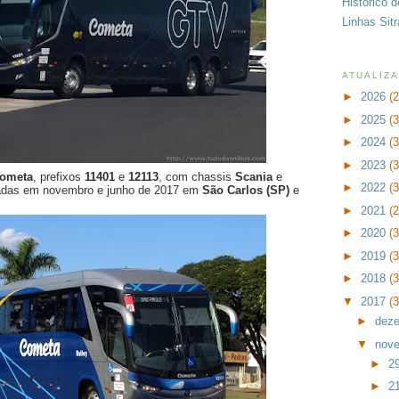
Histórico 
Linhas Sit
ATUALIZ
►
2026
(
►
2025
(
►
2024
(
►
2023
(
ometa
, prefixos
11401
e
12113
, com chassis
Scania
e
►
2022
(
iradas em novembro e junho de 2017 em
São Carlos (SP)
e
►
2021
(
►
2020
(
►
2019
(
►
2018
(
▼
2017
(
►
dez
▼
nov
►
2
►
2