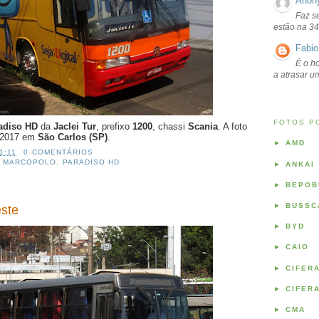
Anon
Faz s
estão na 34
Fabio
É o ho
a atrasar 
FOTOS P
adiso HD
da
Jaclei Tur
, prefixo
1200
, chassi
Scania
. A foto
e 2017 em
São Carlos (SP)
.
►
AMD
1:11
0 COMENTÁRIOS
,
MARCOPOLO
,
PARADISO HD
►
ANKAI
►
BEPOB
►
BUSSC
este
►
BYD
►
CAIO
►
CIFER
►
CIFER
►
CMA