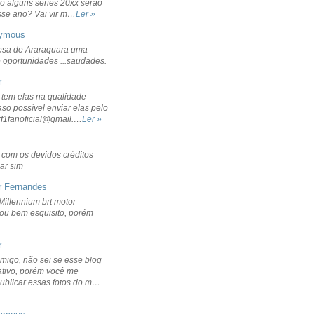
o alguns séries 20xx serão
sse ano? Vai vir m…
Ler »
ymous
sa de Araraquara uma
 oportunidades ...saudades.
r
 tem elas na qualidade
aso possível enviar elas pelo
rf1fanoficial@gmail.…
Ler »
r com os devidos créditos
ar sim
r Fernandes
Millennium brt motor
icou bem esquisito, porém
r
migo, não sei se esse blog
ativo, porém você me
publicar essas fotos do m…