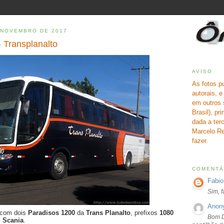
 NOVEMBRO DE 2017
 Transplanalto
AVISO
As fotos p
autorais, 
em outros 
Brasil), pr
dada a terc
Marcelo Re
fazer.
COMENTÁ
Fabio
Sim, 
Anon
 com dois
Paradisos 1200
da
Trans Planalto
, prefixos
1080
Bom D
i
Scania
.