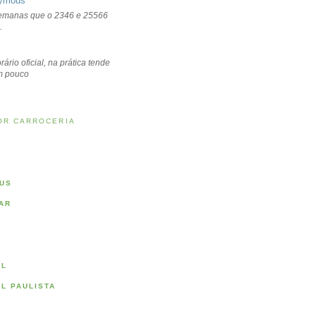
ymous
emanas que o 2346 e 25566
.
rário oficial, na prática tende
um pouco
OR CARROCERIA
US
AR
AL
AL PAULISTA