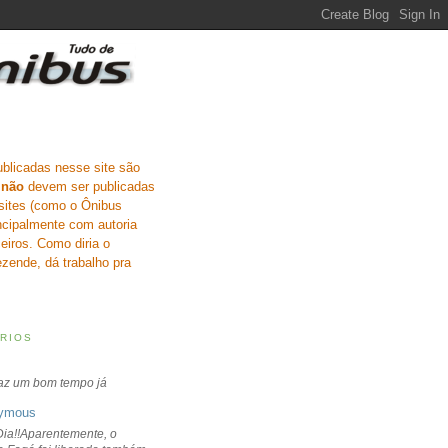
ublicadas nesse site são
e
não
devem ser publicadas
sites (como o Ônibus
incipalmente com autoria
eiros. Como diria o
zende, dá trabalho pra
RIOS
faz um bom tempo já
ymous
ia!!Aparentemente, o