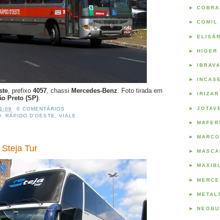
►
COBRA
►
COMIL
►
ELISÁ
►
HIGER
►
IBRAV
►
INCAS
ste
, prefixo
4057
, chassi
Mercedes-Benz
. Foto tirada em
►
IRIZAR
ão Preto (SP)
.
►
JOTAV
1:09
0 COMENTÁRIOS
O
,
RÁPIDO D'OESTE
,
VIALE
►
MAFER
►
MARCO
 Steja Tur
►
MASCA
►
MAXIB
►
MERCE
►
METAL
►
NEOBU