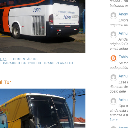
dúvida? Tip
baixados e
Anon
Empre
empresa de
Arthu
Ainda
original? C
email arthu
Fabio
1:15
0 COMENTÁRIOS
Se fo
O
,
PARADISO G6 1200 HD
,
TRANS PLANALTO
pode public
Arthu
i Tur
Esse 
dianteiro f
gosto dele
Arthu
Opa a
ainda está 
autoriza a 
Ler »