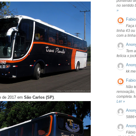
pontilhão d
no sentido 
»
Fabio
Faça 
linha 43 ou
com a linha
Anon
Tem a
felícia x jo
Anon
kk me
Fabio
Não t
renovação, 
completa. 
ro de 2017 em
São Carlos (SP)
.
Ler »
Anon
5886
Anon
Fábio