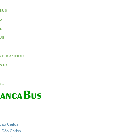
S
BUS
O
E
US
OR EMPRESA
SAS
IVO
São Carlos
u São Carlos