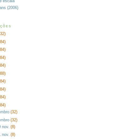
de escala
rans (2006)
AÇÕES
232)
384)
384)
384)
384)
288)
384)
384)
384)
384)
embro
(32)
embro
(32)
9 nov.
(8)
1 nov.
(8)