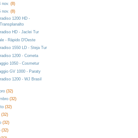
4 nov.
(8)
6 nov.
(8)
radiso 1200 HD -
Transplanalto
radiso HD - Jaclei Tur
ale - Rápido D'Oeste
radiso 1550 LD - Steja Tur
radiso 1200 - Cometa
aggio 1050 - Cosmetur
aggio GV 1000 - Paraty
radiso 1200 - WJ Brasil
bro
(32)
embro
(32)
sto
(32)
o
(32)
ho
(32)
o
(32)