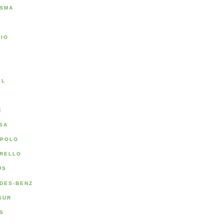
SMA
RIO
A
EL
E
SA
POLO
RELLO
US
DES-BENZ
SUR
S