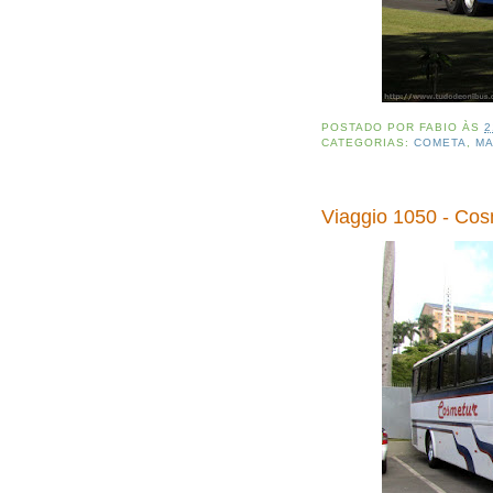
POSTADO POR
FABIO
ÀS
2
CATEGORIAS:
COMETA
,
M
Viaggio 1050 - Cos