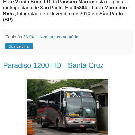
Esse
Vissta Buss LO
da
Pássaro Marron
está na pintura
metropolitana de São Paulo. É o
45804
, chassi
Mercedes-
Benz
, fotografado em dezembro de 2010 em
São Paulo
(SP)
.
Fabio
às
23:04
Nenhum comentário:
Compartilhar
Paradiso 1200 HD - Santa Cruz