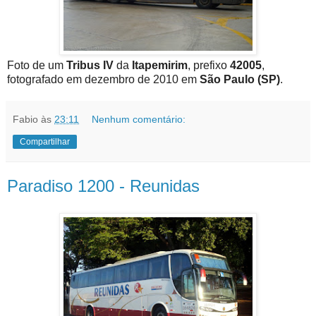
Foto de um
Tribus IV
da
Itapemirim
, prefixo
42005
,
fotografado em dezembro de 2010 em
São Paulo (SP)
.
Fabio
às
23:11
Nenhum comentário:
Compartilhar
Paradiso 1200 - Reunidas