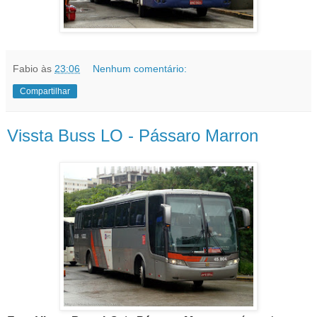
Fabio
às
23:06
Nenhum comentário:
Compartilhar
Vissta Buss LO - Pássaro Marron