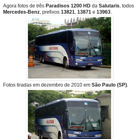
Agora fotos de três
Paradisos 1200 HD
da
Salutaris
, todos
Mercedes-Benz
, prefixos
13821
,
13871
e
13963
.
Fotos tiradas em dezembro de 2010 em
São Paulo (SP)
.