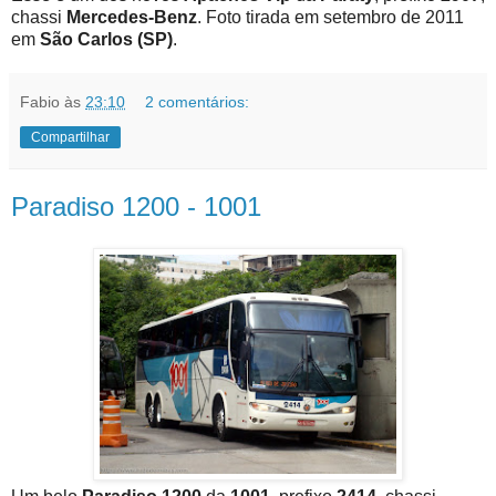
chassi
Mercedes-Benz
. Foto tirada em setembro de 2011
em
São Carlos (SP)
.
Fabio
às
23:10
2 comentários:
Compartilhar
Paradiso 1200 - 1001