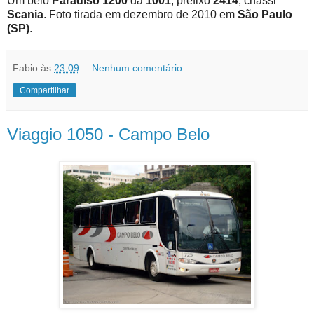
Um belo
Paradiso 1200
da
1001
, prefixo
2414
, chassi
Scania
. Foto tirada em dezembro de 2010 em
São Paulo
(SP)
.
Fabio
às
23:09
Nenhum comentário:
Compartilhar
Viaggio 1050 - Campo Belo