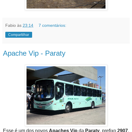
Fabio
às
23:14
7 comentários:
Compartilhar
Apache Vip - Paraty
Esse é um dos novos
Apaches Vip
da
Paraty
, prefixo
2907
,