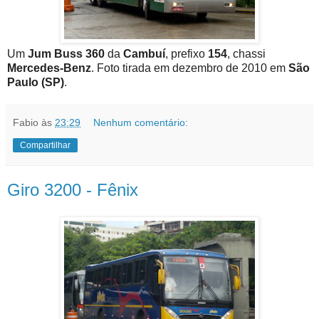
Um
Jum Buss 360
da
Cambuí
, prefixo
154
, chassi
Mercedes-Benz
. Foto tirada em dezembro de 2010 em
São
Paulo (SP)
.
Fabio
às
23:29
Nenhum comentário:
Compartilhar
Giro 3200 - Fênix