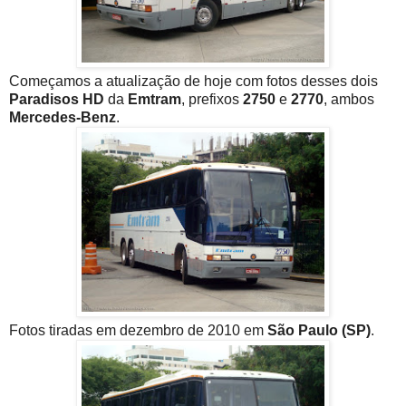
Começamos a atualização de hoje com fotos desses dois
Paradisos HD
da
Emtram
, prefixos
2750
e
2770
, ambos
Mercedes-Benz
.
Fotos tiradas em dezembro de 2010 em
São Paulo (SP)
.