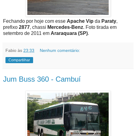
Fechando por hoje com esse
Apache Vip
da
Paraty
,
prefixo
2877
, chassi
Mercedes-Benz
. Foto tirada em
setembro de 2011 em
Araraquara (SP)
.
Fabio
às
23:33
Nenhum comentário:
Compartilhar
Jum Buss 360 - Cambuí