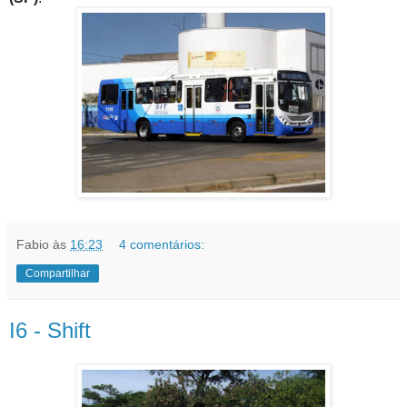
Fabio
às
16:23
4 comentários:
Compartilhar
I6 - Shift