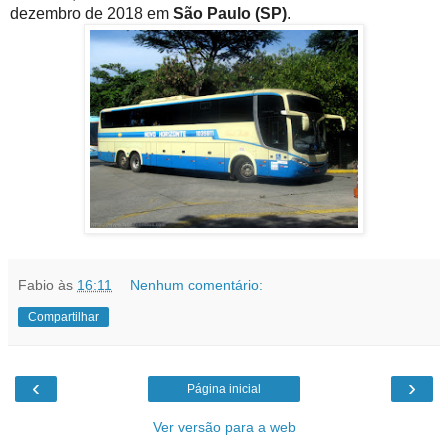
dezembro de 2018 em
São Paulo (SP)
.
Fabio
às
16:11
Nenhum comentário:
Compartilhar
‹
›
Página inicial
Ver versão para a web