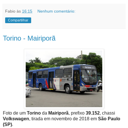
Fabio
às
16:15
Nenhum comentário:
Compartilhar
Torino - Mairiporã
Foto de um
Torino
da
Mairiporã
, prefixo
39.152
, chassi
Volkswagen
, tirada em novembro de 2018 em
São Paulo
(SP)
.