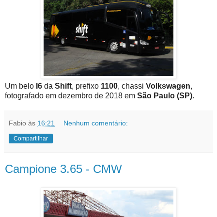
Um belo
I6
da
Shift
, prefixo
1100
, chassi
Volkswagen
,
fotografado em dezembro de 2018 em
São Paulo (SP)
.
Fabio
às
16:21
Nenhum comentário:
Compartilhar
Campione 3.65 - CMW