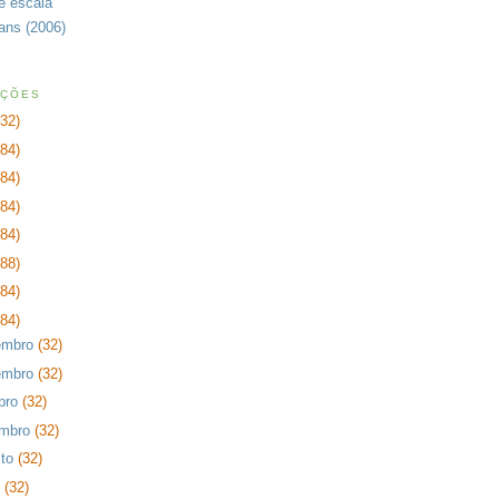
de escala
rans (2006)
AÇÕES
232)
384)
384)
384)
384)
288)
384)
384)
embro
(32)
embro
(32)
bro
(32)
embro
(32)
sto
(32)
o
(32)