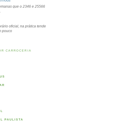
ymous
emanas que o 2346 e 25566
.
rário oficial, na prática tende
um pouco
OR CARROCERIA
US
AR
AL
AL PAULISTA