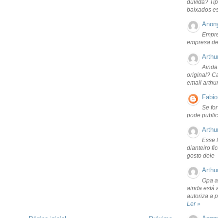
dúvida? Tip
baixados e
Anon
Empre
empresa de
Arthu
Ainda
original? C
email arthu
Fabio
Se fo
pode public
Arthu
Esse 
dianteiro f
gosto dele
Arthu
Opa a
ainda está 
autoriza a 
Ler »