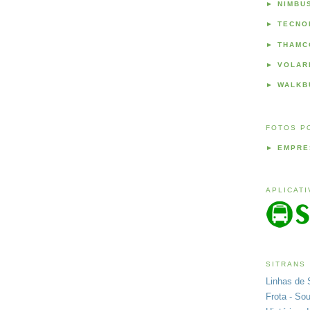
►
NIMBU
►
TECNO
►
THAMC
►
VOLAR
►
WALKB
FOTOS P
►
EMPRE
APLICAT
SITRANS
Linhas de 
Frota - So