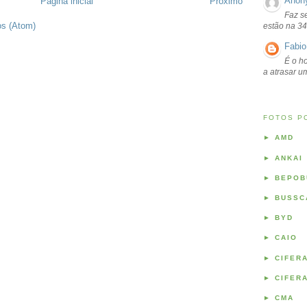
Anon
Página inicial
Próximo
Faz s
os (Atom)
estão na 34
Fabio
É o ho
a atrasar 
FOTOS P
►
AMD
►
ANKAI
►
BEPOB
►
BUSSC
►
BYD
►
CAIO
►
CIFER
►
CIFER
►
CMA