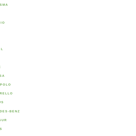
SMA
RIO
A
EL
E
SA
POLO
RELLO
US
DES-BENZ
SUR
S