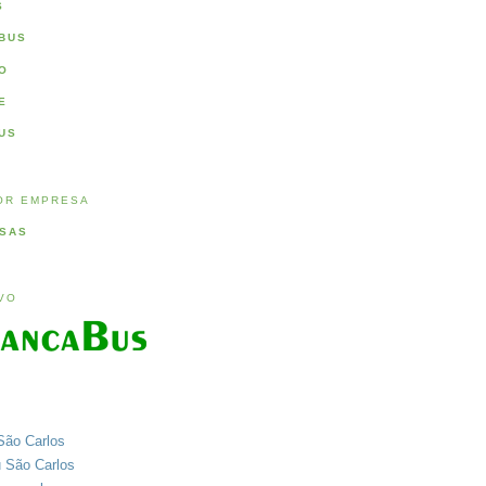
S
BUS
O
E
US
OR EMPRESA
SAS
IVO
São Carlos
u São Carlos