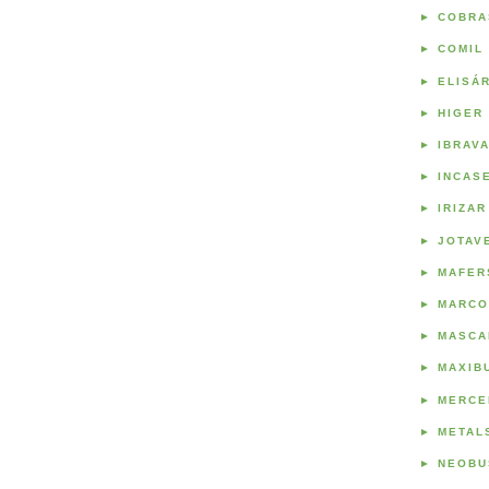
►
COBRA
►
COMIL
►
ELISÁ
►
HIGER
►
IBRAV
►
INCAS
►
IRIZAR
►
JOTAV
►
MAFER
►
MARCO
►
MASCA
►
MAXIB
►
MERCE
►
METAL
►
NEOBU