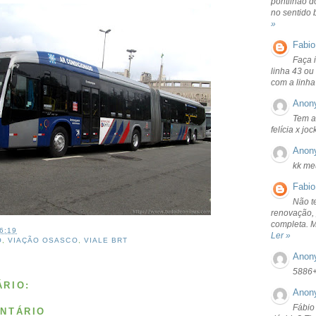
pontilhão d
no sentido 
»
Fabio
Faça 
linha 43 ou
com a linha
Anon
Tem a
felícia x jo
Anon
kk me
Fabio
Não t
renovação, 
completa. 
6:19
Ler »
O
,
VIAÇÃO OSASCO
,
VIALE BRT
Anon
5886
RIO:
Anon
Fábio
NTÁRIO