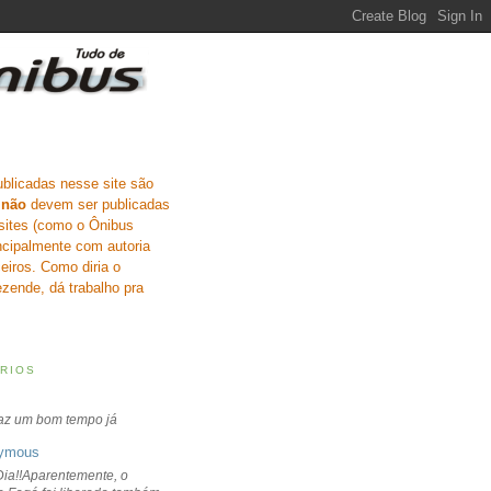
ublicadas nesse site são
e
não
devem ser publicadas
sites (como o Ônibus
incipalmente com autoria
eiros. Como diria o
zende, dá trabalho pra
RIOS
faz um bom tempo já
ymous
ia!!Aparentemente, o