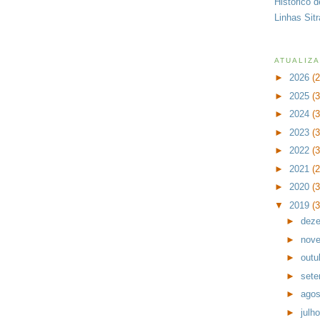
Histórico 
Linhas Sit
ATUALIZ
►
2026
(
►
2025
(
►
2024
(
►
2023
(
►
2022
(
►
2021
(
►
2020
(
▼
2019
(
►
dez
►
nov
►
outu
►
set
►
ago
►
julh