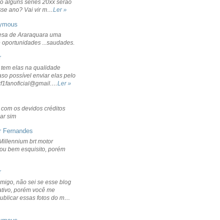
o alguns séries 20xx serão
sse ano? Vai vir m…
Ler »
ymous
sa de Araraquara uma
 oportunidades ...saudades.
r
 tem elas na qualidade
aso possível enviar elas pelo
rf1fanoficial@gmail.…
Ler »
r com os devidos créditos
ar sim
r Fernandes
Millennium brt motor
icou bem esquisito, porém
r
migo, não sei se esse blog
ativo, porém você me
publicar essas fotos do m…