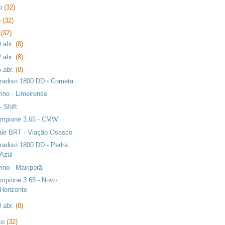
ho
(32)
o
(32)
l
(32)
0 abr.
(8)
2 abr.
(8)
5 abr.
(8)
radiso 1800 DD - Cometa
rino - Limeirense
- Shift
mpione 3.65 - CMW
ale BRT - Viação Osasco
radiso 1800 DD - Pedra
Azul
rino - Mairiporã
mpione 3.65 - Novo
Horizonte
8 abr.
(8)
ço
(32)