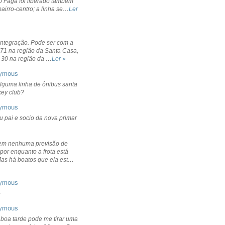
o Fagá foi liberado também
bairro-centro; a linha se…
Ler
integração. Pode ser com a
 71 na região da Santa Casa,
 30 na região da …
Ler »
ymous
lguma linha de ônibus santa
ckey club?
ymous
u pai e socio da nova primar
em nenhuma previsão de
por enquanto a frota está
Mas há boatos que ela est…
ymous
+
ymous
 boa tarde pode me tirar uma