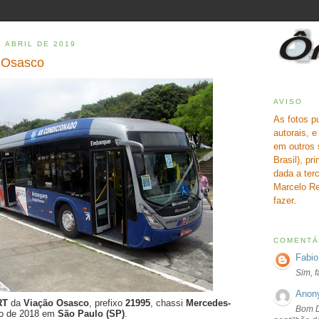
 ABRIL DE 2019
o Osasco
AVISO
As fotos p
autorais, 
em outros 
Brasil), pr
dada a terc
Marcelo Re
fazer.
COMENTÁ
Fabio
Sim, 
Anon
BRT
da
Viação Osasco
, prefixo
21995
, chassi
Mercedes-
Bom D
ro de 2018 em
São Paulo (SP)
.