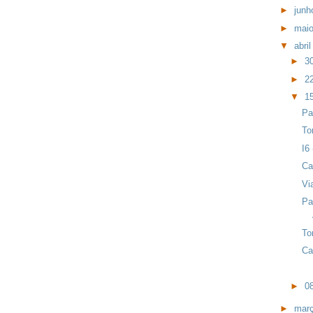
►
jun
►
mai
▼
abri
►
3
►
2
▼
1
Pa
To
I6 
Ca
Vi
Pa
To
Ca
►
0
►
mar