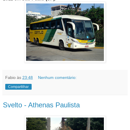
Fabio
às
23:48
Nenhum comentário:
Compartilhar
Svelto - Athenas Paulista