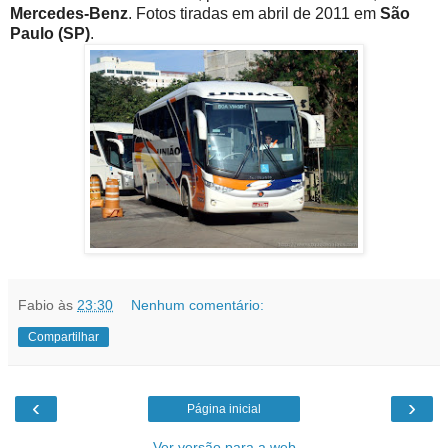
Mercedes-Benz
. Fotos tiradas em abril de 2011 em
São
Paulo (SP)
.
Fabio
às
23:30
Nenhum comentário:
Compartilhar
‹
›
Página inicial
Ver versão para a web