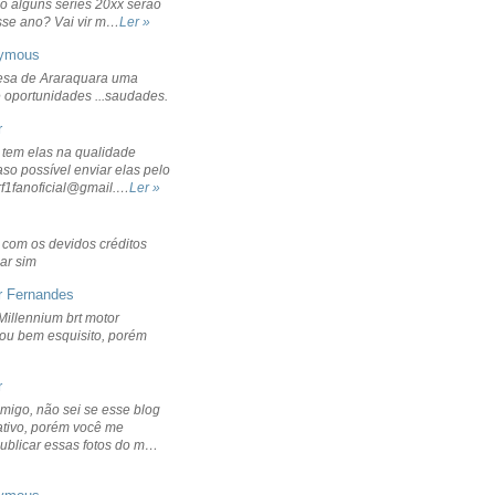
o alguns séries 20xx serão
sse ano? Vai vir m…
Ler »
ymous
sa de Araraquara uma
 oportunidades ...saudades.
r
 tem elas na qualidade
aso possível enviar elas pelo
rf1fanoficial@gmail.…
Ler »
r com os devidos créditos
ar sim
r Fernandes
Millennium brt motor
icou bem esquisito, porém
r
migo, não sei se esse blog
ativo, porém você me
publicar essas fotos do m…