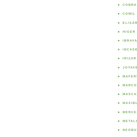
►
COBRA
►
COMIL
►
ELISÁ
►
HIGER
►
IBRAV
►
INCAS
►
IRIZAR
►
JOTAV
►
MAFER
►
MARCO
►
MASCA
►
MAXIB
►
MERCE
►
METAL
►
NEOBU