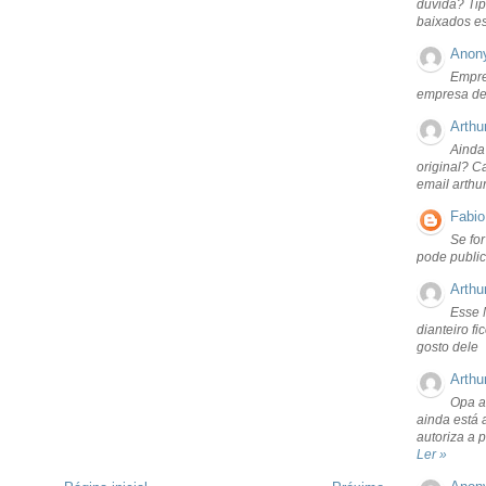
dúvida? Tip
baixados e
Anon
Empre
empresa de
Arthu
Ainda
original? C
email arthu
Fabio
Se fo
pode public
Arthu
Esse 
dianteiro f
gosto dele
Arthu
Opa a
ainda está 
autoriza a 
Ler »