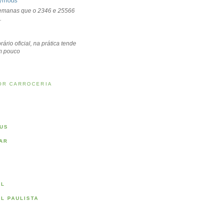
ymous
emanas que o 2346 e 25566
.
rário oficial, na prática tende
um pouco
OR CARROCERIA
US
AR
AL
AL PAULISTA