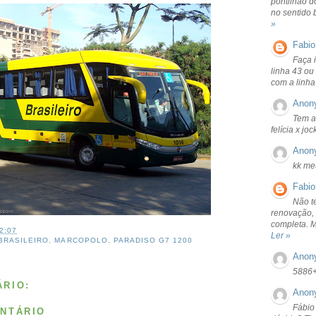
pontilhão d
no sentido 
»
Fabio
Faça 
linha 43 ou
com a linha
Anon
Tem a
felícia x jo
Anon
kk me
Fabio
Não t
renovação, 
completa. 
2:07
Ler »
BRASILEIRO
,
MARCOPOLO
,
PARADISO G7 1200
Anon
5886
RIO:
Anon
Fábio
NTÁRIO