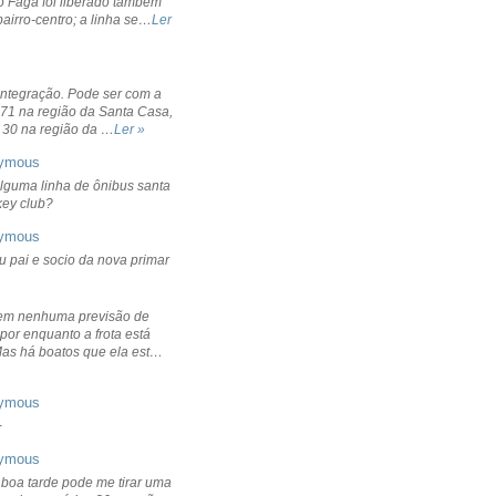
o Fagá foi liberado também
bairro-centro; a linha se…
Ler
integração. Pode ser com a
 71 na região da Santa Casa,
 30 na região da …
Ler »
ymous
lguma linha de ônibus santa
ckey club?
ymous
u pai e socio da nova primar
em nenhuma previsão de
por enquanto a frota está
Mas há boatos que ela est…
ymous
+
ymous
 boa tarde pode me tirar uma