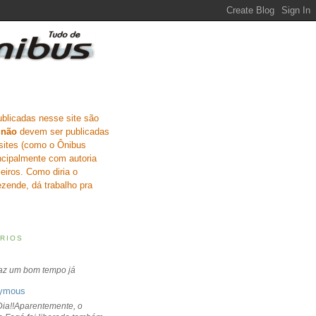
ublicadas nesse site são
e
não
devem ser publicadas
sites (como o Ônibus
incipalmente com autoria
eiros. Como diria o
zende, dá trabalho pra
RIOS
faz um bom tempo já
ymous
ia!!Aparentemente, o