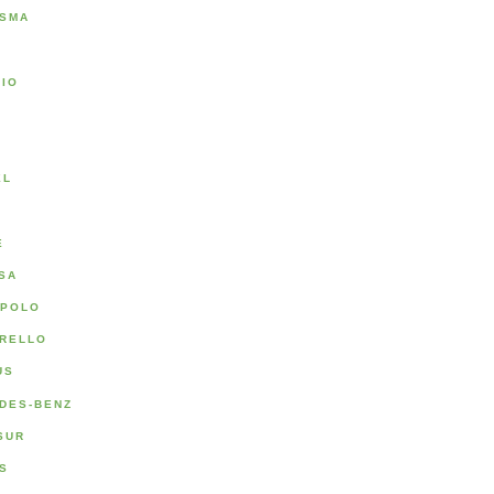
SMA
RIO
A
EL
E
SA
POLO
RELLO
US
DES-BENZ
SUR
S