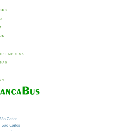
S
BUS
O
E
US
OR EMPRESA
SAS
IVO
São Carlos
u São Carlos