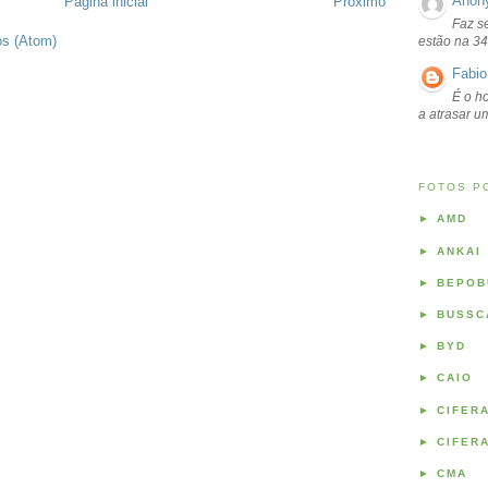
Anon
Página inicial
Próximo
Faz s
os (Atom)
estão na 34
Fabio
É o ho
a atrasar 
FOTOS P
►
AMD
►
ANKAI
►
BEPOB
►
BUSSC
►
BYD
►
CAIO
►
CIFER
►
CIFER
►
CMA