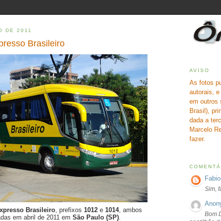
O DE 2011
resso Brasileiro
AVISO
As fotos p
autorais, 
em outros 
Brasil), pr
dada a terc
Marcelo Re
fazer.
COMENTÁ
Fabio
Sim, 
Anon
xpresso Brasileiro
, prefixos
1012
e
1014
, ambos
Bom D
radas em abril de 2011 em
São Paulo (SP)
.