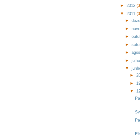
►
2012
(
▼
2011
(
►
dez
►
nov
►
outu
►
set
►
ago
►
julh
▼
jun
►
2
►
1
▼
1
Pa
Sv
Pa
El