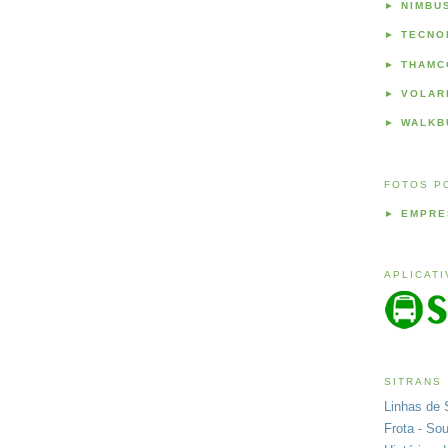
►
NIMBU
►
TECNO
►
THAMC
►
VOLAR
►
WALKB
FOTOS P
►
EMPRE
APLICAT
SITRANS
Linhas de 
Frota - So