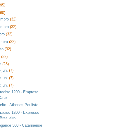
395)
360)
embro
(32)
embro
(32)
bro
(32)
embro
(32)
sto
(32)
o
(32)
ho
(28)
6 jun.
(7)
9 jun.
(7)
2 jun.
(7)
radiso 1200 - Empresa
Cruz
elto - Athenas Paulista
radiso 1200 - Expresso
Brasileiro
egance 360 - Catarinense