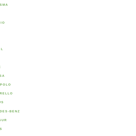
SMA
RIO
A
EL
E
SA
POLO
RELLO
US
DES-BENZ
SUR
S