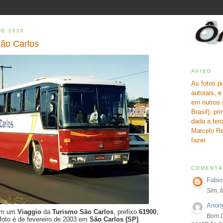
DE 2020
São Carlos
AVISO
As fotos p
autorais, 
em outros 
Brasil), pr
dada a terc
Marcelo Re
fazer.
COMENTÁ
Fabio
Sim, 
Anon
com um
Viaggio
da
Turismo São Carlos
, prefixo
61900
,
Bom D
 foto é de fevereiro de 2003 em
São Carlos (SP)
.