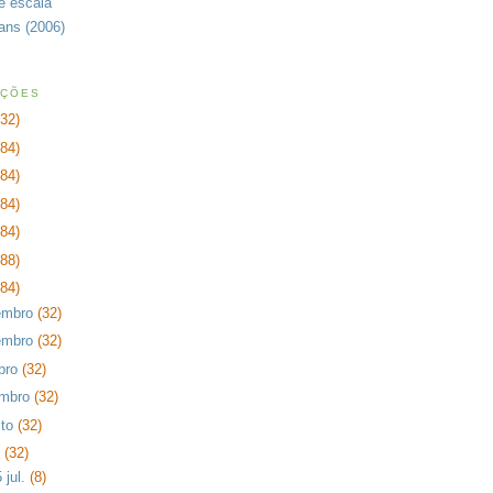
de escala
rans (2006)
AÇÕES
232)
384)
384)
384)
384)
288)
384)
embro
(32)
embro
(32)
bro
(32)
embro
(32)
sto
(32)
o
(32)
 jul.
(8)