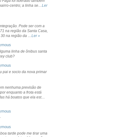
o Fagá foi liberado também
bairro-centro; a linha se…
Ler
integração. Pode ser com a
 71 na região da Santa Casa,
 30 na região da …
Ler »
ymous
lguma linha de ônibus santa
ckey club?
ymous
u pai e socio da nova primar
em nenhuma previsão de
por enquanto a frota está
Mas há boatos que ela est…
ymous
+
ymous
 boa tarde pode me tirar uma