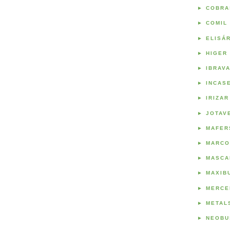
►
COBRA
►
COMIL
►
ELISÁ
►
HIGER
►
IBRAV
►
INCAS
►
IRIZAR
►
JOTAV
►
MAFER
►
MARCO
►
MASCA
►
MAXIB
►
MERCE
►
METAL
►
NEOBU