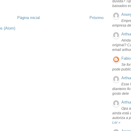
dúvida? Tip
baixados e
Anon
Página inicial
Próximo
Empre
empresa de
os (Atom)
Arthu
Ainda
original? C
email arthu
Fabio
Se fo
pode public
Arthu
Esse 
dianteiro f
gosto dele
Arthu
Opa a
ainda está 
autoriza a 
Ler »