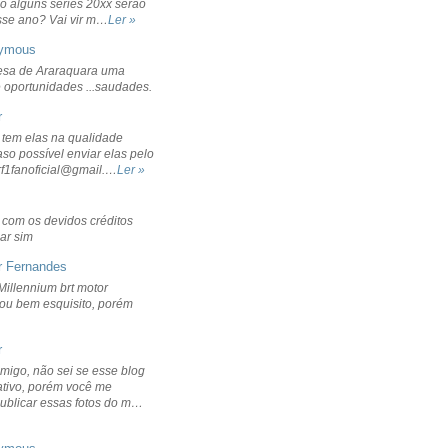
o alguns séries 20xx serão
sse ano? Vai vir m…
Ler »
ymous
sa de Araraquara uma
 oportunidades ...saudades.
r
 tem elas na qualidade
aso possível enviar elas pelo
rf1fanoficial@gmail.…
Ler »
r com os devidos créditos
ar sim
r Fernandes
Millennium brt motor
icou bem esquisito, porém
r
migo, não sei se esse blog
ativo, porém você me
publicar essas fotos do m…