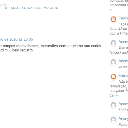
pontilhão d
3:32
no sentido 
O
,
TURISMO SÃO CARLOS
,
VIAGGIO
»
Fabio
Faça 
linha 43 ou
com a linha
lho de 2020 às 16:05
Anon
ar tempos maravilhosos, excursões com a turismo sao carlos
Tem a
rdim... belo registro.
felícia x jo
Anon
kk me
Fabio
Não t
renovação, 
completa. 
Ler »
Anon
5886
Anon
Fábio