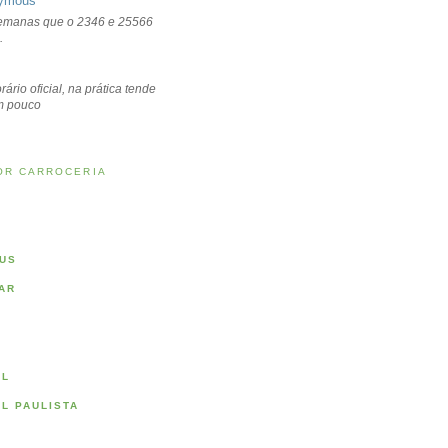
ymous
emanas que o 2346 e 25566
.
rário oficial, na prática tende
um pouco
OR CARROCERIA
US
AR
AL
AL PAULISTA