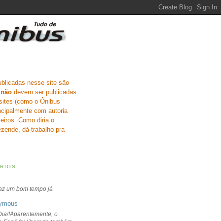
ublicadas nesse site são
e
não
devem ser publicadas
sites (como o Ônibus
incipalmente com autoria
eiros. Como diria o
zende, dá trabalho pra
RIOS
faz um bom tempo já
ymous
ia!!Aparentemente, o