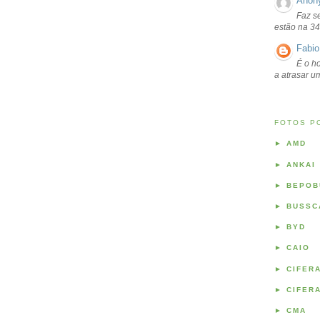
Anon
Faz s
estão na 34
Fabio
É o ho
a atrasar 
FOTOS P
►
AMD
►
ANKAI
►
BEPOB
►
BUSSC
►
BYD
►
CAIO
►
CIFER
►
CIFER
►
CMA