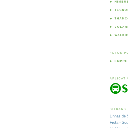
►
NIMBU
►
TECNO
►
THAMC
►
VOLAR
►
WALKB
FOTOS P
►
EMPRE
APLICAT
SITRANS
Linhas de 
Frota - So