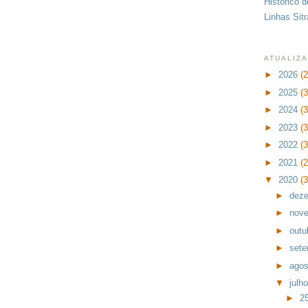
Histórico 
Linhas Sit
ATUALIZ
►
2026
(
►
2025
(
►
2024
(
►
2023
(
►
2022
(
►
2021
(
▼
2020
(
►
dez
►
nov
►
outu
►
set
►
ago
▼
julh
►
25