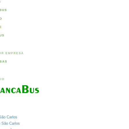
S
BUS
O
E
US
OR EMPRESA
SAS
IVO
São Carlos
u São Carlos