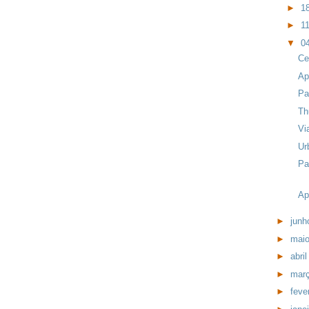
►
18
►
11
▼
04
Ce
Ap
Pa
Th
Vi
Ur
Pa
Ap
►
jun
►
mai
►
abri
►
mar
►
feve