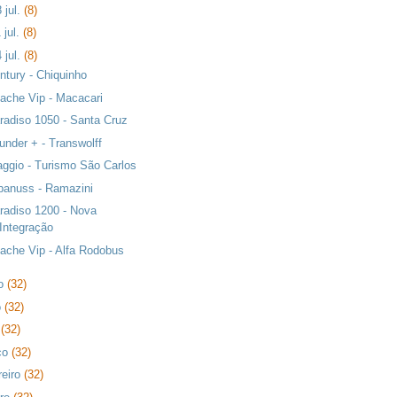
 jul.
(8)
 jul.
(8)
 jul.
(8)
ntury - Chiquinho
ache Vip - Macacari
radiso 1050 - Santa Cruz
under + - Transwolff
aggio - Turismo São Carlos
banuss - Ramazini
radiso 1200 - Nova
Integração
ache Vip - Alfa Rodobus
ho
(32)
o
(32)
l
(32)
ço
(32)
reiro
(32)