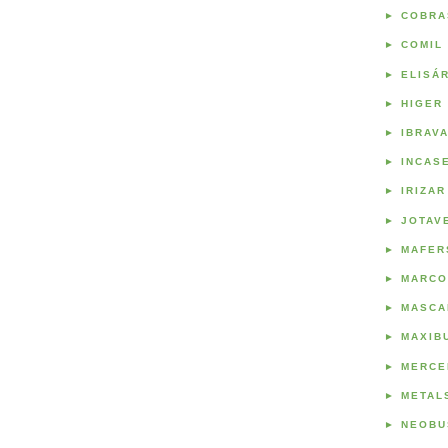
►
COBRA
►
COMIL
►
ELISÁ
►
HIGER
►
IBRAV
►
INCAS
►
IRIZAR
►
JOTAV
►
MAFER
►
MARCO
►
MASCA
►
MAXIB
►
MERCE
►
METAL
►
NEOBU