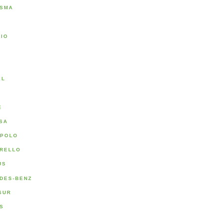
SMA
RIO
A
EL
E
SA
POLO
RELLO
US
DES-BENZ
SUR
S