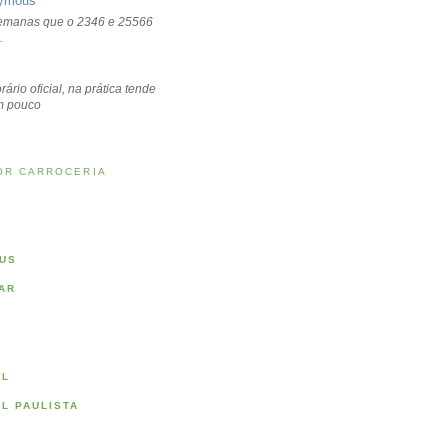
ymous
emanas que o 2346 e 25566
.
rário oficial, na prática tende
um pouco
OR CARROCERIA
US
AR
AL
AL PAULISTA