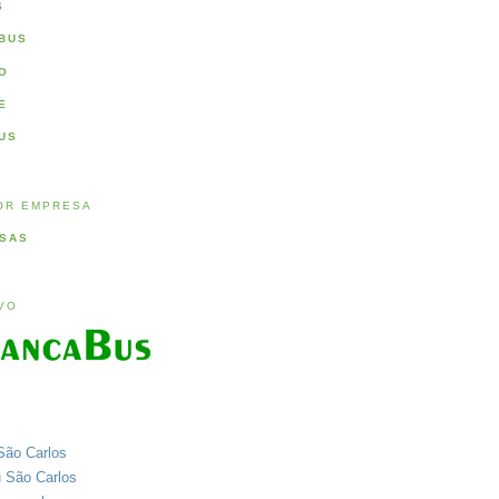
S
BUS
O
E
US
OR EMPRESA
SAS
IVO
São Carlos
u São Carlos