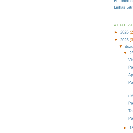
Histórico 
Linhas Sit
ATUALIZ
►
2026
(
▼
2025
(
▼
dez
▼
2
Vi
Pa
Ap
Pa
eM
Pa
To
Pa
►
1