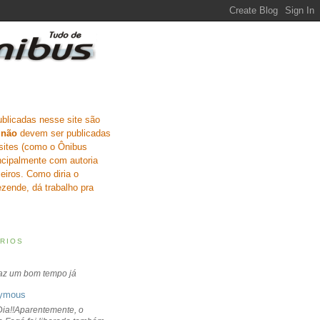
ublicadas nesse site são
e
não
devem ser publicadas
sites (como o Ônibus
incipalmente com autoria
eiros. Como diria o
zende, dá trabalho pra
RIOS
faz um bom tempo já
ymous
ia!!Aparentemente, o