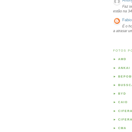
Anon
Faz s
estão na 34
Fabio
É o ho
a atrasar 
FOTOS P
►
AMD
►
ANKAI
►
BEPOB
►
BUSSC
►
BYD
►
CAIO
►
CIFER
►
CIFER
►
CMA