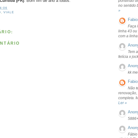
Curitiba (PR)
. Bom fim de ano a todos.
pontilhão d
no sentido 
4:06
»
O
,
VIALE
Fabio
Faça 
linha 43 ou
RIO:
com a linha
NTÁRIO
Anon
Tem a
felícia x jo
Anon
kk me
Fabio
Não t
renovação, 
completa. 
Ler »
Anon
5886
Anon
Fábio