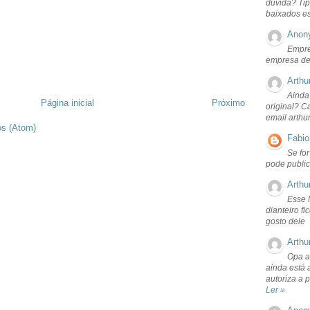
dúvida? Tip
baixados e
Anon
Empre
empresa de
Arthu
Ainda
Página inicial
Próximo
original? C
email arthu
os (Atom)
Fabio
Se fo
pode public
Arthu
Esse 
dianteiro f
gosto dele
Arthu
Opa a
ainda está 
autoriza a 
Ler »