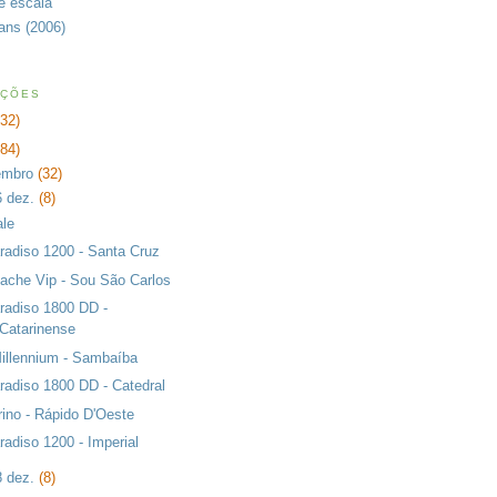
de escala
rans (2006)
AÇÕES
232)
384)
embro
(32)
6 dez.
(8)
ale
radiso 1200 - Santa Cruz
ache Vip - Sou São Carlos
radiso 1800 DD -
Catarinense
illennium - Sambaíba
radiso 1800 DD - Catedral
rino - Rápido D'Oeste
radiso 1200 - Imperial
8 dez.
(8)