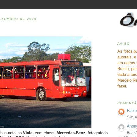
DEZEMBRO DE 2025
AVISO
As fotos p
autorais, 
em outros 
Brasil), pr
dada a terc
Marcelo Re
fazer.
COMENTÁ
Fabio
Sim, 
Anon
Bom D
ibus natalino
Viale
, com chassi
Mercedes-Benz
, fotografado