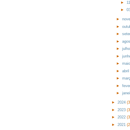
►
1
►
0
►
nov
►
outu
►
set
►
ago
►
julh
►
jun
►
mai
►
abri
►
mar
►
feve
►
jane
►
2024
(
►
2023
(
►
2022
(
►
2021
(