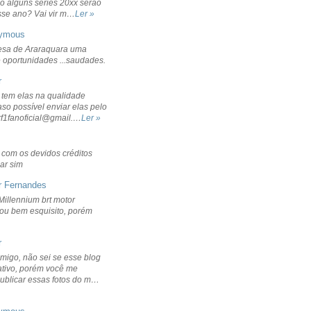
o alguns séries 20xx serão
sse ano? Vai vir m…
Ler »
ymous
sa de Araraquara uma
 oportunidades ...saudades.
r
 tem elas na qualidade
aso possível enviar elas pelo
rf1fanoficial@gmail.…
Ler »
r com os devidos créditos
ar sim
r Fernandes
Millennium brt motor
icou bem esquisito, porém
r
migo, não sei se esse blog
ativo, porém você me
publicar essas fotos do m…