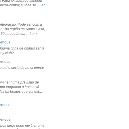
o Fagá foi liberado também
bairro-centro; a linha se…
Ler
integração. Pode ser com a
 71 na região da Santa Casa,
 30 na região da …
Ler »
ymous
lguma linha de ônibus santa
ckey club?
ymous
u pai e socio da nova primar
em nenhuma previsão de
por enquanto a frota está
Mas há boatos que ela est…
ymous
+
ymous
 boa tarde pode me tirar uma