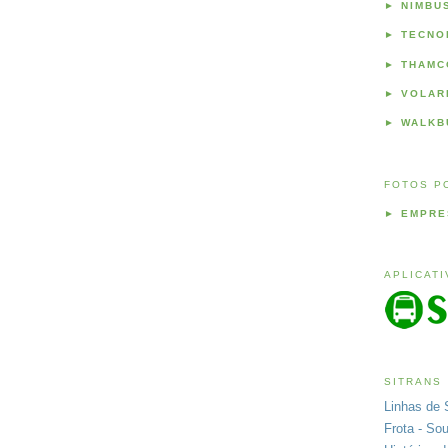
►
NIMBU
►
TECNO
►
THAMC
►
VOLAR
►
WALKB
FOTOS P
►
EMPRE
APLICAT
SITRANS
Linhas de 
Frota - So