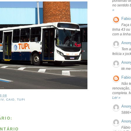
pontilhão d
no sentido 
»
Fabio
Faça 
linha 43 ou
com a linha
Anon
Tem a
felícia x jo
Anon
kk me
Fabio
Não t
renovação, 
completa. 
3:08
Ler »
 IV
,
CAIO
,
TUPI
Anon
5886
RIO:
Anon
Fábio
NTÁRIO