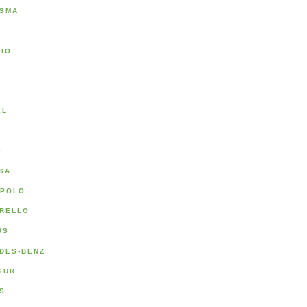
SMA
RIO
A
EL
E
SA
POLO
RELLO
US
DES-BENZ
SUR
S