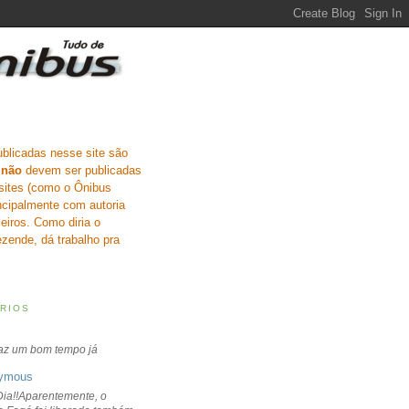
ublicadas nesse site são
e
não
devem ser publicadas
sites (como o Ônibus
incipalmente com autoria
eiros. Como diria o
zende, dá trabalho pra
RIOS
faz um bom tempo já
ymous
ia!!Aparentemente, o