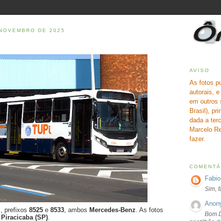
 NOVEMBRO DE 2025
AVISO
As fotos p
autorais, 
em outros 
Brasil), pr
dada a terc
Marcelo Re
fazer.
COMENTÁ
Fabio
Sim, 
Anon
i
, prefixos
8525
e
8533
, ambos
Mercedes-Benz
. As fotos
Bom D
m
Piracicaba (SP)
.