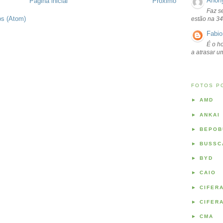
Anon
Página inicial
Próximo
Faz s
os (Atom)
estão na 34
Fabio
É o ho
a atrasar 
FOTOS P
►
AMD
►
ANKAI
►
BEPOB
►
BUSSC
►
BYD
►
CAIO
►
CIFER
►
CIFER
►
CMA