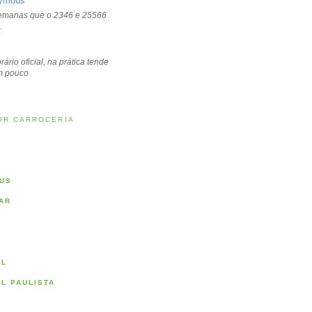
ymous
emanas que o 2346 e 25566
.
rário oficial, na prática tende
um pouco
OR CARROCERIA
US
AR
AL
AL PAULISTA