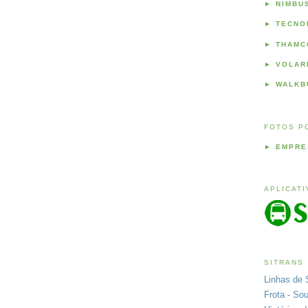
►
NIMBU
►
TECNO
►
THAMC
►
VOLAR
►
WALKB
FOTOS P
►
EMPRE
APLICAT
SITRANS
Linhas de 
Frota - So