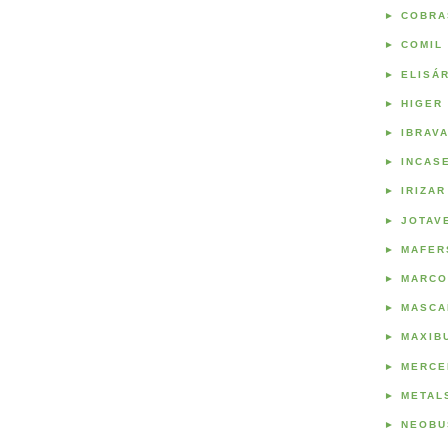
►
COBRA
►
COMIL
►
ELISÁ
►
HIGER
►
IBRAV
►
INCAS
►
IRIZAR
►
JOTAV
►
MAFER
►
MARCO
►
MASCA
►
MAXIB
►
MERCE
►
METAL
►
NEOBU