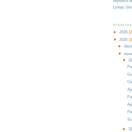
Histórico 
Linhas Sit
ATUALIZ
►
2026
(
▼
2025
(
►
dez
▼
nov
▼
2
Pa
Gr
Ca
Ap
Pa
Ap
Pa
Sv
►
1