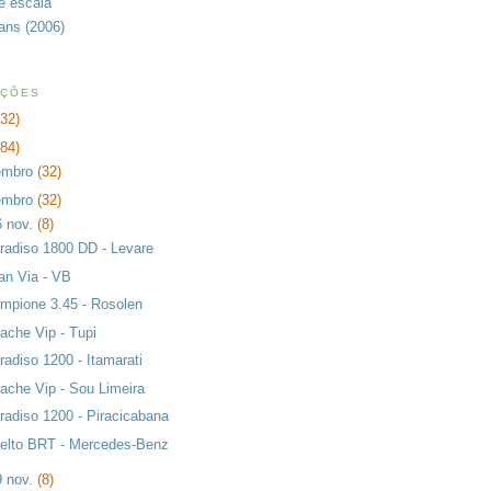
de escala
rans (2006)
AÇÕES
232)
384)
embro
(32)
embro
(32)
6 nov.
(8)
radiso 1800 DD - Levare
an Via - VB
mpione 3.45 - Rosolen
ache Vip - Tupi
radiso 1200 - Itamarati
ache Vip - Sou Limeira
radiso 1200 - Piracicabana
elto BRT - Mercedes-Benz
9 nov.
(8)