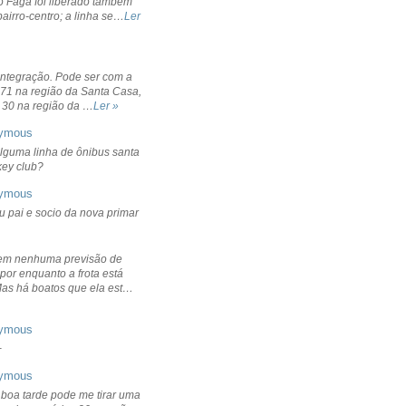
o Fagá foi liberado também
bairro-centro; a linha se…
Ler
integração. Pode ser com a
 71 na região da Santa Casa,
 30 na região da …
Ler »
ymous
lguma linha de ônibus santa
ckey club?
ymous
u pai e socio da nova primar
em nenhuma previsão de
por enquanto a frota está
Mas há boatos que ela est…
ymous
+
ymous
 boa tarde pode me tirar uma