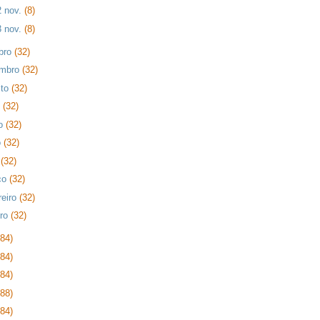
2 nov.
(8)
3 nov.
(8)
bro
(32)
embro
(32)
sto
(32)
o
(32)
ho
(32)
o
(32)
l
(32)
ço
(32)
reiro
(32)
iro
(32)
384)
384)
384)
288)
384)