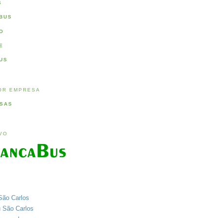
S
BUS
O
E
US
OR EMPRESA
SAS
IVO
São Carlos
u São Carlos