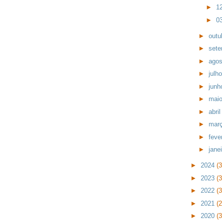
►
1
►
0
►
outu
►
set
►
ago
►
julh
►
jun
►
mai
►
abri
►
mar
►
feve
►
jane
►
2024
(
►
2023
(
►
2022
(
►
2021
(
►
2020
(