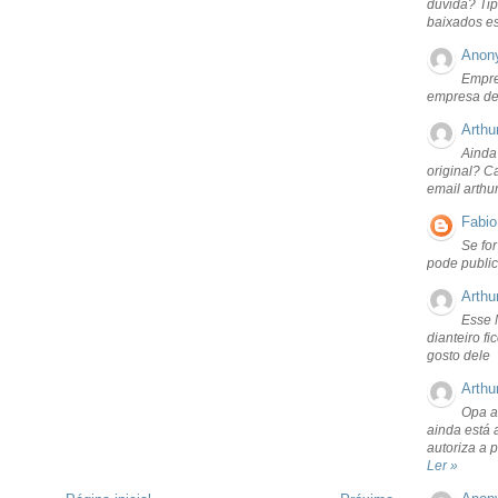
dúvida? Tip
baixados e
Anon
Empre
empresa de
Arthu
Ainda
original? C
email arthu
Fabio
Se fo
pode public
Arthu
Esse 
dianteiro f
gosto dele
Arthu
Opa a
ainda está 
autoriza a 
Ler »