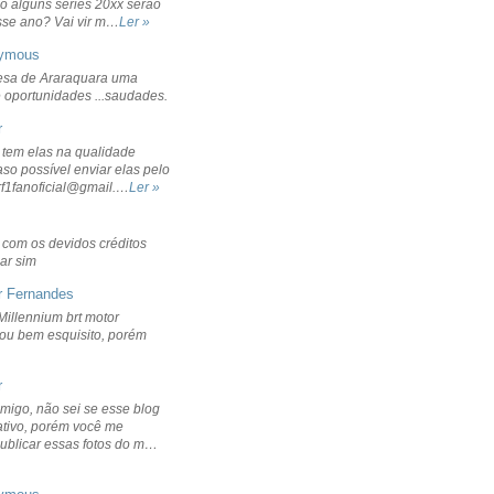
o alguns séries 20xx serão
sse ano? Vai vir m…
Ler »
ymous
sa de Araraquara uma
 oportunidades ...saudades.
r
 tem elas na qualidade
aso possível enviar elas pelo
rf1fanoficial@gmail.…
Ler »
r com os devidos créditos
ar sim
r Fernandes
Millennium brt motor
icou bem esquisito, porém
r
migo, não sei se esse blog
ativo, porém você me
publicar essas fotos do m…