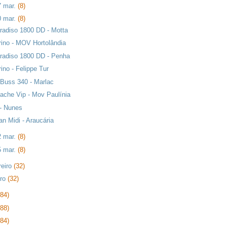
7 mar.
(8)
0 mar.
(8)
radiso 1800 DD - Motta
rino - MOV Hortolândia
radiso 1800 DD - Penha
rino - Felippe Tur
 Buss 340 - Marlac
ache Vip - Mov Paulínia
 - Nunes
an Midi - Araucária
2 mar.
(8)
5 mar.
(8)
reiro
(32)
iro
(32)
384)
288)
384)