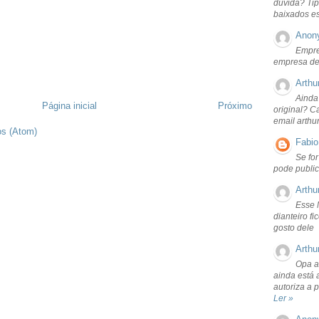
dúvida? Tip
baixados e
Anon
Empre
empresa de
Arthu
Ainda
Página inicial
Próximo
original? C
email arthu
os (Atom)
Fabio
Se fo
pode public
Arthu
Esse 
dianteiro f
gosto dele
Arthu
Opa a
ainda está 
autoriza a 
Ler »