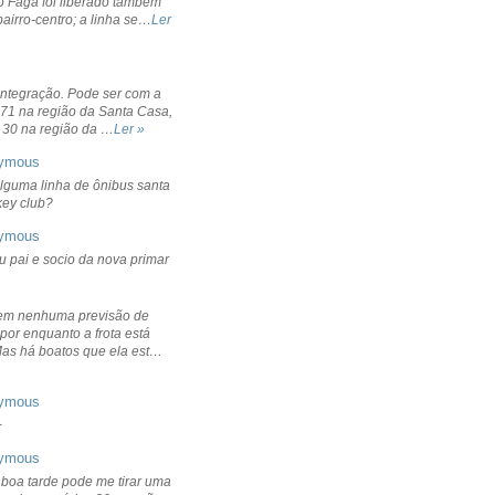
o Fagá foi liberado também
bairro-centro; a linha se…
Ler
integração. Pode ser com a
 71 na região da Santa Casa,
 30 na região da …
Ler »
ymous
lguma linha de ônibus santa
ckey club?
ymous
u pai e socio da nova primar
em nenhuma previsão de
por enquanto a frota está
Mas há boatos que ela est…
ymous
+
ymous
 boa tarde pode me tirar uma