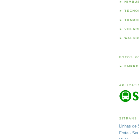
►
NIMBU
►
TECNO
►
THAMC
►
VOLAR
►
WALKB
FOTOS P
►
EMPRE
APLICAT
SITRANS
Linhas de 
Frota - So