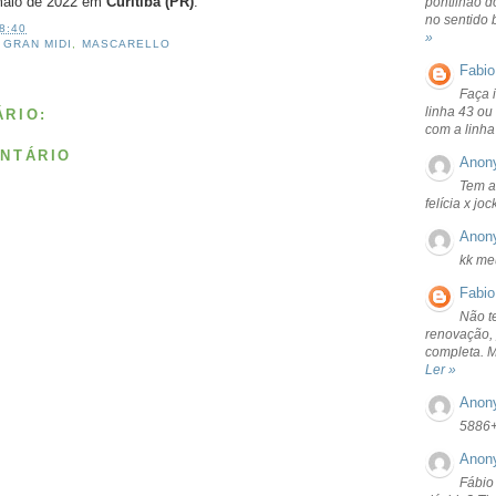
 maio de 2022 em
Curitiba (PR)
.
pontilhão d
no sentido 
8:40
»
,
GRAN MIDI
,
MASCARELLO
Fabio
Faça 
linha 43 ou
RIO:
com a linha
NTÁRIO
Anon
Tem a
felícia x jo
Anon
kk me
Fabio
Não t
renovação, 
completa. 
Ler »
Anon
5886
Anon
Fábio