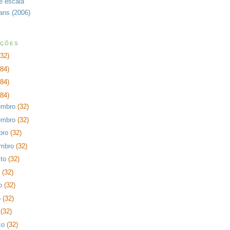
de escala
rans (2006)
AÇÕES
232)
384)
384)
384)
embro
(32)
embro
(32)
bro
(32)
embro
(32)
sto
(32)
o
(32)
ho
(32)
o
(32)
l
(32)
ço
(32)