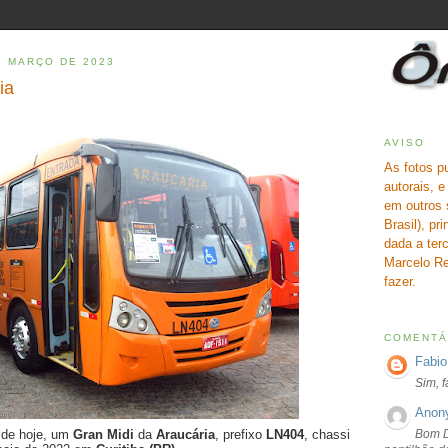
E MARÇO DE 2023
ia
AVISO
As fotos p
autorais, 
em outros 
Brasil), pr
dada a terc
Marcelo Re
fazer.
COMENTÁ
Fabio
Sim, 
Anon
Bom D
o de hoje, um
Gran Midi
da
Araucária
, prefixo
LN404
, chassi