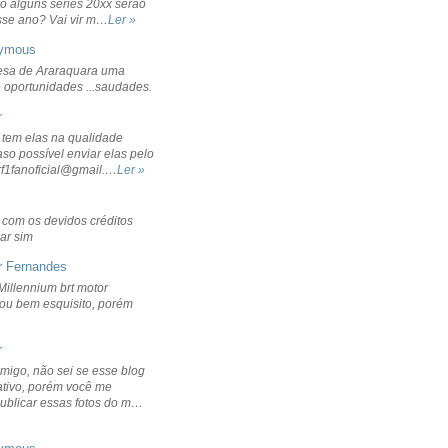
o alguns séries 20xx serão
sse ano? Vai vir m…
Ler »
ymous
sa de Araraquara uma
 oportunidades ...saudades.
r
 tem elas na qualidade
aso possível enviar elas pelo
rf1fanoficial@gmail.…
Ler »
r com os devidos créditos
ar sim
r Fernandes
Millennium brt motor
icou bem esquisito, porém
r
migo, não sei se esse blog
ativo, porém você me
publicar essas fotos do m…