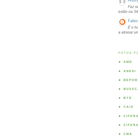
Anon
Faz s
estão na 34
Fabio
É o ho
a atrasar 
FOTOS P
►
AMD
►
ANKAI
►
BEPOB
►
BUSSC
►
BYD
►
CAIO
►
CIFER
►
CIFER
►
CMA