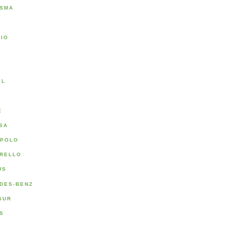
SMA
RIO
A
EL
E
SA
POLO
RELLO
US
DES-BENZ
SUR
S