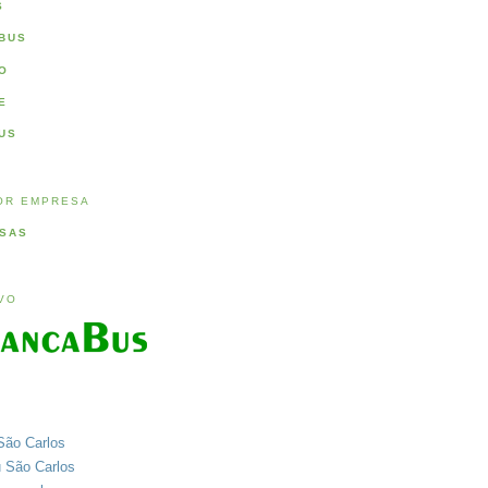
S
BUS
O
E
US
OR EMPRESA
SAS
IVO
São Carlos
u São Carlos