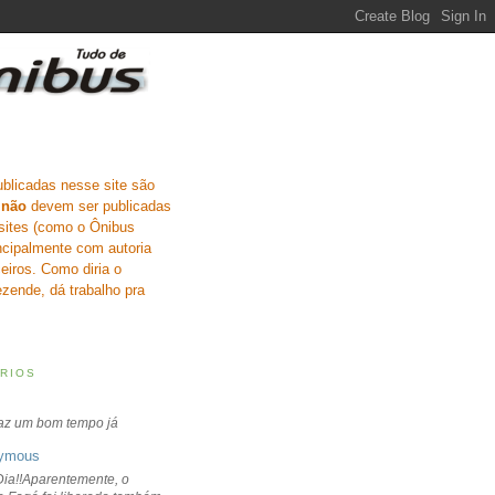
ublicadas nesse site são
e
não
devem ser publicadas
sites (como o Ônibus
incipalmente com autoria
eiros. Como diria o
zende, dá trabalho pra
RIOS
faz um bom tempo já
ymous
ia!!Aparentemente, o