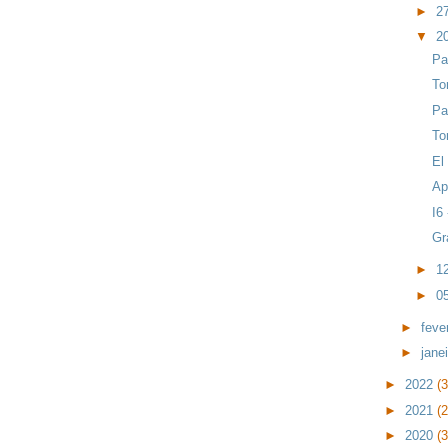
►
2
▼
2
Pa
To
Pa
To
El
Ap
I6
Gr
►
1
►
0
►
feve
►
jane
►
2022
(
►
2021
(
►
2020
(