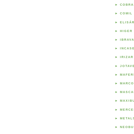
►
COBRA
►
COMIL
►
ELISÁ
►
HIGER
►
IBRAV
►
INCAS
►
IRIZAR
►
JOTAV
►
MAFER
►
MARCO
►
MASCA
►
MAXIB
►
MERCE
►
METAL
►
NEOBU