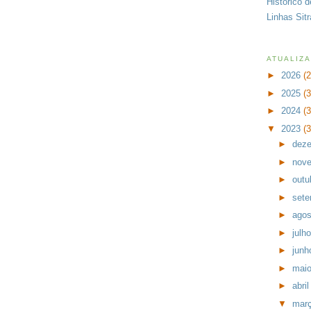
Histórico 
Linhas Sit
ATUALIZ
►
2026
(
►
2025
(
►
2024
(
▼
2023
(
►
dez
►
nov
►
outu
►
set
►
ago
►
julh
►
jun
►
mai
►
abri
▼
mar