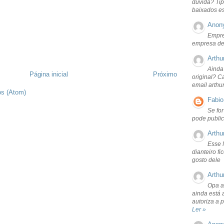
dúvida? Tip
baixados e
Anon
Empre
empresa de
Arthu
Ainda
Página inicial
Próximo
original? C
email arthu
os (Atom)
Fabio
Se fo
pode public
Arthu
Esse 
dianteiro f
gosto dele
Arthu
Opa a
ainda está 
autoriza a 
Ler »