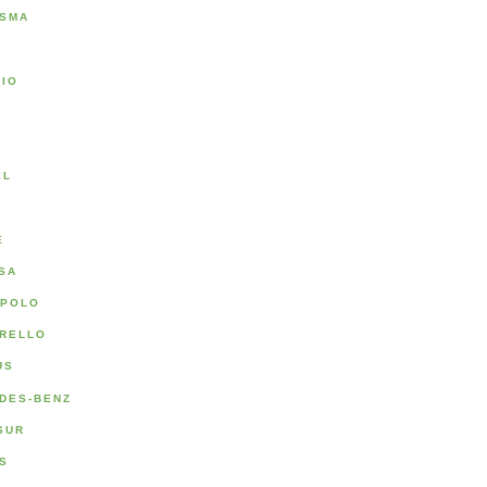
SMA
RIO
A
EL
E
SA
POLO
RELLO
US
DES-BENZ
SUR
S