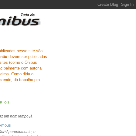
ublicadas nesse site são
e
não
devem ser publicadas
sites (como o Ônibus
incipalmente com autoria
eiros. Como diria o
zende, dá trabalho pra
RIOS
faz um bom tempo já
ymous
ia!!Aparentemente, o