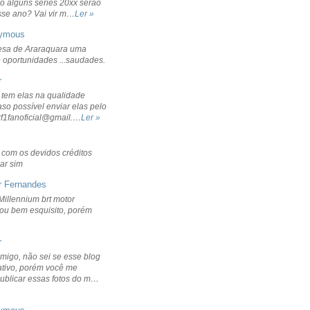
o alguns séries 20xx serão
sse ano? Vai vir m…
Ler »
ymous
sa de Araraquara uma
 oportunidades ...saudades.
r
 tem elas na qualidade
aso possível enviar elas pelo
rf1fanoficial@gmail.…
Ler »
r com os devidos créditos
ar sim
r Fernandes
Millennium brt motor
icou bem esquisito, porém
r
migo, não sei se esse blog
ativo, porém você me
publicar essas fotos do m…