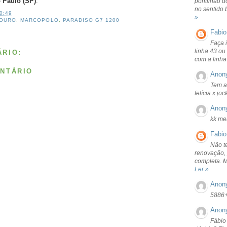
 Paulo (SP)
.
pontilhão d
no sentido 
0:49
»
 OURO
,
MARCOPOLO
,
PARADISO G7 1200
Fabio
Faça 
linha 43 ou
RIO:
com a linha
NTÁRIO
Anon
Tem a
felícia x jo
Anon
kk me
Fabio
Não t
renovação, 
completa. 
Ler »
Anon
5886
Anon
Fábio