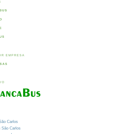
S
BUS
O
E
US
OR EMPRESA
SAS
IVO
São Carlos
u São Carlos