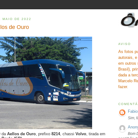
E MAIO DE 2022
llos de Ouro
AVISO
As fotos p
autorais, 
em outros 
Brasil), pr
dada a terc
Marcelo Re
fazer.
COMENTÁ
Fabio
Sim, 
Anon
Bom D
0
da
Aellos de Ouro
, prefixo
8214
, chassi
Volvo
, tirada em