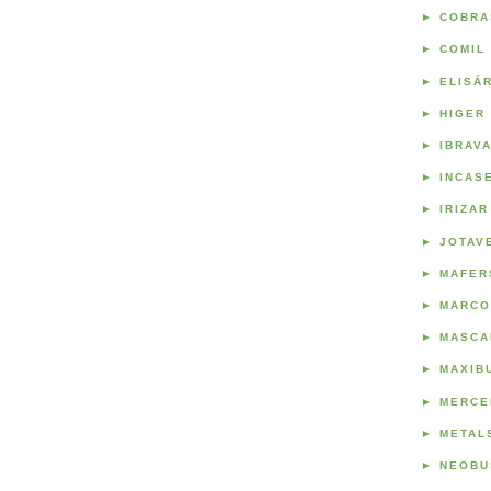
►
COBRA
►
COMIL
►
ELISÁ
►
HIGER
►
IBRAV
►
INCAS
►
IRIZAR
►
JOTAV
►
MAFER
►
MARCO
►
MASCA
►
MAXIB
►
MERCE
►
METAL
►
NEOBU