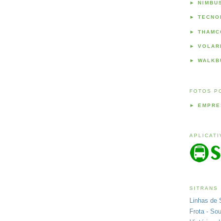
►
NIMBU
►
TECNO
►
THAMC
►
VOLAR
►
WALKB
FOTOS P
►
EMPRE
APLICAT
SITRANS
Linhas de 
Frota - So