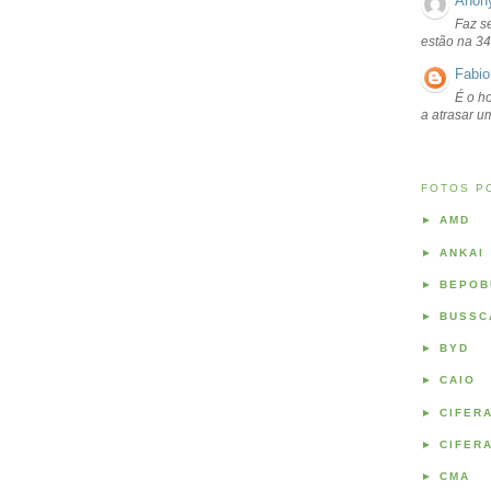
Anon
Faz s
estão na 34
Fabio
É o ho
a atrasar 
FOTOS P
►
AMD
►
ANKAI
►
BEPOB
►
BUSSC
►
BYD
►
CAIO
►
CIFER
►
CIFER
►
CMA