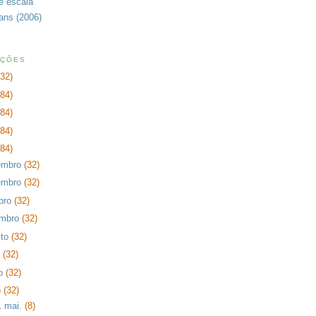
de escala
rans (2006)
AÇÕES
232)
384)
384)
384)
384)
embro
(32)
embro
(32)
bro
(32)
embro
(32)
sto
(32)
o
(32)
ho
(32)
o
(32)
1 mai.
(8)