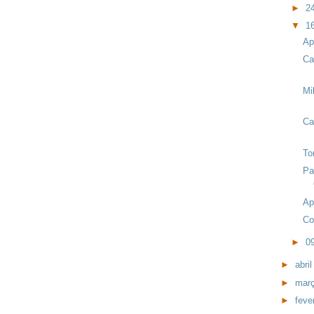
►
2
▼
1
Ap
Ca
Mi
Ca
To
Pa
Ap
Co
►
0
►
abri
►
mar
►
feve