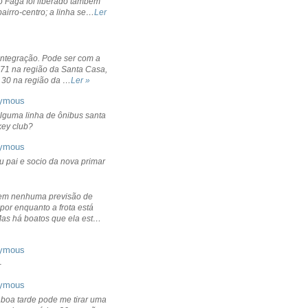
o Fagá foi liberado também
bairro-centro; a linha se…
Ler
integração. Pode ser com a
 71 na região da Santa Casa,
 30 na região da …
Ler »
ymous
lguma linha de ônibus santa
ckey club?
ymous
u pai e socio da nova primar
em nenhuma previsão de
por enquanto a frota está
Mas há boatos que ela est…
ymous
+
ymous
 boa tarde pode me tirar uma