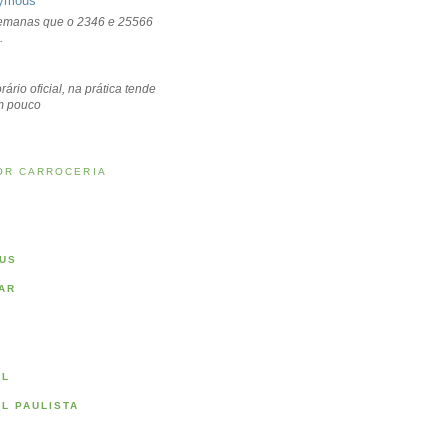
ymous
emanas que o 2346 e 25566
.
rário oficial, na prática tende
um pouco
OR CARROCERIA
US
AR
AL
AL PAULISTA