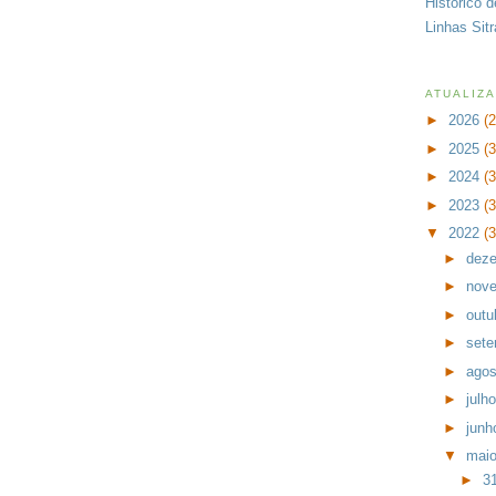
Histórico 
Linhas Sit
ATUALIZ
►
2026
(
►
2025
(
►
2024
(
►
2023
(
▼
2022
(
►
dez
►
nov
►
outu
►
set
►
ago
►
julh
►
jun
▼
mai
►
3