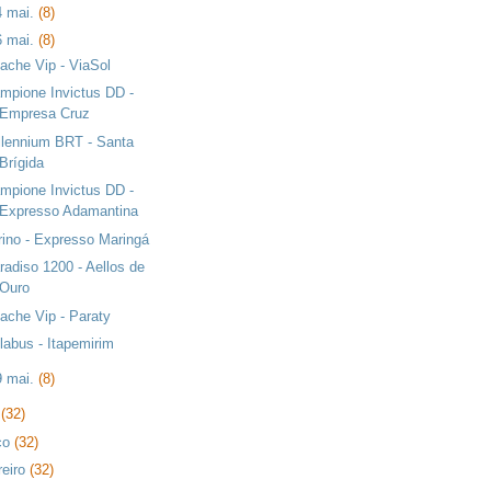
4 mai.
(8)
6 mai.
(8)
ache Vip - ViaSol
mpione Invictus DD -
Empresa Cruz
llennium BRT - Santa
Brígida
mpione Invictus DD -
Expresso Adamantina
rino - Expresso Maringá
radiso 1200 - Aellos de
Ouro
ache Vip - Paraty
labus - Itapemirim
9 mai.
(8)
l
(32)
ço
(32)
reiro
(32)