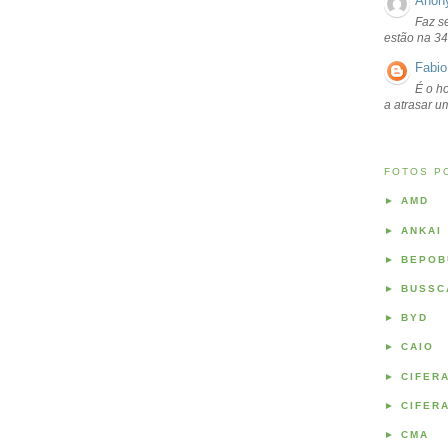
Anon
Faz s
estão na 34
Fabio
É o ho
a atrasar 
FOTOS P
►
AMD
►
ANKAI
►
BEPOB
►
BUSSC
►
BYD
►
CAIO
►
CIFER
►
CIFER
►
CMA