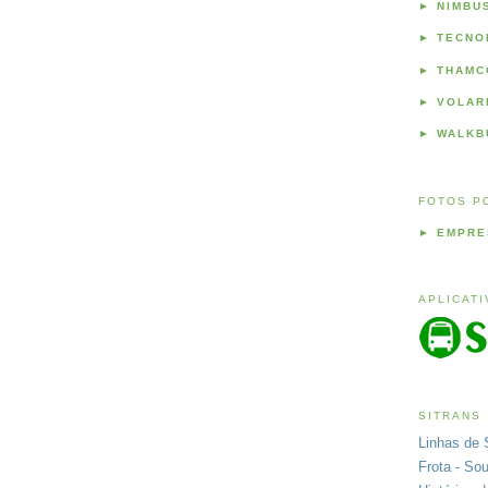
►
NIMBU
►
TECNO
►
THAMC
►
VOLAR
►
WALKB
FOTOS P
►
EMPRE
APLICAT
SITRANS
Linhas de 
Frota - So