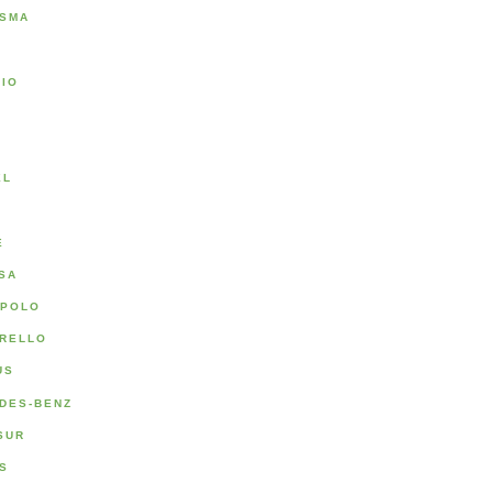
SMA
RIO
A
EL
E
SA
POLO
RELLO
US
DES-BENZ
SUR
S