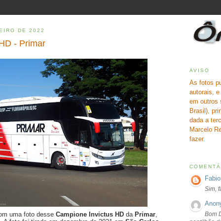
EIRO DE 2022
HD - Primar
AVISO
As fotos p
autorais, 
em outros 
Brasil), pr
dada a terc
Marcelo Re
fazer.
COMENTÁ
Fabio
Sim, 
Anon
Bom D
com uma foto desse
Campione Invictus HD
da
Primar
,