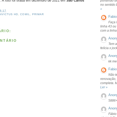
. A foto foi tirada em dezembro de 2021 em
São Carlos
pontilhão d
no sentido 
»
6:17
NVICTUS HD
,
COMIL
,
PRIMAR
Fabio
Faça 
linha 43 ou
com a linha
RIO:
Anon
NTÁRIO
Tem a
felícia x jo
Anon
kk me
Fabio
Não t
renovação, 
completa. 
Ler »
Anon
5886
Anon
Fábio