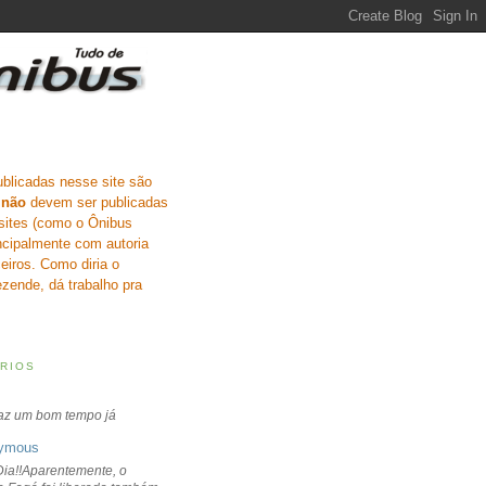
ublicadas nesse site são
e
não
devem ser publicadas
sites (como o Ônibus
incipalmente com autoria
eiros. Como diria o
zende, dá trabalho pra
RIOS
faz um bom tempo já
ymous
ia!!Aparentemente, o