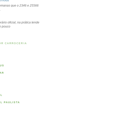
ymous
emanas que o 2346 e 25566
.
rário oficial, na prática tende
um pouco
OR CARROCERIA
US
AR
AL
AL PAULISTA