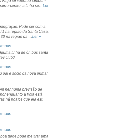
o Fagá foi liberado também
bairro-centro; a linha se…
Ler
integração. Pode ser com a
 71 na região da Santa Casa,
 30 na região da …
Ler »
ymous
lguma linha de ônibus santa
ckey club?
ymous
u pai e socio da nova primar
em nenhuma previsão de
por enquanto a frota está
Mas há boatos que ela est…
ymous
+
ymous
 boa tarde pode me tirar uma