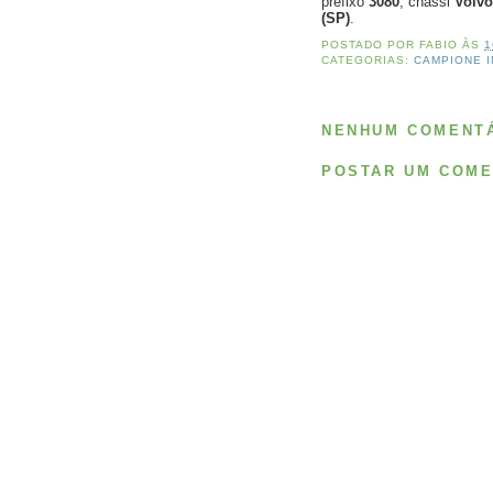
prefixo
3080
, chassi
Volvo
(SP)
.
POSTADO POR
FABIO
ÀS
1
CATEGORIAS:
CAMPIONE I
NENHUM COMENTÁ
POSTAR UM COME