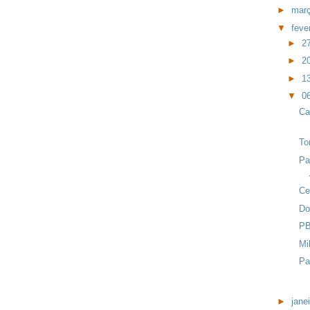
►
mar
▼
feve
►
2
►
2
►
1
▼
0
Ca
To
Pa
Ce
Do
PB
Mi
Pa
►
jane