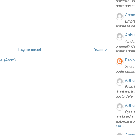
dúvida? Tip
baixados e
Anon
Empre
empresa de
Arthu
Ainda
original? C
Página inicial
Próximo
email arthu
Fabio
os (Atom)
Se fo
pode public
Arthu
Esse 
dianteiro f
gosto dele
Arthu
Opa a
ainda está 
autoriza a 
Ler »