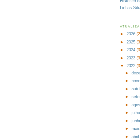
Histórico 
Linhas Sit
ATUALIZ
►
2026
(
►
2025
(
►
2024
(
►
2023
(
▼
2022
(
►
dez
►
nov
►
outu
►
set
►
ago
►
julh
►
jun
►
mai
►
abri