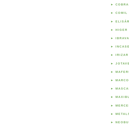
►
COBRA
►
COMIL
►
ELISÁ
►
HIGER
►
IBRAV
►
INCAS
►
IRIZAR
►
JOTAV
►
MAFER
►
MARCO
►
MASCA
►
MAXIB
►
MERCE
►
METAL
►
NEOBU