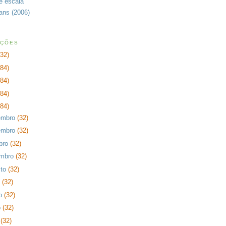
de escala
rans (2006)
AÇÕES
232)
384)
384)
384)
384)
embro
(32)
embro
(32)
bro
(32)
embro
(32)
sto
(32)
o
(32)
ho
(32)
o
(32)
l
(32)