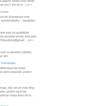
o alguns séries 20xx serão
sse ano? Vai vir m…
Ler »
ymous
sa de Araraquara uma
 oportunidades ...saudades.
r
 tem elas na qualidade
aso possível enviar elas pelo
rf1fanoficial@gmail.…
Ler »
r com os devidos créditos
ar sim
r Fernandes
Millennium brt motor
icou bem esquisito, porém
r
migo, não sei se esse blog
ativo, porém você me
publicar essas fotos do m…