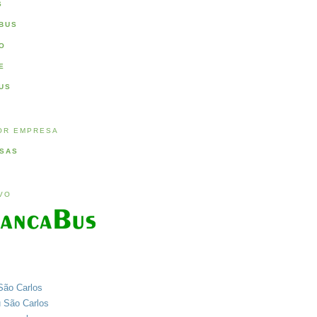
S
BUS
O
E
US
OR EMPRESA
SAS
IVO
São Carlos
u São Carlos