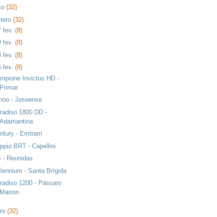
ço
(32)
reiro
(32)
7 fev.
(8)
0 fev.
(8)
3 fev.
(8)
6 fev.
(8)
mpione Invictus HD -
Primar
rino - Joseense
radiso 1800 DD -
Adamantina
ntury - Emtram
ppio BRT - Capellini
 - Reunidas
llennium - Santa Brígida
radiso 1200 - Pássaro
Marron
iro
(32)