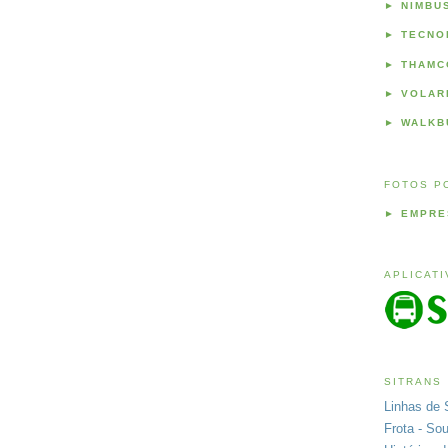
►
NIMBU
►
TECNO
►
THAMC
►
VOLAR
►
WALKB
FOTOS P
►
EMPRE
APLICAT
SITRANS
Linhas de 
Frota - So