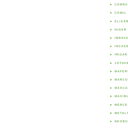
►
COBRA
►
COMIL
►
ELISÁ
►
HIGER
►
IBRAV
►
INCAS
►
IRIZAR
►
JOTAV
►
MAFER
►
MARCO
►
MASCA
►
MAXIB
►
MERCE
►
METAL
►
NEOBU