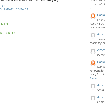
to foi tirada em agosto de 2021 em
Jaú (SP)
.
pontilhão d
no sentido 
1:28
»
LO
,
PARATY
,
ROMA R4
Fabio
Faça 
linha 43 ou
RIO:
com a linha
NTÁRIO
Anon
Tem a
felícia x jo
Anon
kk me
Fabio
Não t
renovação, 
completa. 
Ler »
Anon
5886
Anon
Fábio