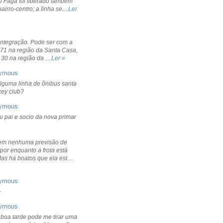
o Fagá foi liberado também
bairro-centro; a linha se…
Ler
integração. Pode ser com a
 71 na região da Santa Casa,
 30 na região da …
Ler »
ymous
lguma linha de ônibus santa
ckey club?
ymous
u pai e socio da nova primar
em nenhuma previsão de
por enquanto a frota está
Mas há boatos que ela est…
ymous
+
ymous
 boa tarde pode me tirar uma