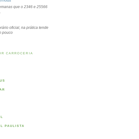
ymous
emanas que o 2346 e 25566
.
rário oficial, na prática tende
um pouco
OR CARROCERIA
US
AR
AL
AL PAULISTA