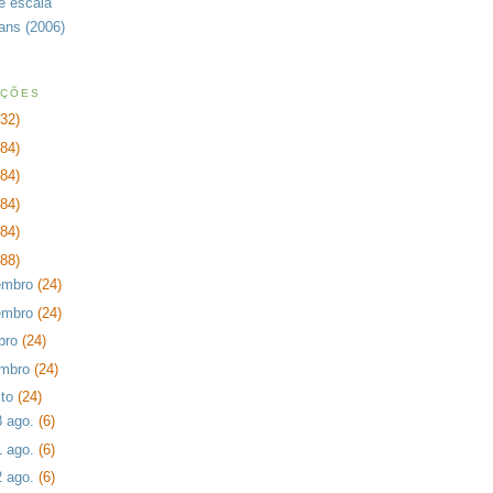
de escala
rans (2006)
AÇÕES
232)
384)
384)
384)
384)
288)
embro
(24)
embro
(24)
bro
(24)
embro
(24)
sto
(24)
8 ago.
(6)
1 ago.
(6)
2 ago.
(6)