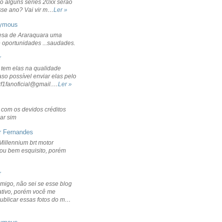
o alguns séries 20xx serão
sse ano? Vai vir m…
Ler »
ymous
sa de Araraquara uma
 oportunidades ...saudades.
r
 tem elas na qualidade
aso possível enviar elas pelo
rf1fanoficial@gmail.…
Ler »
r com os devidos créditos
ar sim
r Fernandes
Millennium brt motor
icou bem esquisito, porém
r
migo, não sei se esse blog
ativo, porém você me
publicar essas fotos do m…