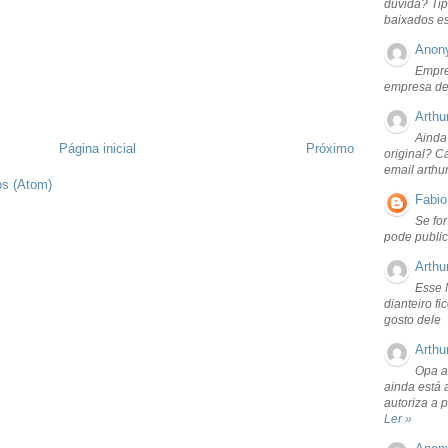
dúvida? Tip
baixados e
Anon
Empre
empresa de
Arthu
Ainda
Página inicial
Próximo
original? C
email arthu
os (Atom)
Fabio
Se fo
pode public
Arthu
Esse 
dianteiro f
gosto dele
Arthu
Opa a
ainda está 
autoriza a 
Ler »