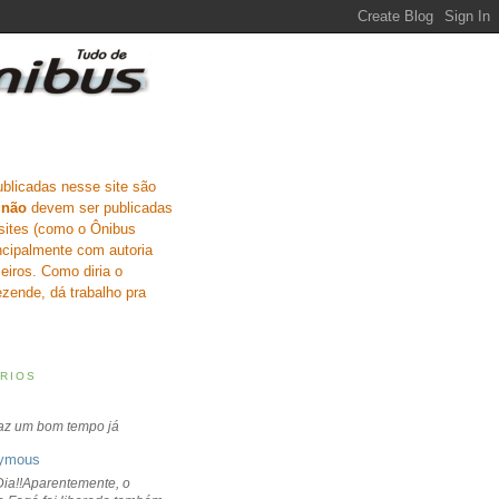
ublicadas nesse site são
e
não
devem ser publicadas
sites (como o Ônibus
incipalmente com autoria
eiros. Como diria o
zende, dá trabalho pra
RIOS
faz um bom tempo já
ymous
ia!!Aparentemente, o