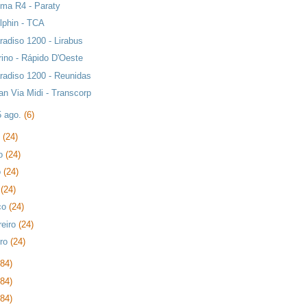
ma R4 - Paraty
lphin - TCA
radiso 1200 - Lirabus
rino - Rápido D'Oeste
radiso 1200 - Reunidas
an Via Midi - Transcorp
5 ago.
(6)
o
(24)
ho
(24)
o
(24)
l
(24)
ço
(24)
reiro
(24)
iro
(24)
384)
384)
384)