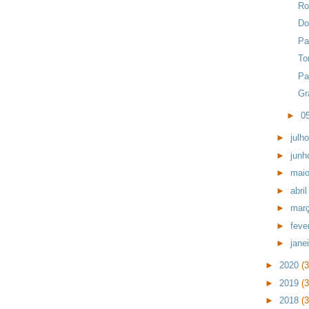
Ro
Do
Pa
To
Pa
Gr
►
0
►
julh
►
jun
►
mai
►
abri
►
mar
►
feve
►
jane
►
2020
(
►
2019
(
►
2018
(