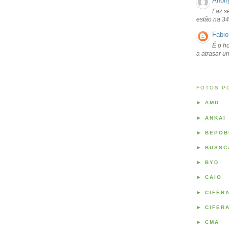
Anon
Faz s
estão na 34
Fabio
É o ho
a atrasar 
FOTOS P
►
AMD
►
ANKAI
►
BEPOB
►
BUSSC
►
BYD
►
CAIO
►
CIFER
►
CIFER
►
CMA