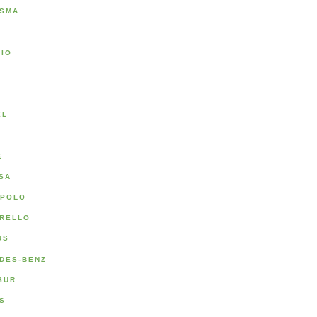
SMA
RIO
A
EL
E
SA
POLO
RELLO
US
DES-BENZ
SUR
S