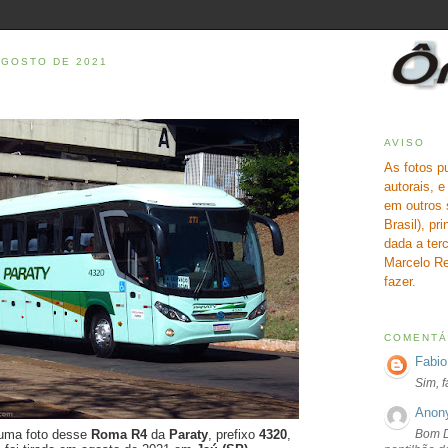
AGOSTO DE 2021
AVISO
As fotos p
autorais, 
em outros 
Brasil), pr
dada a terc
Marcelo Re
fazer.
COMENTÁ
Fabio
Sim, 
Anon
Bom D
uma foto desse
Roma R4
da
Paraty
, prefixo
4320
,