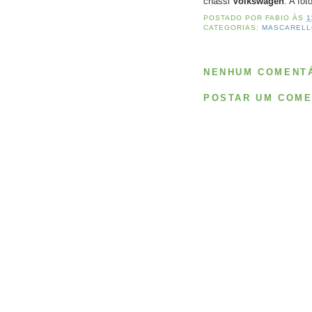
chassi
Volkswagen
. A fo
POSTADO POR
FABIO
ÀS
1
CATEGORIAS:
MASCAREL
NENHUM COMENTÁ
POSTAR UM COME