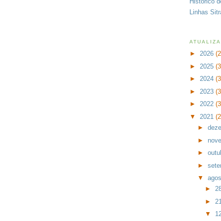
Histórico 
Linhas Sit
ATUALIZ
►
2026
(
►
2025
(
►
2024
(
►
2023
(
►
2022
(
▼
2021
(
►
dez
►
nov
►
outu
►
set
▼
ago
►
2
►
2
▼
1