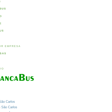
S
BUS
O
E
US
OR EMPRESA
SAS
IVO
São Carlos
u São Carlos