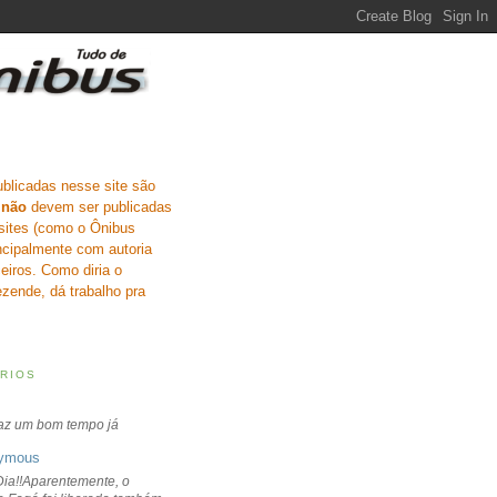
ublicadas nesse site são
e
não
devem ser publicadas
sites (como o Ônibus
incipalmente com autoria
eiros. Como diria o
zende, dá trabalho pra
RIOS
faz um bom tempo já
ymous
ia!!Aparentemente, o