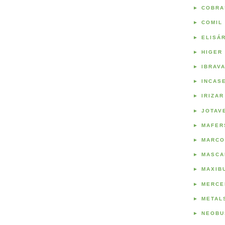
►
COBRA
►
COMIL
►
ELISÁ
►
HIGER
►
IBRAV
►
INCAS
►
IRIZAR
►
JOTAV
►
MAFER
►
MARCO
►
MASCA
►
MAXIB
►
MERCE
►
METAL
►
NEOBU