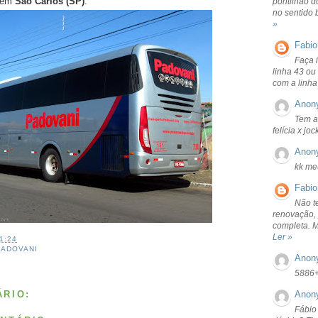
1 em
São Carlos (SP)
.
pontilhão d
no sentido 
»
Fabio
Faça 
linha 43 ou
com a linha
Anon
Tem a
felícia x jo
Anon
kk me
Fabio
Não t
renovação, 
completa. 
Ler »
1:24
PADOVANI
Anon
5886
RIO:
Anon
Fábio