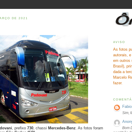
MARÇO DE 2021
AVISO
As fotos p
autorais, 
em outros 
Brasil), pr
dada a terc
Marcelo Re
fazer.
COMENTÁ
Fabio
Sim, 
Anon
Bom D
dovani
, prefixo
730
, chassi
Mercedes-Benz
. As fotos foram