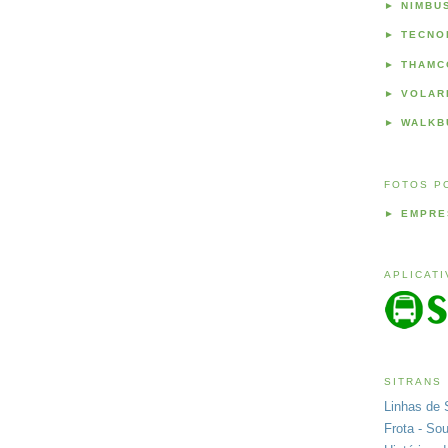
►
NIMBU
►
TECNO
►
THAMC
►
VOLAR
►
WALKB
FOTOS P
►
EMPRE
APLICAT
SITRANS
Linhas de 
Frota - So