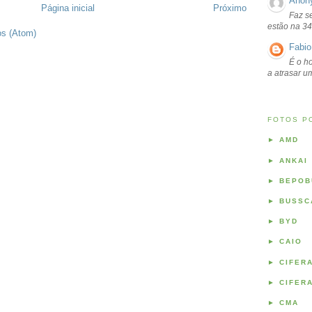
Anon
Página inicial
Próximo
Faz s
estão na 34
os (Atom)
Fabio
É o ho
a atrasar 
FOTOS P
►
AMD
►
ANKAI
►
BEPOB
►
BUSSC
►
BYD
►
CAIO
►
CIFER
►
CIFER
►
CMA