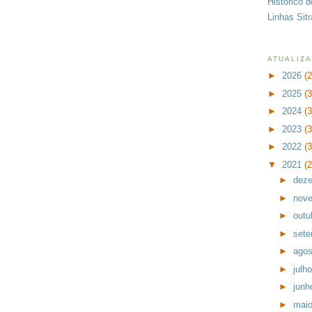
Histórico 
Linhas Sit
ATUALIZ
►
2026
(
►
2025
(
►
2024
(
►
2023
(
►
2022
(
▼
2021
(
►
dez
►
nov
►
outu
►
set
►
ago
►
julh
►
jun
►
mai