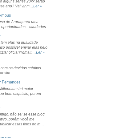
o alguns séries 20xx serão
sse ano? Vai vir m…
Ler »
ymous
sa de Araraquara uma
 oportunidades ...saudades.
r
 tem elas na qualidade
aso possível enviar elas pelo
rf1fanoficial@gmail.…
Ler »
r com os devidos créditos
ar sim
r Fernandes
Millennium brt motor
icou bem esquisito, porém
r
migo, não sei se esse blog
ativo, porém você me
publicar essas fotos do m…