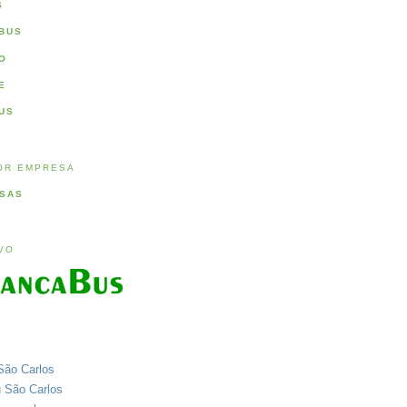
S
BUS
O
E
US
OR EMPRESA
SAS
IVO
São Carlos
u São Carlos