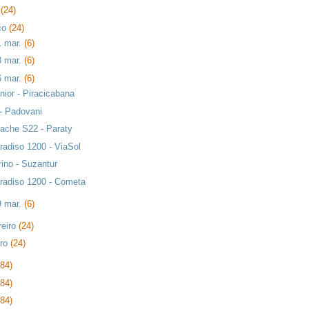
l
(24)
ço
(24)
1 mar.
(6)
3 mar.
(6)
6 mar.
(6)
nior - Piracicabana
 - Padovani
ache S22 - Paraty
radiso 1200 - ViaSol
rino - Suzantur
radiso 1200 - Cometa
9 mar.
(6)
reiro
(24)
iro
(24)
384)
384)
384)