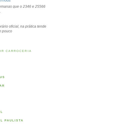
ymous
emanas que o 2346 e 25566
.
rário oficial, na prática tende
um pouco
OR CARROCERIA
US
AR
AL
AL PAULISTA