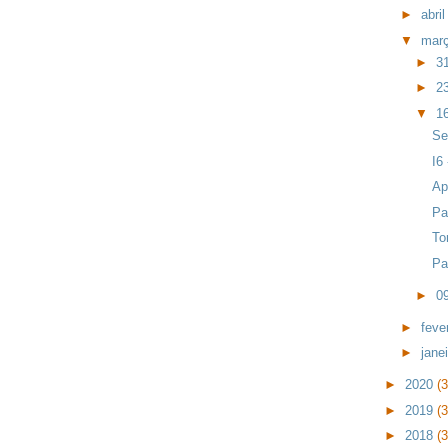
►
abri
▼
mar
►
3
►
2
▼
1
Se
I6
Ap
Pa
To
Pa
►
0
►
feve
►
jane
►
2020
(
►
2019
(
►
2018
(