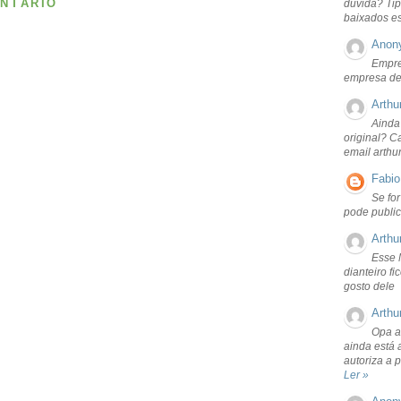
NTÁRIO
dúvida? Tip
baixados e
Anon
Empre
empresa de
Arthu
Ainda
original? C
email arthu
Fabio
Se fo
pode public
Arthu
Esse 
dianteiro f
gosto dele
Arthu
Opa a
ainda está 
autoriza a 
Ler »