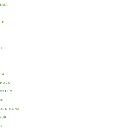
SMA
RIO
A
EL
E
SA
POLO
RELLO
US
DES-BENZ
SUR
S