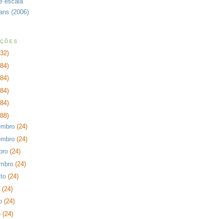
de escala
rans (2006)
AÇÕES
232)
384)
384)
384)
384)
288)
embro
(24)
embro
(24)
bro
(24)
embro
(24)
sto
(24)
o
(24)
ho
(24)
o
(24)