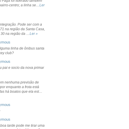
o Fagá foi liberado também
bairro-centro; a linha se…
Ler
integração. Pode ser com a
 71 na região da Santa Casa,
 30 na região da …
Ler »
ymous
lguma linha de ônibus santa
ckey club?
ymous
u pai e socio da nova primar
em nenhuma previsão de
por enquanto a frota está
Mas há boatos que ela est…
ymous
+
ymous
 boa tarde pode me tirar uma