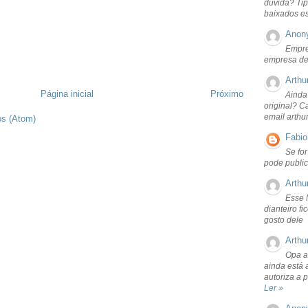
dúvida? Tip
baixados e
Anon
Empre
empresa de
Arthu
Página inicial
Próximo
Ainda
original? C
email arthu
os (Atom)
Fabio
Se fo
pode public
Arthu
Esse 
dianteiro f
gosto dele
Arthu
Opa a
ainda está 
autoriza a 
Ler »