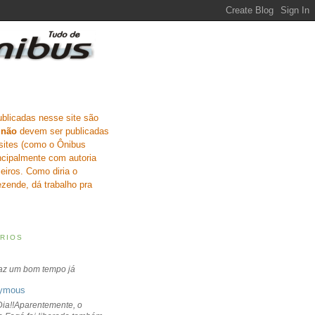
ublicadas nesse site são
e
não
devem ser publicadas
sites (como o Ônibus
incipalmente com autoria
eiros. Como diria o
zende, dá trabalho pra
RIOS
faz um bom tempo já
ymous
ia!!Aparentemente, o