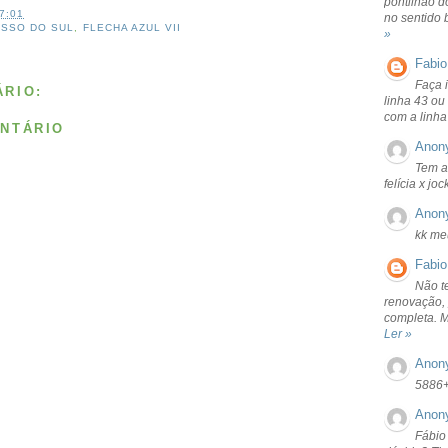
pontilhão d
7:01
no sentido 
SSO DO SUL
,
FLECHA AZUL VII
»
Fabio
Faça 
RIO:
linha 43 ou
com a linha
NTÁRIO
Anon
Tem a
felícia x jo
Anon
kk me
Fabio
Não t
renovação, 
completa. 
Ler »
Anon
5886
Anon
Fábio