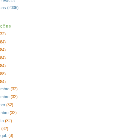
de escala
rans (2006)
AÇÕES
232)
384)
384)
384)
384)
288)
384)
embro
(32)
embro
(32)
bro
(32)
embro
(32)
sto
(32)
o
(32)
 jul.
(8)