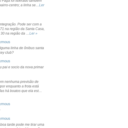
o Fagá foi liberado também
bairro-centro; a linha se…
Ler
integração. Pode ser com a
 71 na região da Santa Casa,
 30 na região da …
Ler »
ymous
lguma linha de ônibus santa
ckey club?
ymous
u pai e socio da nova primar
em nenhuma previsão de
por enquanto a frota está
Mas há boatos que ela est…
ymous
+
ymous
 boa tarde pode me tirar uma