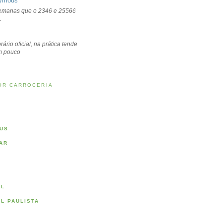
ymous
emanas que o 2346 e 25566
.
rário oficial, na prática tende
um pouco
OR CARROCERIA
US
AR
AL
AL PAULISTA