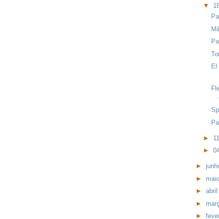
▼
18
Pa
Mi
Pa
To
El
Fl
Sp
Pa
►
11
►
04
►
jun
►
mai
►
abri
►
mar
►
feve