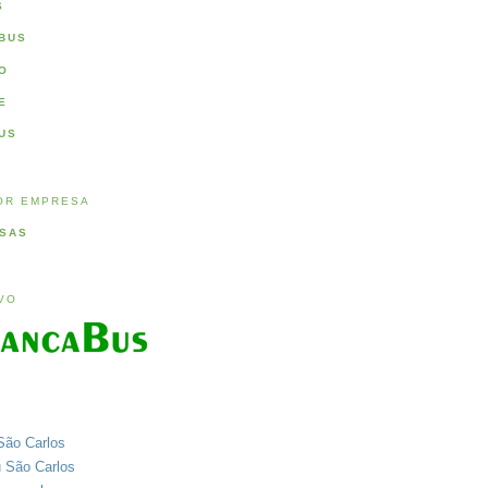
S
BUS
O
E
US
OR EMPRESA
SAS
IVO
São Carlos
u São Carlos