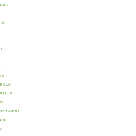
SMA
RIO
A
EL
E
SA
POLO
RELLO
US
DES-BENZ
SUR
S