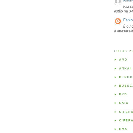
Anon
Faz s
estão na 34
Fabio
É o ho
a atrasar 
FOTOS P
►
AMD
►
ANKAI
►
BEPOB
►
BUSSC
►
BYD
►
CAIO
►
CIFER
►
CIFER
►
CMA