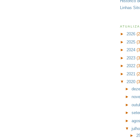
Histórico 
Linhas Sit
ATUALIZ
►
2026
(
►
2025
(
►
2024
(
►
2023
(
►
2022
(
►
2021
(
▼
2020
(
►
dez
►
nov
►
outu
►
set
►
ago
▼
julh
►
25