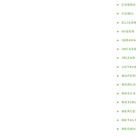
►
COBRA
►
COMIL
►
ELISÁ
►
HIGER
►
IBRAV
►
INCAS
►
IRIZAR
►
JOTAV
►
MAFER
►
MARCO
►
MASCA
►
MAXIB
►
MERCE
►
METAL
►
NEOBU