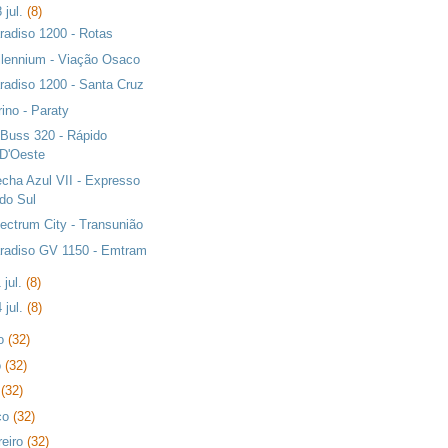
 jul.
(8)
radiso 1200 - Rotas
llennium - Viação Osaco
radiso 1200 - Santa Cruz
rino - Paraty
 Buss 320 - Rápido
D'Oeste
echa Azul VII - Expresso
do Sul
ectrum City - Transunião
radiso GV 1150 - Emtram
 jul.
(8)
 jul.
(8)
ho
(32)
o
(32)
l
(32)
ço
(32)
reiro
(32)