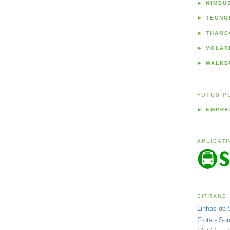
►
NIMBU
►
TECNO
►
THAMC
►
VOLAR
►
WALKB
FOTOS P
►
EMPRE
APLICAT
SITRANS
Linhas de 
Frota - So