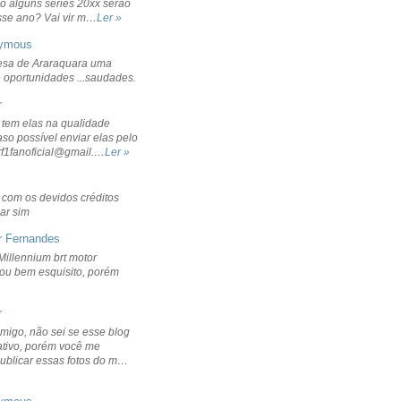
o alguns séries 20xx serão
sse ano? Vai vir m…
Ler »
ymous
sa de Araraquara uma
 oportunidades ...saudades.
r
 tem elas na qualidade
aso possível enviar elas pelo
rf1fanoficial@gmail.…
Ler »
r com os devidos créditos
ar sim
r Fernandes
Millennium brt motor
icou bem esquisito, porém
r
migo, não sei se esse blog
ativo, porém você me
publicar essas fotos do m…