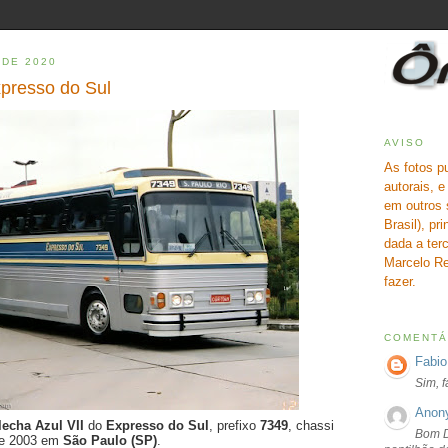
 DE 2020
xpresso do Sul
AVISO
As fotos p
autorais, 
em outros 
Brasil), pr
dada a terc
Marcelo Re
fazer.
COMENTÁ
Fabio
Sim, 
Anon
lecha Azul VII
do
Expresso do Sul
, prefixo
7349
, chassi
Bom D
 de 2003 em
São Paulo (SP)
.