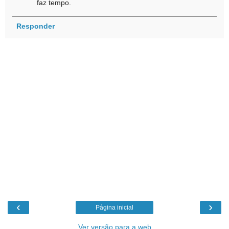
faz tempo.
Responder
‹
›
Página inicial
Ver versão para a web