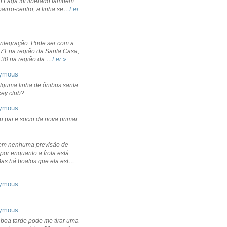
o Fagá foi liberado também
bairro-centro; a linha se…
Ler
integração. Pode ser com a
 71 na região da Santa Casa,
 30 na região da …
Ler »
ymous
lguma linha de ônibus santa
ckey club?
ymous
u pai e socio da nova primar
em nenhuma previsão de
por enquanto a frota está
Mas há boatos que ela est…
ymous
+
ymous
 boa tarde pode me tirar uma