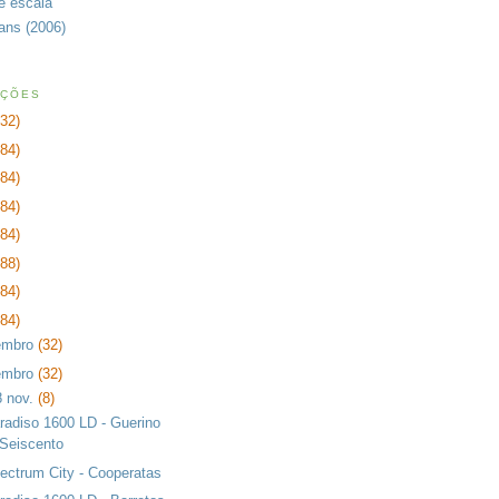
de escala
rans (2006)
AÇÕES
232)
384)
384)
384)
384)
288)
384)
384)
embro
(32)
embro
(32)
8 nov.
(8)
radiso 1600 LD - Guerino
Seiscento
ectrum City - Cooperatas