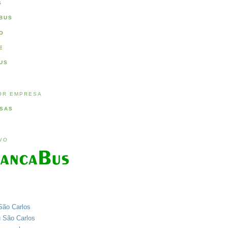
S
BUS
O
E
US
OR EMPRESA
SAS
IVO
São Carlos
u São Carlos