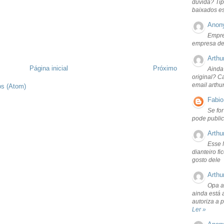
dúvida? Tip
baixados e
Anon
Empre
empresa de
Arthu
Página inicial
Próximo
Ainda
original? C
email arthu
os (Atom)
Fabio
Se fo
pode public
Arthu
Esse 
dianteiro f
gosto dele
Arthu
Opa a
ainda está 
autoriza a 
Ler »