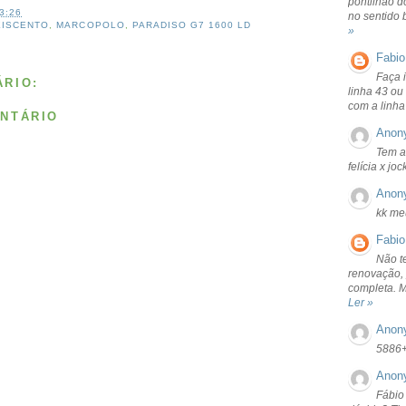
pontilhão d
3:26
no sentido 
EISCENTO
,
MARCOPOLO
,
PARADISO G7 1600 LD
»
Fabio
Faça 
RIO:
linha 43 ou
com a linha
NTÁRIO
Anon
Tem a
felícia x jo
Anon
kk me
Fabio
Não t
renovação, 
completa. 
Ler »
Anon
5886
Anon
Fábio