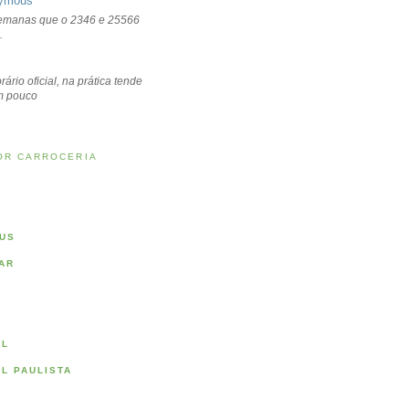
ymous
emanas que o 2346 e 25566
.
rário oficial, na prática tende
um pouco
OR CARROCERIA
US
AR
AL
AL PAULISTA