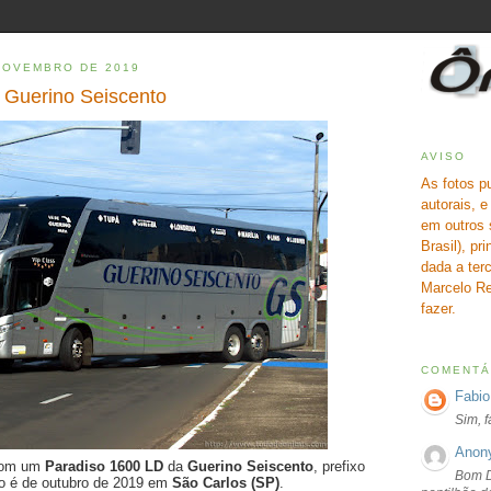
 NOVEMBRO DE 2019
 Guerino Seiscento
AVISO
As fotos p
autorais, 
em outros 
Brasil), pr
dada a terc
Marcelo Re
fazer.
COMENTÁ
Fabio
Sim, 
Anon
 com um
Paradiso 1600 LD
da
Guerino Seiscento
, prefixo
Bom D
oto é de outubro de 2019 em
São Carlos (SP)
.