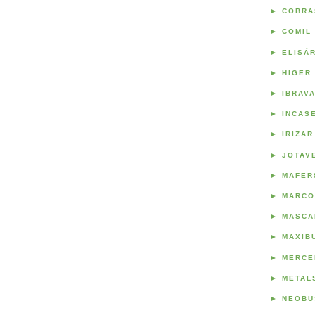
►
COBRA
►
COMIL
►
ELISÁ
►
HIGER
►
IBRAV
►
INCAS
►
IRIZAR
►
JOTAV
►
MAFER
►
MARCO
►
MASCA
►
MAXIB
►
MERCE
►
METAL
►
NEOBU