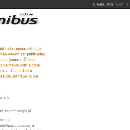
ublicadas nesse site são
e
não
devem ser publicadas
sites (como o Ônibus
incipalmente com autoria
eiros. Como diria o
zende, dá trabalho pra
RIOS
faz um bom tempo já
ymous
ia!!Aparentemente, o