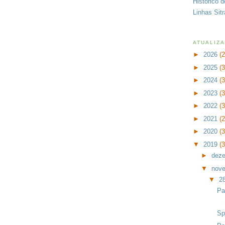
Histórico 
Linhas Sit
ATUALIZ
►
2026
(
►
2025
(
►
2024
(
►
2023
(
►
2022
(
►
2021
(
►
2020
(
▼
2019
(
►
dez
▼
nov
▼
2
Pa
Sp