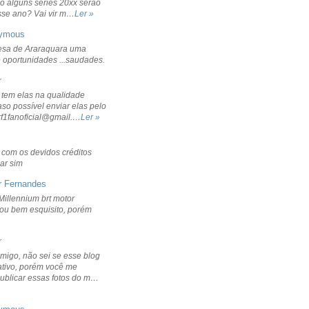
o alguns séries 20xx serão
sse ano? Vai vir m…
Ler »
ymous
sa de Araraquara uma
 oportunidades ...saudades.
r
 tem elas na qualidade
aso possível enviar elas pelo
rf1fanoficial@gmail.…
Ler »
r com os devidos créditos
ar sim
r Fernandes
Millennium brt motor
icou bem esquisito, porém
r
migo, não sei se esse blog
ativo, porém você me
publicar essas fotos do m…