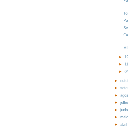
Pa
To
Pa
Sv
Ca
Mi
►
1
►
1
►
0
►
outu
►
set
►
ago
►
julh
►
jun
►
mai
►
abri