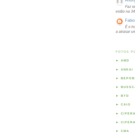
Anon
Faz s
estão na 34
Fabio
É o ho
a atrasar 
FOTOS P
►
AMD
►
ANKAI
►
BEPOB
►
BUSSC
►
BYD
►
CAIO
►
CIFER
►
CIFER
►
CMA