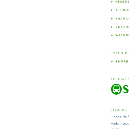
►
NIMBU
►
TECNO
►
THAMC
►
VOLAR
►
WALKB
FOTOS P
►
EMPRE
APLICAT
SITRANS
Linhas de 
Frota - So