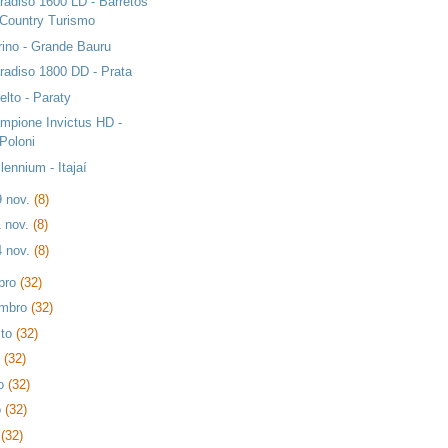
radiso 1600 LD - Barretos
Country Turismo
rino - Grande Bauru
radiso 1800 DD - Prata
elto - Paraty
mpione Invictus HD -
Poloni
llennium - Itajaí
9 nov.
(8)
1 nov.
(8)
4 nov.
(8)
bro
(32)
embro
(32)
sto
(32)
o
(32)
ho
(32)
o
(32)
l
(32)