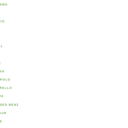
SMA
RIO
A
EL
E
SA
POLO
RELLO
US
DES-BENZ
SUR
S