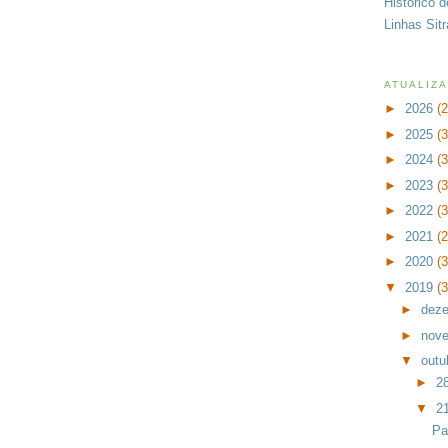
Histórico 
Linhas Sit
ATUALIZ
►
2026
(
►
2025
(
►
2024
(
►
2023
(
►
2022
(
►
2021
(
►
2020
(
▼
2019
(
►
dez
►
nov
▼
outu
►
2
▼
2
Pa