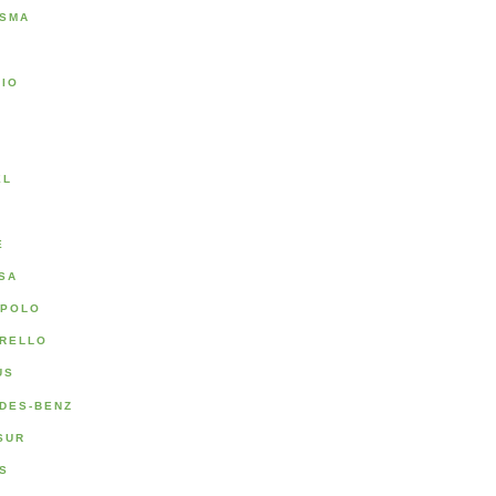
SMA
RIO
A
EL
E
SA
POLO
RELLO
US
DES-BENZ
SUR
S