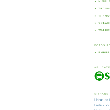
►
NIMBU
►
TECNO
►
THAMC
►
VOLAR
►
WALKB
FOTOS P
►
EMPRE
APLICAT
SITRANS
Linhas de 
Frota - So