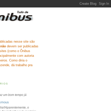
ublicadas nesse site são
e
não
devem ser publicadas
sites (como o Ônibus
incipalmente com autoria
eiros. Como diria o
zende, dá trabalho pra
RIOS
faz um bom tempo já
ymous
ia!!Aparentemente, o