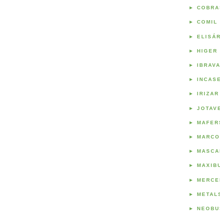
►
COBRA
►
COMIL
►
ELISÁ
►
HIGER
►
IBRAV
►
INCAS
►
IRIZAR
►
JOTAV
►
MAFER
►
MARCO
►
MASCA
►
MAXIB
►
MERCE
►
METAL
►
NEOBU