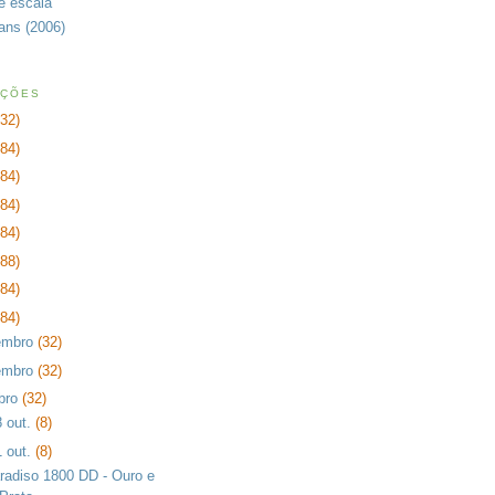
de escala
rans (2006)
AÇÕES
232)
384)
384)
384)
384)
288)
384)
384)
embro
(32)
embro
(32)
bro
(32)
8 out.
(8)
1 out.
(8)
radiso 1800 DD - Ouro e