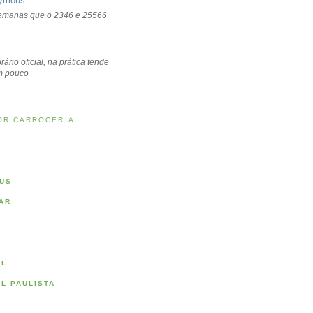
ymous
emanas que o 2346 e 25566
.
rário oficial, na prática tende
um pouco
OR CARROCERIA
US
AR
AL
AL PAULISTA