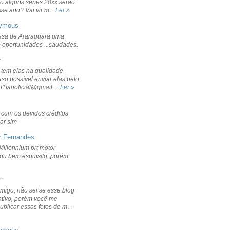
o alguns séries 20xx serão
sse ano? Vai vir m…
Ler »
ymous
sa de Araraquara uma
 oportunidades ...saudades.
r
 tem elas na qualidade
aso possível enviar elas pelo
rf1fanoficial@gmail.…
Ler »
r com os devidos créditos
ar sim
r Fernandes
Millennium brt motor
icou bem esquisito, porém
r
migo, não sei se esse blog
ativo, porém você me
publicar essas fotos do m…