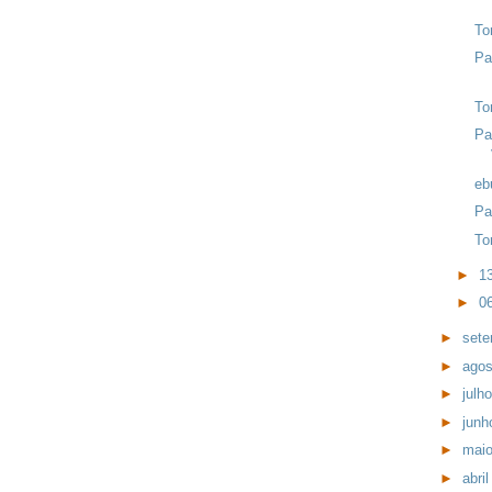
To
Pa
To
Pa
eb
Pa
To
►
1
►
0
►
set
►
ago
►
julh
►
jun
►
mai
►
abri