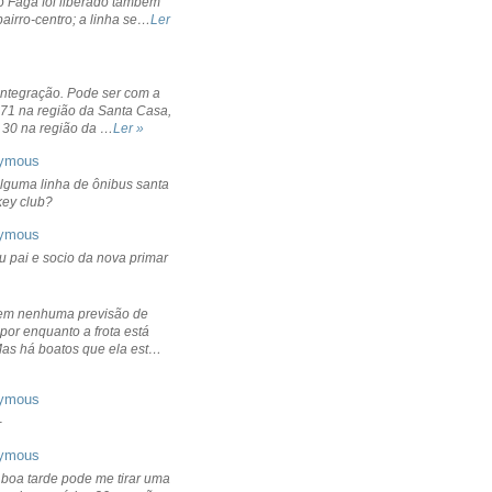
o Fagá foi liberado também
bairro-centro; a linha se…
Ler
integração. Pode ser com a
 71 na região da Santa Casa,
 30 na região da …
Ler »
ymous
lguma linha de ônibus santa
ckey club?
ymous
u pai e socio da nova primar
em nenhuma previsão de
por enquanto a frota está
Mas há boatos que ela est…
ymous
+
ymous
 boa tarde pode me tirar uma