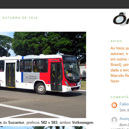
E OUTUBRO DE 2019
AVISO
As fotos p
autorais, 
em outros 
Brasil), pr
dada a terc
Marcelo Re
fazer.
COMENTÁ
Fabio
Sim, 
Anon
os
da
Suzantur
, prefixos
582
e
583
, ambos
Volkswagen
.
Bom D