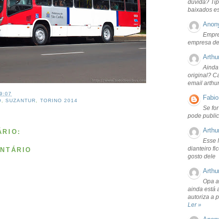
dúvida? Tip
baixados e
Anon
Empre
empresa de
Arthu
Ainda
original? C
email arthu
9:07
Fabio
O
,
SUZANTUR
,
TORINO 2014
Se fo
pode public
Arthu
RIO:
Esse 
dianteiro f
NTÁRIO
gosto dele
Arthu
Opa a
ainda está 
autoriza a 
Ler »