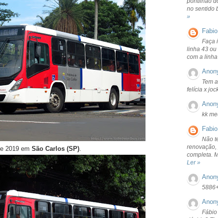
pontilhão d
no sentido 
»
Fabio
Faça 
linha 43 ou
com a linha
Anon
Tem a
felícia x jo
Anon
kk me
Fabio
Não t
renovação, 
 de 2019 em
São Carlos (SP)
.
completa. 
Ler »
Anon
5886
Anon
Fábio