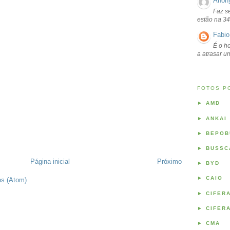
Anon
Faz s
estão na 34
Fabio
É o ho
a atrasar 
FOTOS P
►
AMD
►
ANKAI
►
BEPOB
►
BUSSC
Página inicial
Próximo
►
BYD
►
CAIO
os (Atom)
►
CIFER
►
CIFER
►
CMA