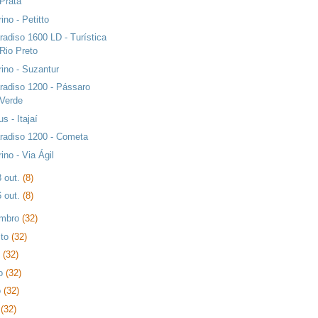
Prata
rino - Petitto
radiso 1600 LD - Turística
Rio Preto
rino - Suzantur
radiso 1200 - Pássaro
Verde
us - Itajaí
radiso 1200 - Cometa
rino - Via Ágil
3 out.
(8)
6 out.
(8)
embro
(32)
sto
(32)
o
(32)
ho
(32)
o
(32)
l
(32)