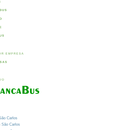
S
BUS
O
E
US
OR EMPRESA
SAS
IVO
São Carlos
u São Carlos