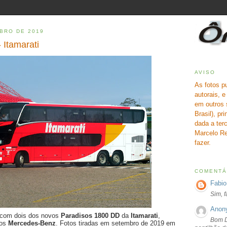
BRO DE 2019
 Itamarati
AVISO
As fotos p
autorais, 
em outros 
Brasil), pr
dada a terc
Marcelo Re
fazer.
COMENTÁ
Fabio
Sim, 
Anon
 com dois dos novos
Paradisos 1800 DD
da
Itamarati
,
Bom D
bos
Mercedes-Benz
. Fotos tiradas em setembro de 2019 em