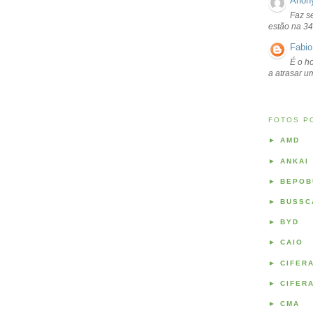
Anon
Faz s
estão na 34
Fabio
É o ho
a atrasar 
FOTOS P
►
AMD
►
ANKAI
►
BEPOB
►
BUSSC
►
BYD
►
CAIO
►
CIFER
►
CIFER
►
CMA