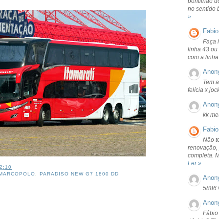
pontilhão d
no sentido 
»
Fabio
Faça 
linha 43 ou
com a linha
Anon
Tem a
felícia x jo
Anon
kk me
Fabio
Não t
renovação, 
completa. 
Ler »
2:10
MARCOPOLO
,
PARADISO NEW G7 1800 DD
Anon
5886
Anon
Fábio