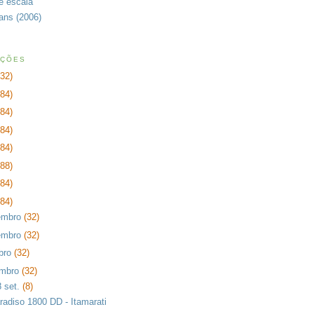
de escala
rans (2006)
AÇÕES
232)
384)
384)
384)
384)
288)
384)
384)
embro
(32)
embro
(32)
bro
(32)
embro
(32)
8 set.
(8)
radiso 1800 DD - Itamarati