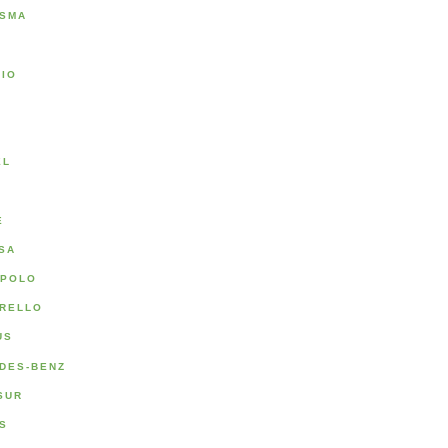
SMA
RIO
A
EL
E
SA
POLO
RELLO
US
DES-BENZ
SUR
S