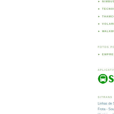
►
NIMBU
►
TECNO
►
THAMC
►
VOLAR
►
WALKB
FOTOS P
►
EMPRE
APLICAT
SITRANS
Linhas de 
Frota - So