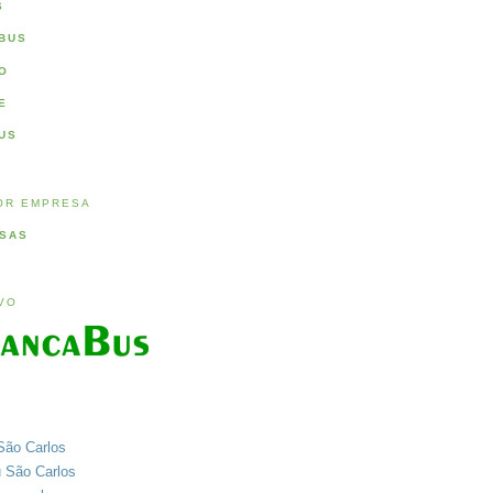
S
BUS
O
E
US
OR EMPRESA
SAS
IVO
São Carlos
u São Carlos