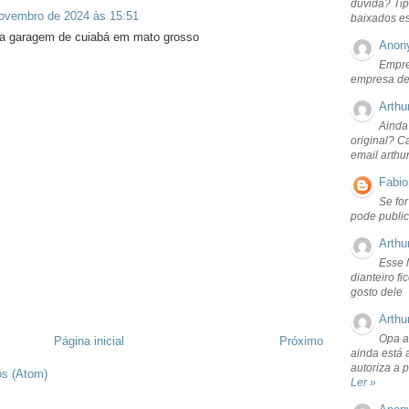
dúvida? Tip
ovembro de 2024 às 15:51
baixados e
na garagem de cuiabá em mato grosso
Anon
Empre
empresa de
Arthu
Ainda
original? C
email arthu
Fabio
Se fo
pode public
Arthu
Esse 
dianteiro f
gosto dele
Arthu
Opa a
Página inicial
Próximo
ainda está 
autoriza a 
os (Atom)
Ler »