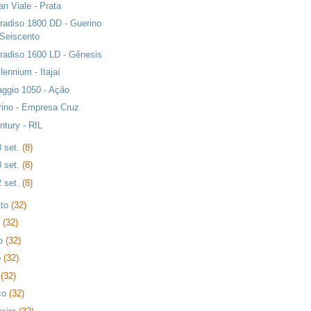
an Viale - Prata
radiso 1800 DD - Guerino
Seiscento
radiso 1600 LD - Gênesis
llennium - Itajaí
aggio 1050 - Ação
rino - Empresa Cruz
ntury - RIL
8 set.
(8)
0 set.
(8)
2 set.
(8)
sto
(32)
o
(32)
ho
(32)
o
(32)
l
(32)
ço
(32)