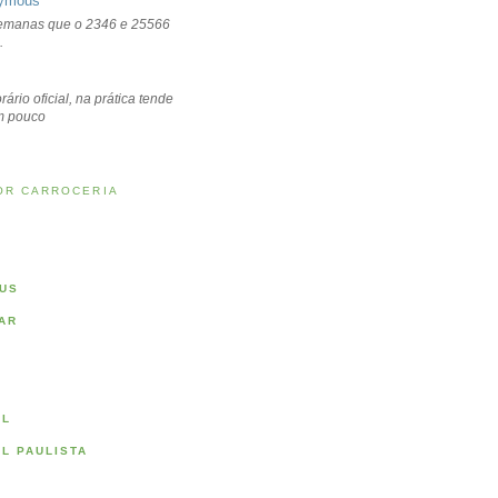
ymous
emanas que o 2346 e 25566
.
rário oficial, na prática tende
um pouco
OR CARROCERIA
US
AR
AL
AL PAULISTA