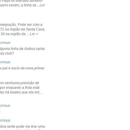
o Fagá foi liberado também
bairro-centro; a linha se…
Ler
integração. Pode ser com a
 71 na região da Santa Casa,
 30 na região da …
Ler »
ymous
lguma linha de ônibus santa
ckey club?
ymous
u pai e socio da nova primar
em nenhuma previsão de
por enquanto a frota está
Mas há boatos que ela est…
ymous
+
ymous
 boa tarde pode me tirar uma