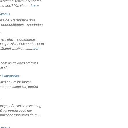
o alguns séries 20xx serão
sse ano? Vai vir m…
Ler »
ymous
sa de Araraquara uma
 oportunidades ...saudades.
r
 tem elas na qualidade
aso possível enviar elas pelo
rf1fanoficial@gmail.…
Ler »
r com os devidos créditos
ar sim
r Fernandes
Millennium brt motor
icou bem esquisito, porém
r
migo, não sei se esse blog
ativo, porém você me
publicar essas fotos do m…