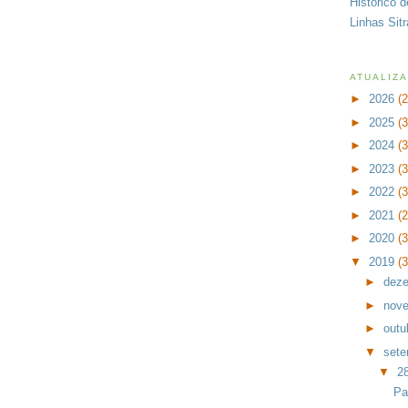
Histórico 
Linhas Sit
ATUALIZ
►
2026
(
►
2025
(
►
2024
(
►
2023
(
►
2022
(
►
2021
(
►
2020
(
▼
2019
(
►
dez
►
nov
►
outu
▼
set
▼
2
Pa