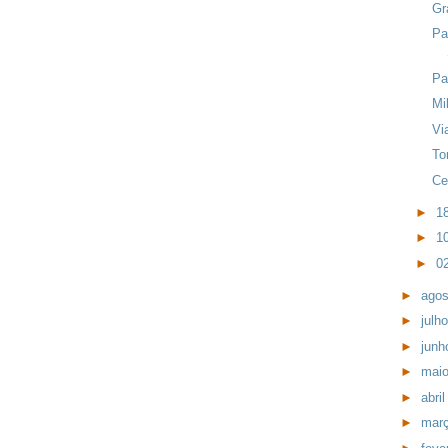
Gr
Pa
Pa
Mi
Vi
To
Ce
►
1
►
1
►
0
►
ago
►
julh
►
jun
►
mai
►
abri
►
mar