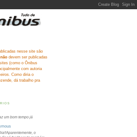
ublicadas nesse site são
e
não
devem ser publicadas
sites (como o Ônibus
incipalmente com autoria
eiros. Como diria o
zende, dá trabalho pra
RIOS
faz um bom tempo já
ymous
ia!!Aparentemente, o