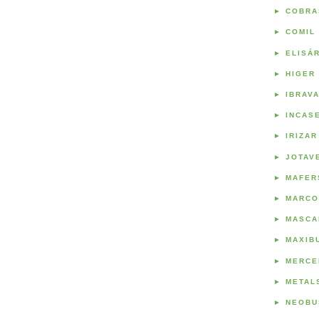
►
COBRA
►
COMIL
►
ELISÁ
►
HIGER
►
IBRAV
►
INCAS
►
IRIZAR
►
JOTAV
►
MAFER
►
MARCO
►
MASCA
►
MAXIB
►
MERCE
►
METAL
►
NEOBU