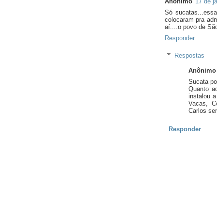
Anônimo
17 de j
Só sucatas...ess
colocaram pra adm
aí....o povo de S
Responder
Respostas
Anônimo
Sucata po
Quanto a
instalou 
Vacas, C
Carlos se
Responder