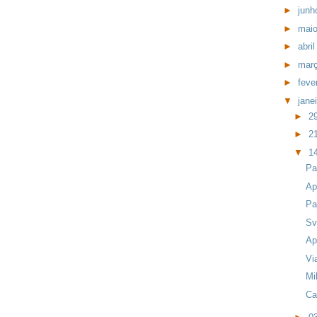
►
jun
►
mai
►
abri
►
mar
►
feve
▼
jane
►
2
►
2
▼
1
Pa
Ap
Pa
Sv
Ap
Vi
Mi
Ca