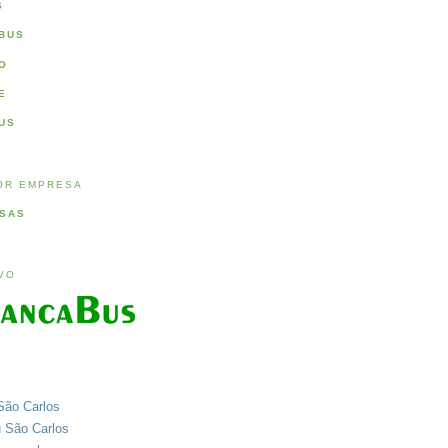
S
BUS
O
E
US
OR EMPRESA
SAS
IVO
São Carlos
u São Carlos