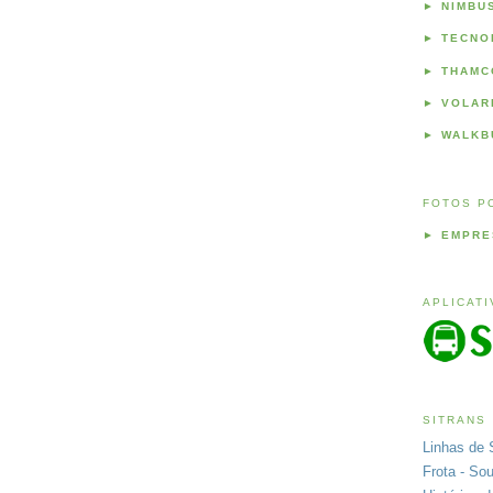
►
NIMBU
►
TECNO
►
THAMC
►
VOLAR
►
WALKB
FOTOS P
►
EMPRE
APLICAT
SITRANS
Linhas de 
Frota - So