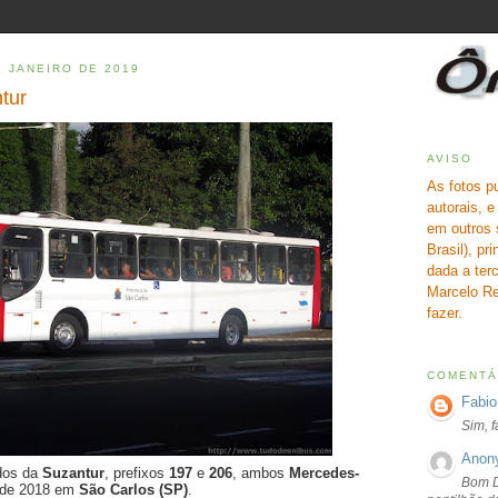
E JANEIRO DE 2019
tur
AVISO
As fotos p
autorais, 
em outros 
Brasil), pr
dada a terc
Marcelo Re
fazer.
COMENTÁ
Fabio
Sim, 
Anon
ados da
Suzantur
, prefixos
197
e
206
, ambos
Mercedes-
Bom D
 de 2018 em
São Carlos (SP)
.