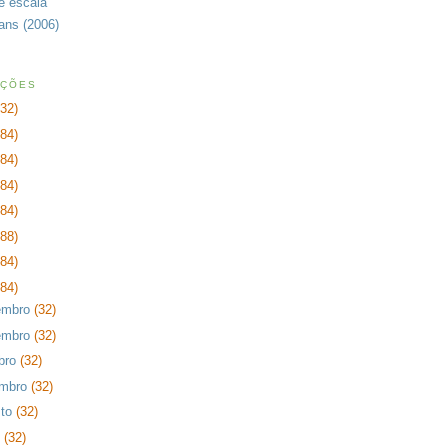
de escala
rans (2006)
AÇÕES
232)
384)
384)
384)
384)
288)
384)
384)
embro
(32)
embro
(32)
bro
(32)
embro
(32)
sto
(32)
o
(32)