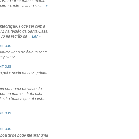
o Fagá foi liberado também
bairro-centro; a linha se…
Ler
integração. Pode ser com a
 71 na região da Santa Casa,
 30 na região da …
Ler »
ymous
lguma linha de ônibus santa
ckey club?
ymous
u pai e socio da nova primar
em nenhuma previsão de
por enquanto a frota está
Mas há boatos que ela est…
ymous
+
ymous
 boa tarde pode me tirar uma