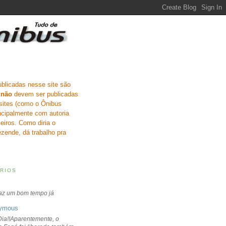
ublicadas nesse site são
e
não
devem ser publicadas
sites (como o Ônibus
incipalmente com autoria
eiros. Como diria o
zende, dá trabalho pra
RIOS
faz um bom tempo já
ymous
ia!!Aparentemente, o