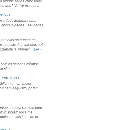
o alguns séries 20xx serão
sse ano? Vai vir m…
Ler »
ymous
sa de Araraquara uma
 oportunidades ...saudades.
r
 tem elas na qualidade
aso possível enviar elas pelo
rf1fanoficial@gmail.…
Ler »
r com os devidos créditos
ar sim
r Fernandes
Millennium brt motor
icou bem esquisito, porém
r
migo, não sei se esse blog
ativo, porém você me
publicar essas fotos do m…