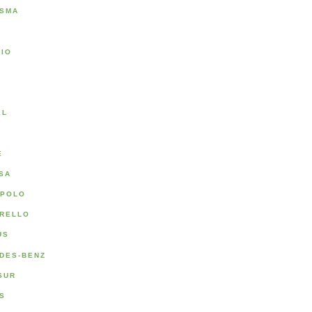
SMA
RIO
A
EL
E
SA
POLO
RELLO
US
DES-BENZ
SUR
S