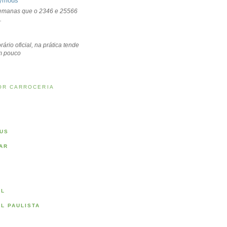
ymous
emanas que o 2346 e 25566
.
rário oficial, na prática tende
um pouco
OR CARROCERIA
US
AR
AL
AL PAULISTA