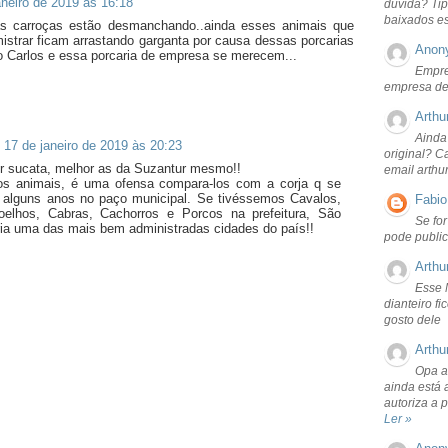
aneiro de 2019 às 16:18
dúvida? Tip
baixados e
as carroças estão desmanchando..ainda esses animais que
istrar ficam arrastando garganta por causa dessas porcarias
Anon
ão Carlos e essa porcaria de empresa se merecem...
Empre
empresa de
Arthu
Ainda
17 de janeiro de 2019 às 20:23
original? C
r sucata, melhor as da Suzantur mesmo!!
email arthu
os animais, é uma ofensa compara-los com a corja q se
a alguns anos no paço municipal. Se tivéssemos Cavalos,
Fabio
oelhos, Cabras, Cachorros e Porcos na prefeitura, São
Se fo
ria uma das mais bem administradas cidades do país!!
pode public
Arthu
Esse 
dianteiro f
gosto dele
Arthu
Opa a
ainda está 
autoriza a 
Ler »