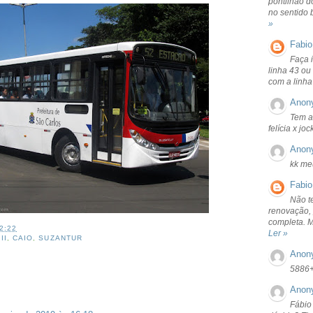
pontilhão d
no sentido 
»
Fabio
Faça 
linha 43 ou
com a linha
Anon
Tem a
felícia x jo
Anon
kk me
Fabio
Não t
renovação, 
completa. 
2:22
Ler »
II
,
CAIO
,
SUZANTUR
Anon
5886
Anon
Fábio