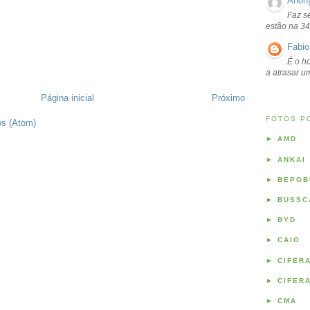
Anon
Faz s
estão na 34
Fabio
É o ho
a atrasar 
Página inicial
Próximo
FOTOS P
os (Atom)
►
AMD
►
ANKAI
►
BEPOB
►
BUSSC
►
BYD
►
CAIO
►
CIFER
►
CIFER
►
CMA