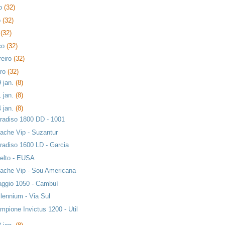
ho
(32)
o
(32)
l
(32)
ço
(32)
reiro
(32)
iro
(32)
9 jan.
(8)
1 jan.
(8)
4 jan.
(8)
radiso 1800 DD - 1001
ache Vip - Suzantur
radiso 1600 LD - Garcia
elto - EUSA
ache Vip - Sou Americana
aggio 1050 - Cambuí
llennium - Via Sul
mpione Invictus 1200 - Util