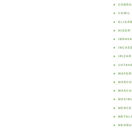
►
COBRA
►
COMIL
►
ELISÁ
►
HIGER
►
IBRAV
►
INCAS
►
IRIZAR
►
JOTAV
►
MAFER
►
MARCO
►
MASCA
►
MAXIB
►
MERCE
►
METAL
►
NEOBU