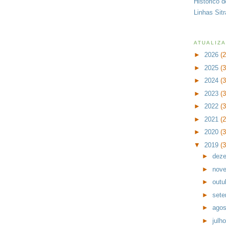
Histórico 
Linhas Sit
ATUALIZ
►
2026
(
►
2025
(
►
2024
(
►
2023
(
►
2022
(
►
2021
(
►
2020
(
▼
2019
(
►
dez
►
nov
►
outu
►
set
►
ago
►
julh