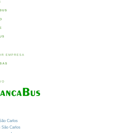
S
BUS
O
E
US
OR EMPRESA
SAS
IVO
São Carlos
u São Carlos