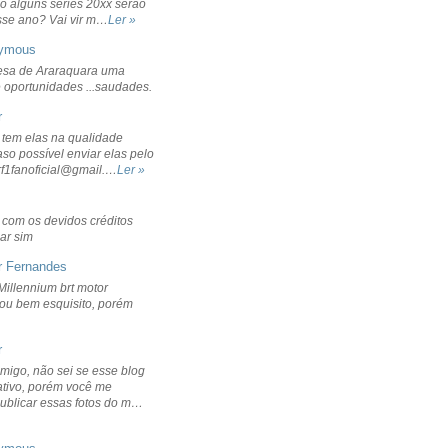
o alguns séries 20xx serão
sse ano? Vai vir m…
Ler »
ymous
sa de Araraquara uma
 oportunidades ...saudades.
r
 tem elas na qualidade
aso possível enviar elas pelo
rf1fanoficial@gmail.…
Ler »
r com os devidos créditos
ar sim
r Fernandes
Millennium brt motor
icou bem esquisito, porém
r
migo, não sei se esse blog
ativo, porém você me
publicar essas fotos do m…