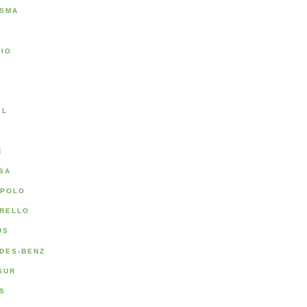
SMA
RIO
A
EL
E
SA
POLO
RELLO
US
DES-BENZ
SUR
S