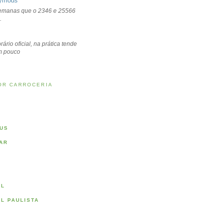
ymous
emanas que o 2346 e 25566
.
rário oficial, na prática tende
um pouco
OR CARROCERIA
US
AR
AL
AL PAULISTA