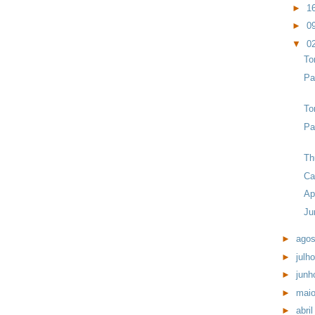
►
1
►
0
▼
0
To
Pa
To
Pa
Th
Ca
Ap
Ju
►
ago
►
julh
►
jun
►
mai
►
abri