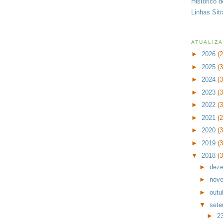
Histórico 
Linhas Sit
ATUALIZ
►
2026
(
►
2025
(
►
2024
(
►
2023
(
►
2022
(
►
2021
(
►
2020
(
►
2019
(
▼
2018
(
►
dez
►
nov
►
outu
▼
set
►
2