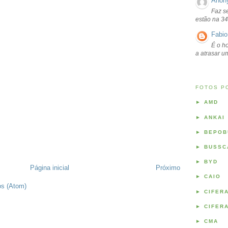
Anon
Faz s
estão na 34
Fabio
É o ho
a atrasar 
FOTOS P
►
AMD
►
ANKAI
►
BEPOB
►
BUSSC
►
BYD
Página inicial
Próximo
►
CAIO
os (Atom)
►
CIFER
►
CIFER
►
CMA