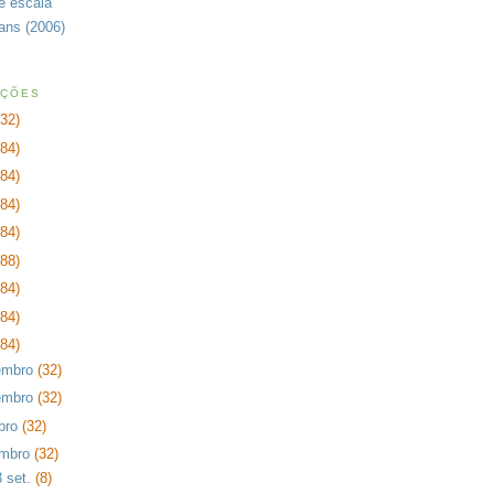
de escala
rans (2006)
AÇÕES
232)
384)
384)
384)
384)
288)
384)
384)
384)
embro
(32)
embro
(32)
bro
(32)
embro
(32)
3 set.
(8)