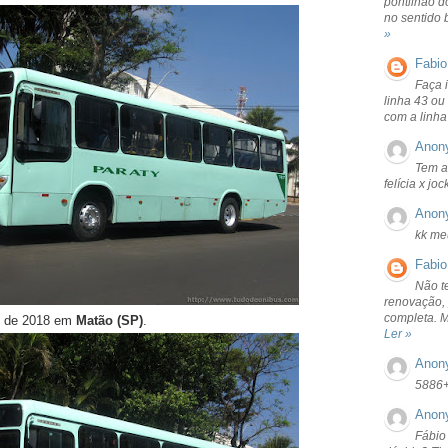
pontilhão d
no sentido 
»
Fabio
Faça 
linha 43 ou
com a linha
Anon
Tem a
felícia x jo
Anon
kk me
Fabio
Não t
renovação, 
completa. 
o de 2018 em
Matão (SP)
.
Ler »
Anon
5886
Anon
Fábio