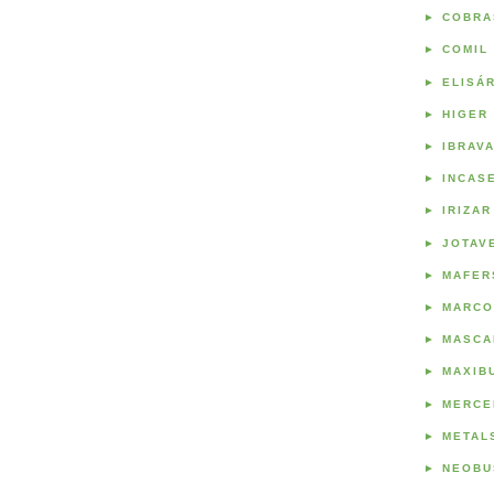
►
COBRA
►
COMIL
►
ELISÁ
►
HIGER
►
IBRAV
►
INCAS
►
IRIZAR
►
JOTAV
►
MAFER
►
MARCO
►
MASCA
►
MAXIB
►
MERCE
►
METAL
►
NEOBU