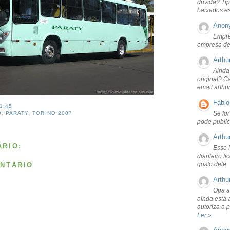
dúvida? Tip
baixados e
Anon
Empre
empresa de
Arthu
Ainda
original? C
email arthu
Fabio
1:45
Se fo
O
,
PARATY
,
TORINO 2007
pode public
Arthu
RIO:
Esse 
dianteiro f
gosto dele
NTÁRIO
Arthu
Opa a
ainda está 
autoriza a 
Ler »