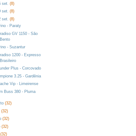
6 set.
(8)
9 set.
(8)
2 set.
(8)
rino - Paraty
radiso GV 1150 - São
Bento
rino - Suzantur
radiso 1200 - Expresso
Brasileiro
under Plus - Corcovado
mpione 3.25 - Gardênia
ache Vip - Limeirense
m Buss 380 - Pluma
sto
(32)
o
(32)
ho
(32)
o
(32)
l
(32)