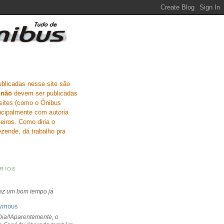
ublicadas nesse site são
e
não
devem ser publicadas
sites (como o Ônibus
incipalmente com autoria
eiros. Como diria o
zende, dá trabalho pra
RIOS
faz um bom tempo já
ymous
ia!!Aparentemente, o