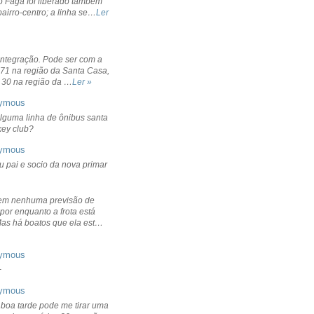
o Fagá foi liberado também
bairro-centro; a linha se…
Ler
integração. Pode ser com a
 71 na região da Santa Casa,
 30 na região da …
Ler »
ymous
lguma linha de ônibus santa
ckey club?
ymous
u pai e socio da nova primar
em nenhuma previsão de
por enquanto a frota está
Mas há boatos que ela est…
ymous
+
ymous
 boa tarde pode me tirar uma