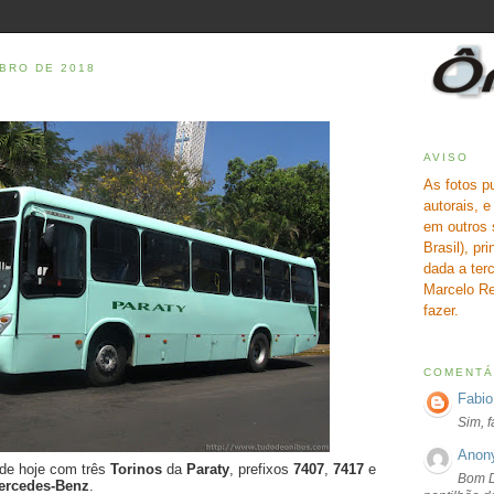
BRO DE 2018
AVISO
As fotos p
autorais, 
em outros 
Brasil), pr
dada a terc
Marcelo Re
fazer.
COMENTÁ
Fabio
Sim, 
Anon
 de hoje com três
Torinos
da
Paraty
, prefixos
7407
,
7417
e
Bom D
ercedes-Benz
.