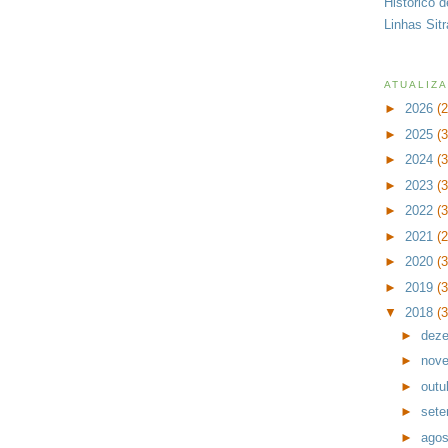
Histórico 
Linhas Sit
ATUALIZ
►
2026
(
►
2025
(
►
2024
(
►
2023
(
►
2022
(
►
2021
(
►
2020
(
►
2019
(
▼
2018
(
►
dez
►
nov
►
outu
►
set
►
ago