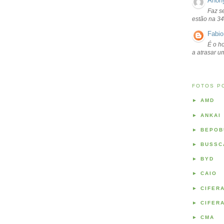
Anon
Faz s
estão na 34
Fabio
É o ho
a atrasar 
FOTOS P
►
AMD
►
ANKAI
►
BEPOB
►
BUSSC
►
BYD
►
CAIO
►
CIFER
►
CIFER
►
CMA