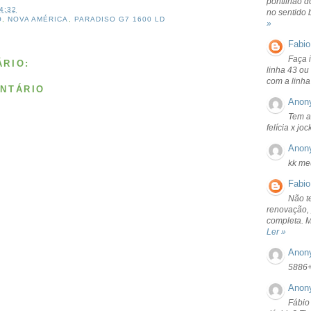
pontilhão d
4:32
no sentido 
O
,
NOVA AMÉRICA
,
PARADISO G7 1600 LD
»
Fabio
Faça 
RIO:
linha 43 ou
com a linha
NTÁRIO
Anon
Tem a
felícia x jo
Anon
kk me
Fabio
Não t
renovação, 
completa. 
Ler »
Anon
5886
Anon
Fábio