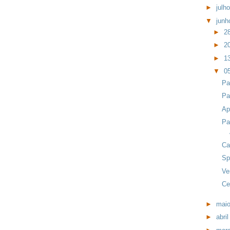
►
julh
▼
jun
►
2
►
2
►
1
▼
0
Pa
Pa
Ap
Pa
Ca
Sp
Ve
Ce
►
mai
►
abri