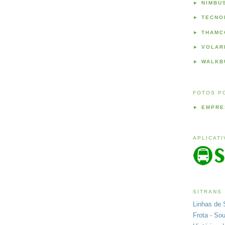
►
NIMBU
►
TECNO
►
THAMC
►
VOLAR
►
WALKB
FOTOS P
►
EMPRE
APLICAT
SITRANS
Linhas de 
Frota - So