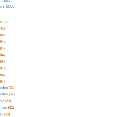
de escala
rans (2006)
AÇÕES
232)
384)
384)
384)
384)
288)
384)
384)
384)
embro
(32)
embro
(32)
bro
(32)
embro
(32)
sto
(32)