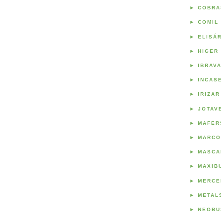
►
COBRA
►
COMIL
►
ELISÁ
►
HIGER
►
IBRAV
►
INCAS
►
IRIZAR
►
JOTAV
►
MAFER
►
MARCO
►
MASCA
►
MAXIB
►
MERCE
►
METAL
►
NEOBU