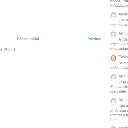
dúvida? Tip
baixados e
Anon
Empre
empresa de
Arthu
Página inicial
Próximo
Ainda
original? C
email arthu
os (Atom)
Fabio
Se fo
pode public
Arthu
Esse 
dianteiro f
gosto dele
Arthu
Opa a
ainda está 
autoriza a 
Ler »