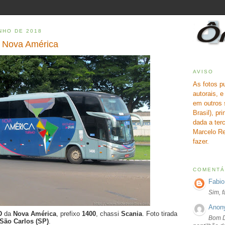
NHO DE 2018
- Nova América
AVISO
As fotos p
autorais, 
em outros 
Brasil), pr
dada a terc
Marcelo Re
fazer.
COMENTÁ
Fabio
Sim, 
Anon
LD
da
Nova América
, prefixo
1400
, chassi
Scania
. Foto tirada
Bom D
São Carlos (SP)
.