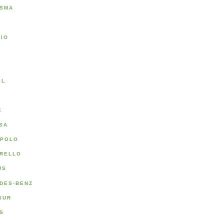
SMA
RIO
A
EL
E
SA
POLO
RELLO
US
DES-BENZ
SUR
S