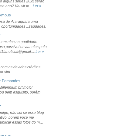
o alguns séries 20xx serão
sse ano? Vai vir m…
Ler »
ymous
sa de Araraquara uma
 oportunidades ...saudades.
r
 tem elas na qualidade
aso possível enviar elas pelo
rf1fanoficial@gmail.…
Ler »
r com os devidos créditos
ar sim
r Fernandes
Millennium brt motor
icou bem esquisito, porém
r
migo, não sei se esse blog
ativo, porém você me
publicar essas fotos do m…