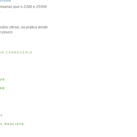
ymous
emanas que o 2346 e 25566
.
rário oficial, na prática tende
um pouco
OR CARROCERIA
US
AR
AL
AL PAULISTA