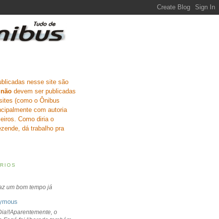
ublicadas nesse site são
e
não
devem ser publicadas
sites (como o Ônibus
incipalmente com autoria
eiros. Como diria o
zende, dá trabalho pra
RIOS
faz um bom tempo já
ymous
ia!!Aparentemente, o