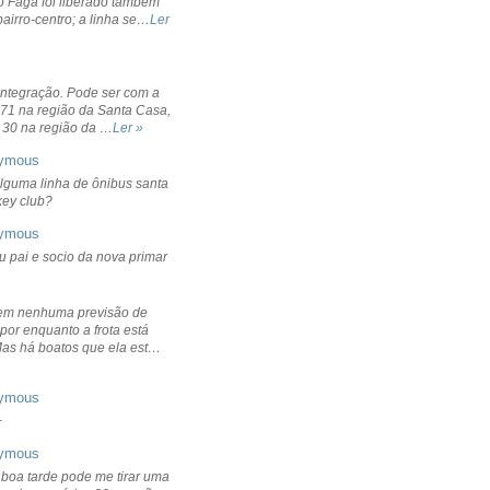
o Fagá foi liberado também
bairro-centro; a linha se…
Ler
integração. Pode ser com a
 71 na região da Santa Casa,
 30 na região da …
Ler »
ymous
lguma linha de ônibus santa
ckey club?
ymous
u pai e socio da nova primar
em nenhuma previsão de
por enquanto a frota está
Mas há boatos que ela est…
ymous
+
ymous
 boa tarde pode me tirar uma