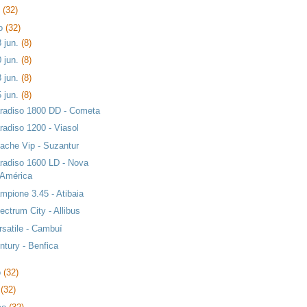
o
(32)
ho
(32)
8 jun.
(8)
0 jun.
(8)
3 jun.
(8)
5 jun.
(8)
radiso 1800 DD - Cometa
radiso 1200 - Viasol
ache Vip - Suzantur
radiso 1600 LD - Nova
América
mpione 3.45 - Atibaia
ectrum City - Allibus
rsatile - Cambuí
ntury - Benfica
o
(32)
l
(32)