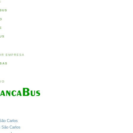
S
BUS
O
E
US
OR EMPRESA
SAS
IVO
São Carlos
u São Carlos