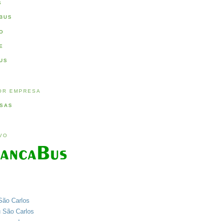
S
BUS
O
E
US
OR EMPRESA
SAS
IVO
São Carlos
u São Carlos