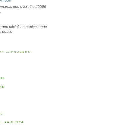
ymous
emanas que o 2346 e 25566
.
rário oficial, na prática tende
um pouco
OR CARROCERIA
US
AR
AL
AL PAULISTA