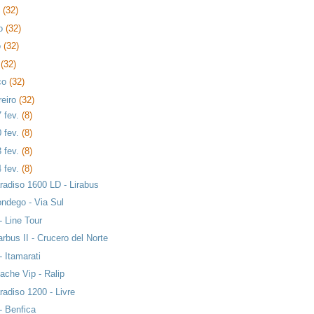
o
(32)
ho
(32)
o
(32)
l
(32)
ço
(32)
reiro
(32)
7 fev.
(8)
0 fev.
(8)
3 fev.
(8)
4 fev.
(8)
radiso 1600 LD - Lirabus
ndego - Via Sul
 - Line Tour
arbus II - Crucero del Norte
- Itamarati
ache Vip - Ralip
radiso 1200 - Livre
 - Benfica