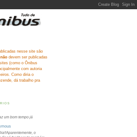
ublicadas nesse site são
e
não
devem ser publicadas
sites (como o Ônibus
incipalmente com autoria
eiros. Como diria o
zende, dá trabalho pra
RIOS
faz um bom tempo já
ymous
ia!!Aparentemente, o