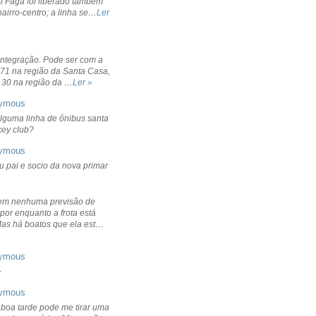
o Fagá foi liberado também
bairro-centro; a linha se…
Ler
integração. Pode ser com a
 71 na região da Santa Casa,
 30 na região da …
Ler »
ymous
lguma linha de ônibus santa
ckey club?
ymous
u pai e socio da nova primar
em nenhuma previsão de
por enquanto a frota está
Mas há boatos que ela est…
ymous
+
ymous
 boa tarde pode me tirar uma