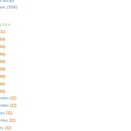
de escala
rans (2006)
AÇÕES
232)
384)
384)
384)
384)
288)
384)
384)
384)
embro
(32)
embro
(32)
bro
(32)
embro
(32)
sto
(32)