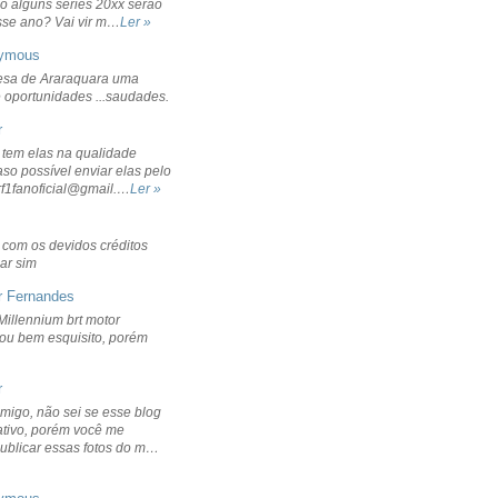
o alguns séries 20xx serão
sse ano? Vai vir m…
Ler »
ymous
sa de Araraquara uma
 oportunidades ...saudades.
r
 tem elas na qualidade
aso possível enviar elas pelo
rf1fanoficial@gmail.…
Ler »
r com os devidos créditos
ar sim
r Fernandes
Millennium brt motor
icou bem esquisito, porém
r
migo, não sei se esse blog
ativo, porém você me
publicar essas fotos do m…