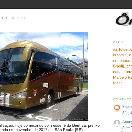
EIRO DE 2018
AVISO
As fotos p
autorais, 
em outros 
Brasil), pr
dada a terc
Marcelo Re
fazer.
COMENTÁ
Fabio
Sim, 
Anon
alização, hoje começando com esse
I6
da
Benfica
, prefixo
Bom D
 tirada em novembro de 2017 em
São Paulo (SP)
.