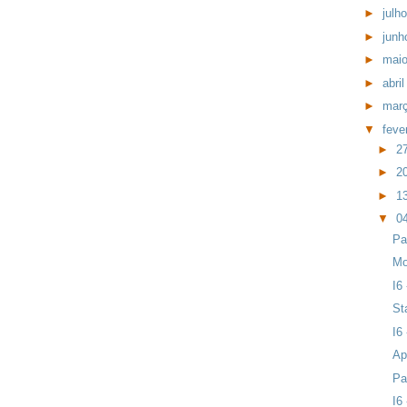
►
julh
►
jun
►
mai
►
abri
►
mar
▼
feve
►
2
►
2
►
1
▼
0
Pa
Mo
I6
St
I6 
Ap
Pa
I6