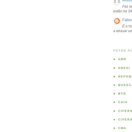
Anon
Faz s
estão na 34
Fabio
É o ho
a atrasar 
FOTOS P
►
AMD
►
ANKAI
►
BEPOB
►
BUSSC
►
BYD
►
CAIO
►
CIFER
►
CIFER
►
CMA