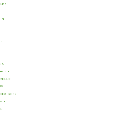
SMA
RIO
A
EL
E
SA
POLO
RELLO
US
DES-BENZ
SUR
S