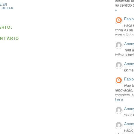
pontilhão d
2:48
no sentido 
,
IRIZAR
»
Fabio
Faça 
RIO:
linha 43 ou
com a linha
NTÁRIO
Anon
Tem a
felícia x jo
Anon
kk me
Fabio
Não t
renovação, 
completa. 
Ler »
Anon
5886
Anon
Fábio