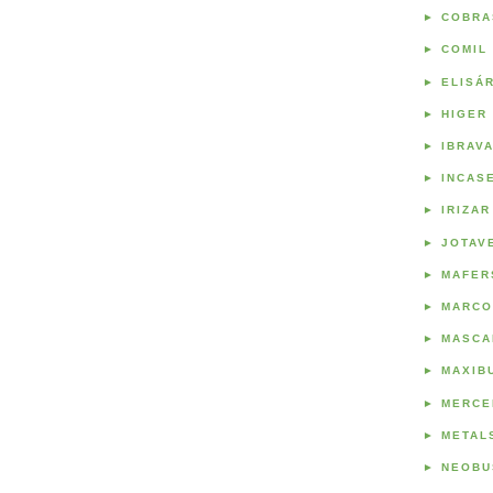
►
COBRA
►
COMIL
►
ELISÁ
►
HIGER
►
IBRAV
►
INCAS
►
IRIZAR
►
JOTAV
►
MAFER
►
MARCO
►
MASCA
►
MAXIB
►
MERCE
►
METAL
►
NEOBU