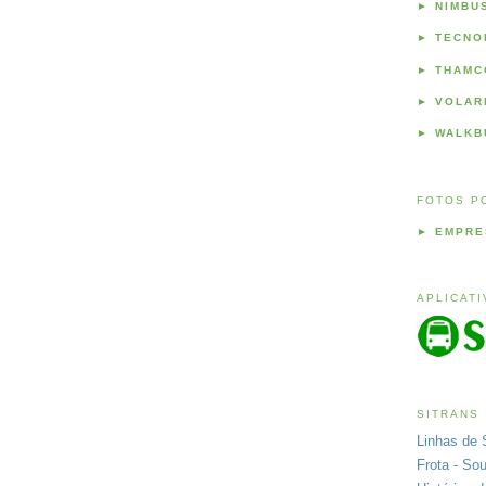
►
NIMBU
►
TECNO
►
THAMC
►
VOLAR
►
WALKB
FOTOS P
►
EMPRE
APLICAT
SITRANS
Linhas de 
Frota - So