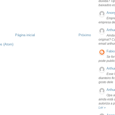
dúvida? Tip
baixados e
Anon
Empre
empresa de
Arthu
Página inicial
Próximo
Ainda
original? C
email arthu
os (Atom)
Fabio
Se fo
pode public
Arthu
Esse 
dianteiro f
gosto dele
Arthu
Opa a
ainda está 
autoriza a 
Ler »