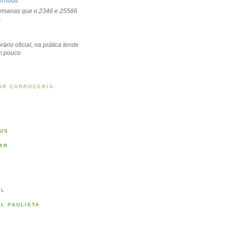
ymous
emanas que o 2346 e 25566
.
rário oficial, na prática tende
um pouco
OR CARROCERIA
US
AR
AL
AL PAULISTA