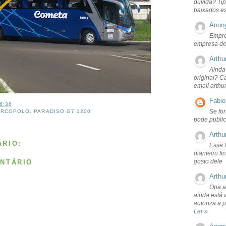
dúvida? Tip
baixados e
Anon
Empre
empresa de
Arthu
Ainda
original? C
email arthu
Fabio
6:36
Se fo
ARCOPOLO
,
PARADISO G7 1200
pode public
Arthu
RIO:
Esse 
dianteiro f
gosto dele
NTÁRIO
Arthu
Opa a
ainda está 
autoriza a 
Ler »