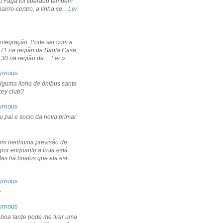
o Fagá foi liberado também
bairro-centro; a linha se…
Ler
integração. Pode ser com a
 71 na região da Santa Casa,
 30 na região da …
Ler »
ymous
lguma linha de ônibus santa
ckey club?
ymous
u pai e socio da nova primar
em nenhuma previsão de
por enquanto a frota está
Mas há boatos que ela est…
ymous
+
ymous
 boa tarde pode me tirar uma