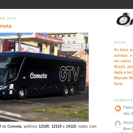
 DE 2016
ometa
AVISO
As fotos p
autorais, 
em outros 
Brasil), pr
dada a terc
Marcelo Re
fazer.
COMENTÁ
Fabio
Sim, 
Anon
0
da
Cometa
, prefixos
12100
,
12119
e
14110
, todos com
Bom D