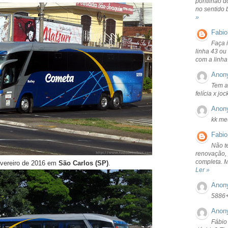
pontilhão d
no sentido 
»
Fabio
Faça 
linha 43 ou
com a linha
Anon
Tem a
felícia x jo
Anon
kk me
Fabio
Não t
renovação, 
completa. 
evereiro de 2016 em
São Carlos (SP)
.
Ler »
Anon
5886
Anon
Fábio