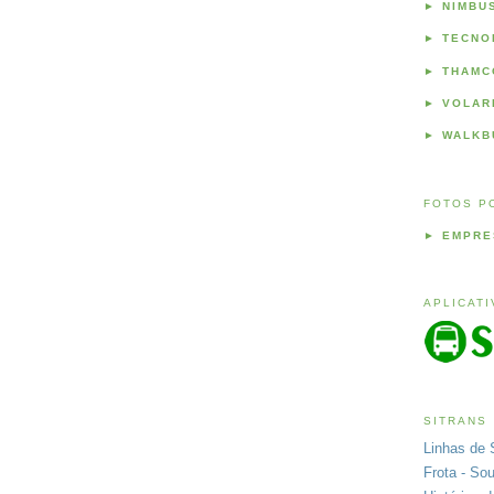
►
NIMBU
►
TECNO
►
THAMC
►
VOLAR
►
WALKB
FOTOS P
►
EMPRE
APLICAT
SITRANS
Linhas de 
Frota - So