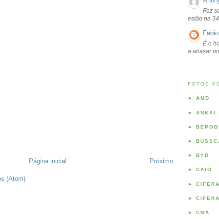
Anon
Faz s
estão na 34
Fabio
É o ho
a atrasar 
FOTOS P
►
AMD
►
ANKAI
►
BEPOB
►
BUSSC
►
BYD
Página inicial
Próximo
►
CAIO
os (Atom)
►
CIFER
►
CIFER
►
CMA