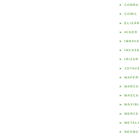
►
COBRA
►
COMIL
►
ELISÁ
►
HIGER
►
IBRAV
►
INCAS
►
IRIZAR
►
JOTAV
►
MAFER
►
MARCO
►
MASCA
►
MAXIB
►
MERCE
►
METAL
►
NEOBU