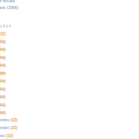
de escala
rans (2006)
AÇÕES
232)
384)
384)
384)
384)
288)
384)
384)
384)
384)
384)
embro
(32)
embro
(32)
bro
(32)