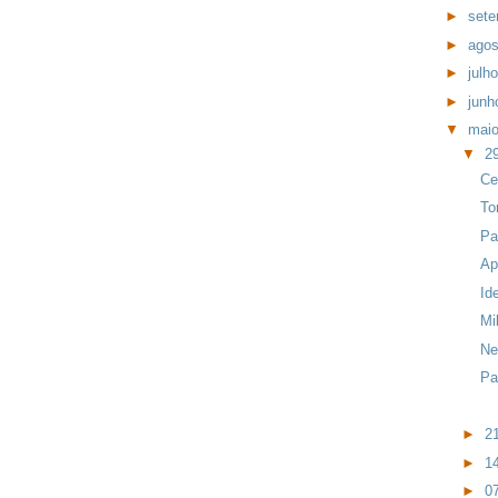
►
set
►
ago
►
julh
►
jun
▼
mai
▼
2
Ce
To
Pa
Ap
Id
Mi
Ne
Pa
►
2
►
1
►
0