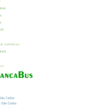
S
BUS
O
E
US
OR EMPRESA
SAS
IVO
São Carlos
u São Carlos