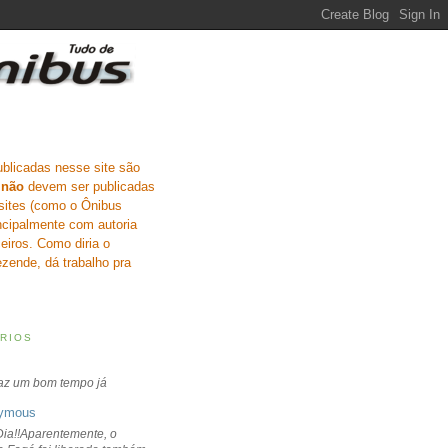
ublicadas nesse site são
e
não
devem ser publicadas
sites (como o Ônibus
incipalmente com autoria
eiros. Como diria o
zende, dá trabalho pra
RIOS
faz um bom tempo já
ymous
ia!!Aparentemente, o