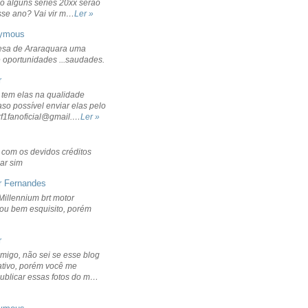
o alguns séries 20xx serão
sse ano? Vai vir m…
Ler »
ymous
sa de Araraquara uma
 oportunidades ...saudades.
r
 tem elas na qualidade
aso possível enviar elas pelo
rf1fanoficial@gmail.…
Ler »
r com os devidos créditos
ar sim
r Fernandes
Millennium brt motor
icou bem esquisito, porém
r
migo, não sei se esse blog
ativo, porém você me
publicar essas fotos do m…