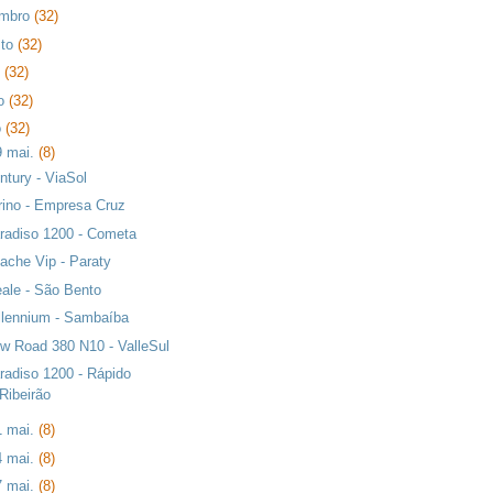
embro
(32)
sto
(32)
o
(32)
ho
(32)
o
(32)
9 mai.
(8)
ntury - ViaSol
rino - Empresa Cruz
radiso 1200 - Cometa
ache Vip - Paraty
eale - São Bento
llennium - Sambaíba
w Road 380 N10 - ValleSul
radiso 1200 - Rápido
Ribeirão
1 mai.
(8)
4 mai.
(8)
7 mai.
(8)