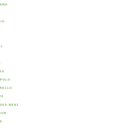
SMA
RIO
A
EL
E
SA
POLO
RELLO
US
DES-BENZ
SUR
S