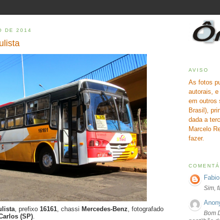
O DE 2014
lista
AVISO
As fotos p
autorais, 
em outros 
Brasil), pr
dada a terc
Marcelo Re
fazer.
COMENTÁ
Fabio
Sim, 
Anon
lista
, prefixo
16161
, chassi
Mercedes-Benz
, fotografado
Bom D
Carlos (SP)
.