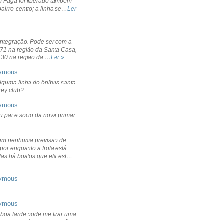
o Fagá foi liberado também
bairro-centro; a linha se…
Ler
integração. Pode ser com a
 71 na região da Santa Casa,
 30 na região da …
Ler »
ymous
lguma linha de ônibus santa
ckey club?
ymous
u pai e socio da nova primar
em nenhuma previsão de
por enquanto a frota está
Mas há boatos que ela est…
ymous
+
ymous
 boa tarde pode me tirar uma