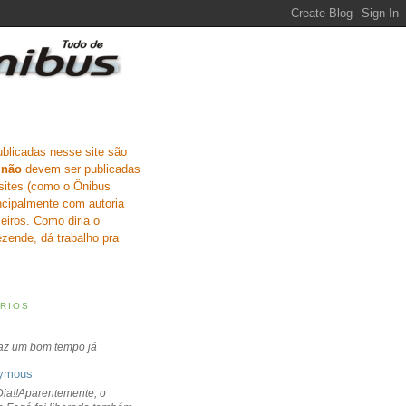
ublicadas nesse site são
e
não
devem ser publicadas
sites (como o Ônibus
incipalmente com autoria
eiros. Como diria o
zende, dá trabalho pra
RIOS
faz um bom tempo já
ymous
ia!!Aparentemente, o