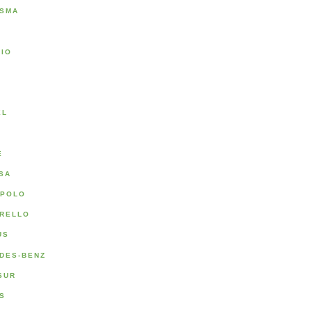
SMA
RIO
A
EL
E
SA
POLO
RELLO
US
DES-BENZ
SUR
S