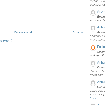
dúvida? Tip
baixados e
Anon
Empre
empresa de
Arthu
Página inicial
Próximo
Ainda
original? C
email arthu
os (Atom)
Fabio
Se fo
pode public
Arthu
Esse 
dianteiro f
gosto dele
Arthu
Opa a
ainda está 
autoriza a 
Ler »