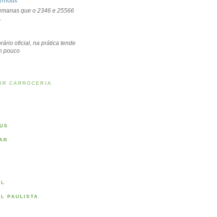
ymous
emanas que o 2346 e 25566
.
rário oficial, na prática tende
um pouco
OR CARROCERIA
US
AR
AL
AL PAULISTA