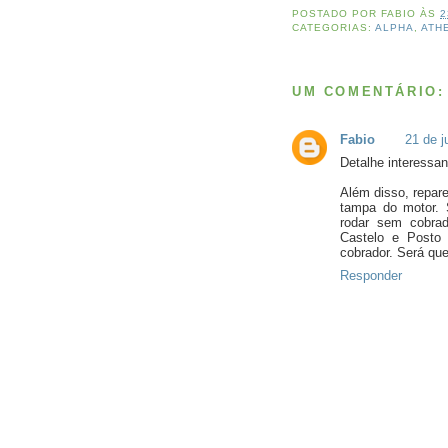
POSTADO POR
FABIO
ÀS
2
CATEGORIAS:
ALPHA
,
ATH
UM COMENTÁRIO:
Fabio
21 de j
Detalhe interessant
Além disso, repare
tampa do motor. 
rodar sem cobra
Castelo e Posto
cobrador. Será qu
Responder