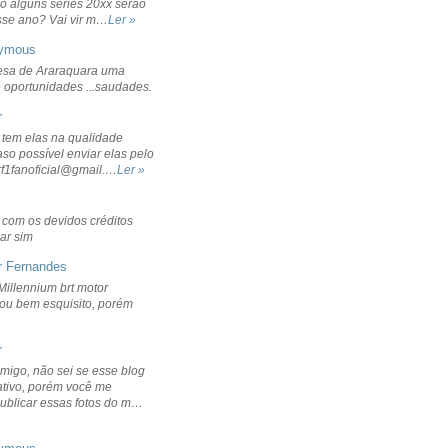
o alguns séries 20xx serão
sse ano? Vai vir m…
Ler »
ymous
sa de Araraquara uma
 oportunidades ...saudades.
r
 tem elas na qualidade
aso possível enviar elas pelo
rf1fanoficial@gmail.…
Ler »
r com os devidos créditos
ar sim
r Fernandes
Millennium brt motor
icou bem esquisito, porém
r
migo, não sei se esse blog
ativo, porém você me
publicar essas fotos do m…