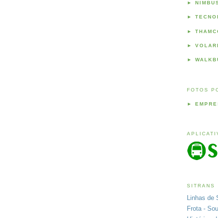
►
NIMBU
►
TECNO
►
THAMC
►
VOLAR
►
WALKB
FOTOS P
►
EMPRE
APLICAT
SITRANS
Linhas de 
Frota - So