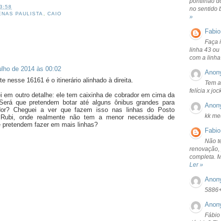
pontilhão d
3:58
no sentido 
ENAS PAULISTA
,
CAIO
»
Fabio
Faça 
linha 43 ou
com a linha
ulho de 2014 às 00:02
Anon
e nesse 16161 é o itinerário alinhado à direita.
Tem a
felícia x jo
i em outro detalhe: ele tem caixinha de cobrador em cima da
Será que pretendem botar até alguns ônibus grandes para
Anon
dor? Cheguei a ver que fazem isso nas linhas do Posto
kk me
 Rubi, onde realmente não tem a menor necessidade de
e pretendem fazer em mais linhas?
Fabio
Não t
renovação, 
completa. 
Ler »
Anon
5886
Anon
Fábio