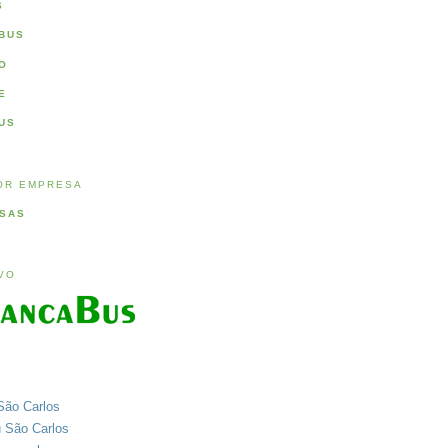
S
BUS
O
E
US
OR EMPRESA
SAS
IVO
São Carlos
u São Carlos