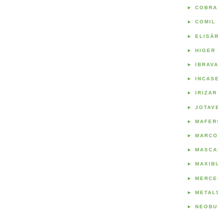
►
COBRA
►
COMIL
►
ELISÁ
►
HIGER
►
IBRAV
►
INCAS
►
IRIZAR
►
JOTAV
►
MAFER
►
MARCO
►
MASCA
►
MAXIB
►
MERCE
►
METAL
►
NEOBU