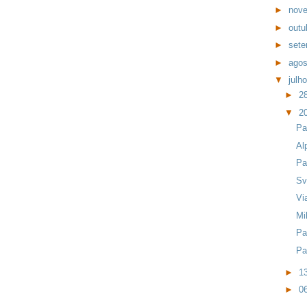
►
nov
►
outu
►
set
►
ago
▼
julh
►
28
▼
20
Pa
Al
Pa
Sv
Vi
Mi
Pa
Pa
►
13
►
06