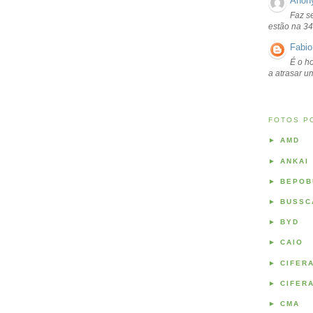
Anon
Faz s
estão na 34
Fabio
É o ho
a atrasar 
FOTOS P
►
AMD
►
ANKAI
►
BEPOB
►
BUSSC
►
BYD
►
CAIO
►
CIFER
►
CIFER
►
CMA