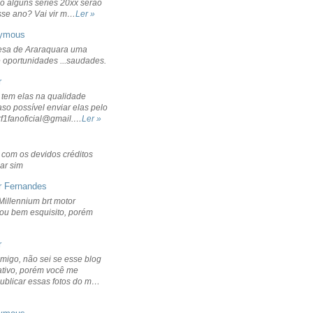
o alguns séries 20xx serão
sse ano? Vai vir m…
Ler »
ymous
sa de Araraquara uma
 oportunidades ...saudades.
r
 tem elas na qualidade
aso possível enviar elas pelo
rf1fanoficial@gmail.…
Ler »
r com os devidos créditos
ar sim
r Fernandes
Millennium brt motor
icou bem esquisito, porém
r
migo, não sei se esse blog
ativo, porém você me
publicar essas fotos do m…