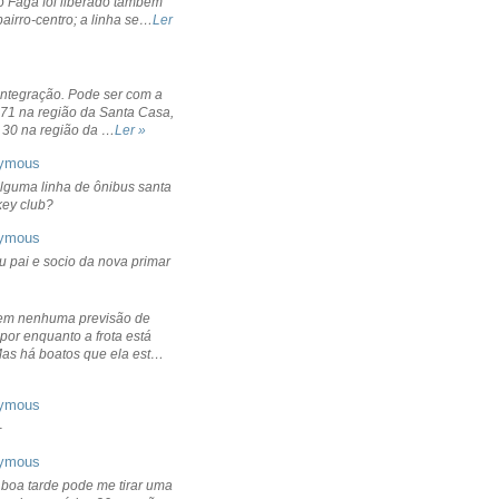
o Fagá foi liberado também
bairro-centro; a linha se…
Ler
integração. Pode ser com a
 71 na região da Santa Casa,
 30 na região da …
Ler »
ymous
lguma linha de ônibus santa
ckey club?
ymous
u pai e socio da nova primar
em nenhuma previsão de
por enquanto a frota está
Mas há boatos que ela est…
ymous
+
ymous
 boa tarde pode me tirar uma