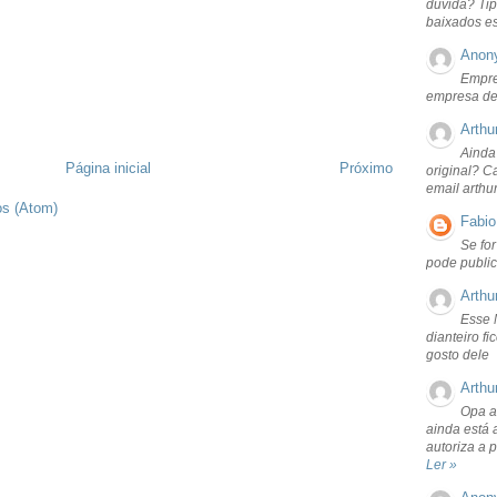
dúvida? Tip
baixados e
Anon
Empre
empresa de
Arthu
Ainda
Página inicial
Próximo
original? C
email arthu
os (Atom)
Fabio
Se fo
pode public
Arthu
Esse 
dianteiro f
gosto dele
Arthu
Opa a
ainda está 
autoriza a 
Ler »