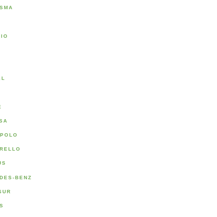
SMA
RIO
A
EL
E
SA
POLO
RELLO
US
DES-BENZ
SUR
S