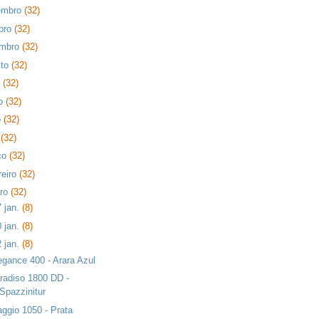
embro
(32)
bro
(32)
embro
(32)
sto
(32)
o
(32)
ho
(32)
o
(32)
l
(32)
ço
(32)
reiro
(32)
iro
(32)
7 jan.
(8)
0 jan.
(8)
2 jan.
(8)
egance 400 - Arara Azul
radiso 1800 DD -
Spazzinitur
aggio 1050 - Prata