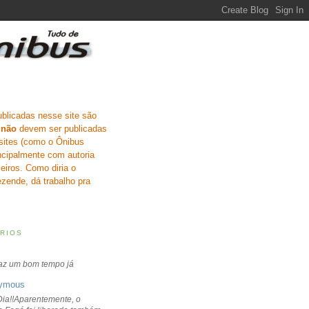
ublicadas nesse site são
e
não
devem ser publicadas
sites (como o Ônibus
incipalmente com autoria
eiros. Como diria o
zende, dá trabalho pra
RIOS
faz um bom tempo já
ymous
ia!!Aparentemente, o