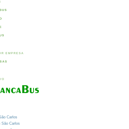
S
BUS
O
E
US
OR EMPRESA
SAS
IVO
São Carlos
u São Carlos