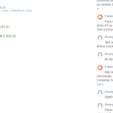
pontilhão d
no sentido 
6:25
»
,
CAIO
,
DANÚBIO AZUL
Fabio
Faça 
linha 43 ou
RIO:
com a linha
NTÁRIO
Anon
Tem a
felícia x jo
Anon
kk me
Fabio
Não t
renovação, 
completa. 
Ler »
Anon
5886
Anon
Fábio