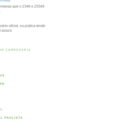
ymous
emanas que o 2346 e 25566
.
rário oficial, na prática tende
um pouco
OR CARROCERIA
US
AR
AL
AL PAULISTA