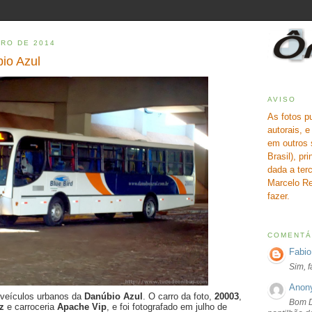
IRO DE 2014
io Azul
AVISO
As fotos p
autorais, 
em outros 
Brasil), pr
dada a terc
Marcelo Re
fazer.
COMENTÁ
Fabio
Sim, 
Anon
 veículos urbanos da
Danúbio Azul
. O carro da foto,
20003
,
Bom D
nz
e carroceria
Apache Vip
, e foi fotografado em julho de