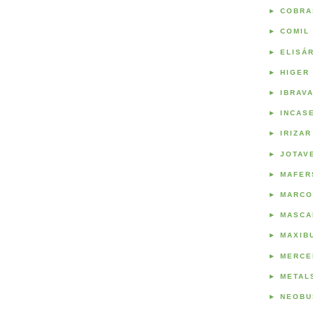
►
COBRA
►
COMIL
►
ELISÁ
►
HIGER
►
IBRAV
►
INCAS
►
IRIZAR
►
JOTAV
►
MAFER
►
MARCO
►
MASCA
►
MAXIB
►
MERCE
►
METAL
►
NEOBU