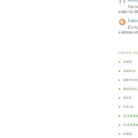
Anon
Faz s
estão na 34
Fabio
É o ho
a atrasar 
FOTOS P
►
AMD
►
ANKAI
►
BEPOB
►
BUSSC
►
BYD
►
CAIO
►
CIFER
►
CIFER
►
CMA