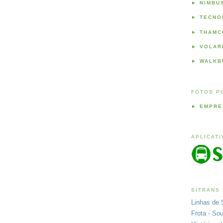
►
NIMBU
►
TECNO
►
THAMC
►
VOLAR
►
WALKB
FOTOS P
►
EMPRE
APLICAT
SITRANS
Linhas de 
Frota - So