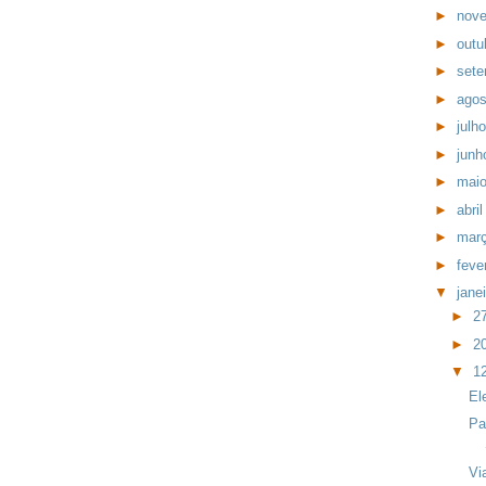
►
nov
►
outu
►
set
►
ago
►
julh
►
jun
►
mai
►
abri
►
mar
►
feve
▼
jane
►
2
►
2
▼
1
El
Pa
Vi