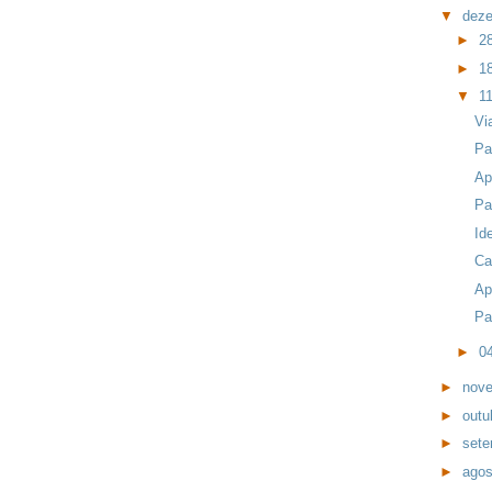
▼
dez
►
2
►
1
▼
1
Vi
Pa
Ap
Pa
Id
Ca
Ap
Pa
►
0
►
nov
►
outu
►
set
►
ago