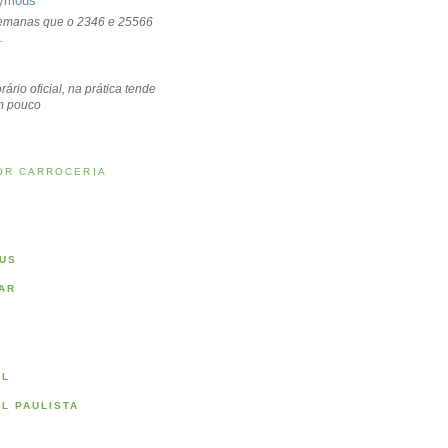
ymous
emanas que o 2346 e 25566
.
rário oficial, na prática tende
um pouco
OR CARROCERIA
US
AR
AL
AL PAULISTA