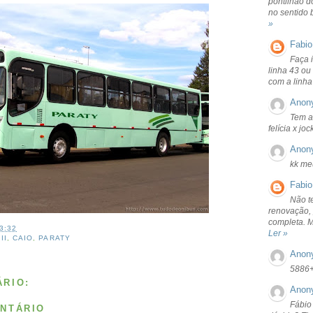
pontilhão d
no sentido 
»
Fabio
Faça 
linha 43 ou
com a linha
Anon
Tem a
felícia x jo
Anon
kk me
Fabio
Não t
renovação, 
completa. 
3:32
Ler »
II
,
CAIO
,
PARATY
Anon
5886
RIO:
Anon
Fábio
NTÁRIO