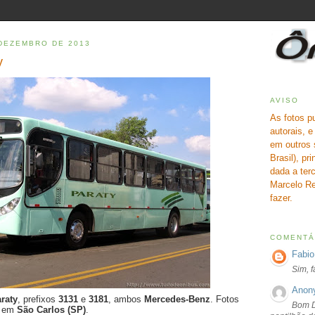
 DEZEMBRO DE 2013
y
AVISO
As fotos p
autorais, 
em outros 
Brasil), pr
dada a terc
Marcelo Re
fazer.
COMENTÁ
Fabio
Sim, 
Anon
raty
, prefixos
3131
e
3181
, ambos
Mercedes-Benz
. Fotos
Bom D
3 em
São Carlos (SP)
.