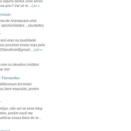
o alguns séries 20xx serão
sse ano? Vai vir m…
Ler »
ymous
sa de Araraquara uma
 oportunidades ...saudades.
r
 tem elas na qualidade
aso possível enviar elas pelo
rf1fanoficial@gmail.…
Ler »
r com os devidos créditos
ar sim
r Fernandes
Millennium brt motor
icou bem esquisito, porém
r
migo, não sei se esse blog
ativo, porém você me
publicar essas fotos do m…