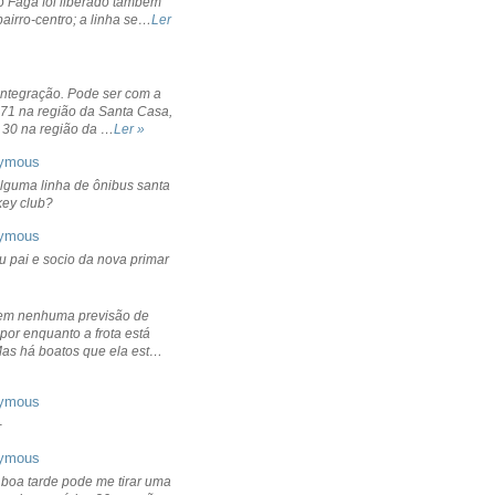
o Fagá foi liberado também
bairro-centro; a linha se…
Ler
integração. Pode ser com a
 71 na região da Santa Casa,
 30 na região da …
Ler »
ymous
lguma linha de ônibus santa
ckey club?
ymous
u pai e socio da nova primar
em nenhuma previsão de
por enquanto a frota está
Mas há boatos que ela est…
ymous
+
ymous
 boa tarde pode me tirar uma