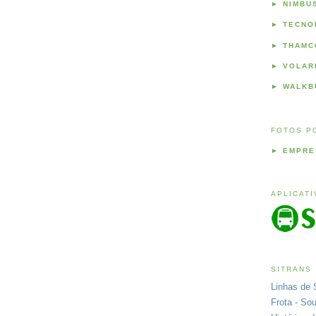
►
NIMBU
►
TECNO
►
THAMC
►
VOLAR
►
WALKB
FOTOS P
►
EMPRE
APLICAT
SITRANS
Linhas de 
Frota - So