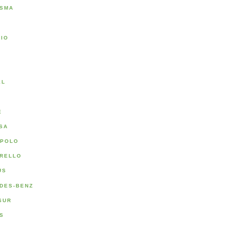
SMA
RIO
A
EL
E
SA
POLO
RELLO
US
DES-BENZ
SUR
S