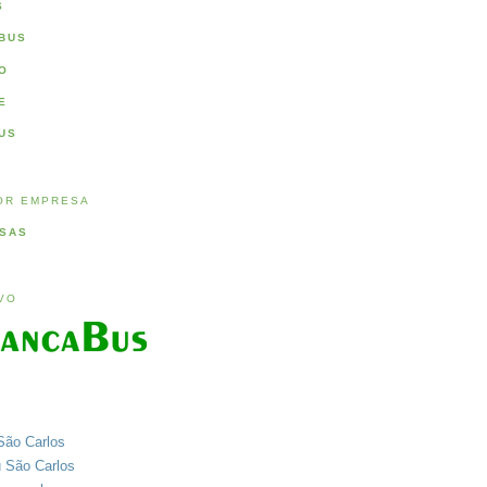
S
BUS
O
E
US
OR EMPRESA
SAS
IVO
São Carlos
u São Carlos