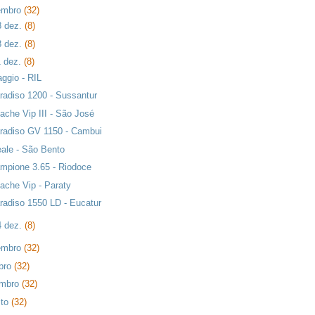
embro
(32)
8 dez.
(8)
8 dez.
(8)
1 dez.
(8)
aggio - RIL
radiso 1200 - Sussantur
ache Vip III - São José
radiso GV 1150 - Cambui
eale - São Bento
mpione 3.65 - Riodoce
ache Vip - Paraty
radiso 1550 LD - Eucatur
4 dez.
(8)
embro
(32)
bro
(32)
embro
(32)
sto
(32)