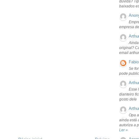
dúvida? Tip
baixados e
Anon
Empre
empresa de
Arthu
Ainda
original? C
email arthu
Fabio
Se fo
pode public
Arthu
Esse 
dianteiro f
gosto dele
Arthu
Opa a
ainda está 
autoriza a 
Ler »