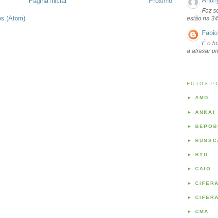
Anon
Página inicial
Próximo
Faz s
os (Atom)
estão na 34
Fabio
É o ho
a atrasar 
FOTOS P
►
AMD
►
ANKAI
►
BEPOB
►
BUSSC
►
BYD
►
CAIO
►
CIFER
►
CIFER
►
CMA