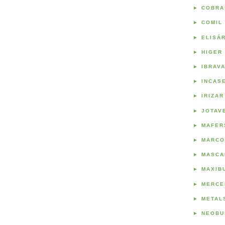
►
COBRA
►
COMIL
►
ELISÁ
►
HIGER
►
IBRAV
►
INCAS
►
IRIZAR
►
JOTAV
►
MAFER
►
MARCO
►
MASCA
►
MAXIB
►
MERCE
►
METAL
►
NEOBU