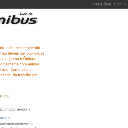
ublicadas nesse site são
e
não
devem ser publicadas
sites (como o Ônibus
incipalmente com autoria
eiros. Como diria o
zende, dá trabalho pra
RIOS
faz um bom tempo já
ymous
ia!!Aparentemente, o