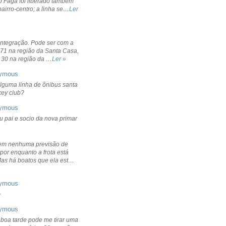
o Fagá foi liberado também
bairro-centro; a linha se…
Ler
integração. Pode ser com a
 71 na região da Santa Casa,
 30 na região da …
Ler »
ymous
lguma linha de ônibus santa
ckey club?
ymous
u pai e socio da nova primar
em nenhuma previsão de
por enquanto a frota está
Mas há boatos que ela est…
ymous
+
ymous
 boa tarde pode me tirar uma