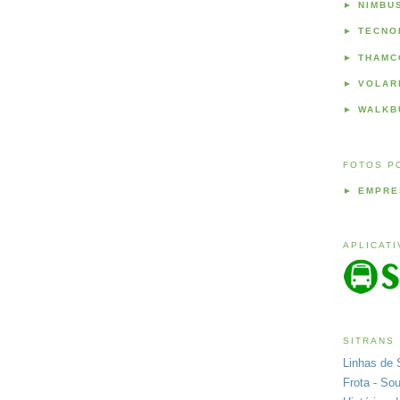
►
NIMBU
►
TECNO
►
THAMC
►
VOLAR
►
WALKB
FOTOS P
►
EMPRE
APLICAT
SITRANS
Linhas de 
Frota - So