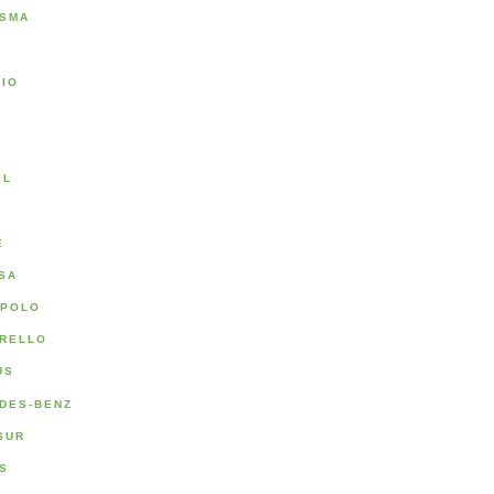
SMA
RIO
A
EL
E
SA
POLO
RELLO
US
DES-BENZ
SUR
S