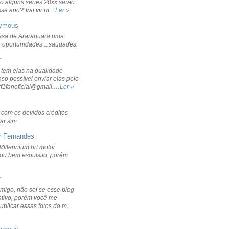
o alguns séries 20xx serão
sse ano? Vai vir m…
Ler »
ymous
sa de Araraquara uma
 oportunidades ...saudades.
r
 tem elas na qualidade
aso possível enviar elas pelo
rf1fanoficial@gmail.…
Ler »
r com os devidos créditos
ar sim
r Fernandes
Millennium brt motor
icou bem esquisito, porém
r
migo, não sei se esse blog
ativo, porém você me
publicar essas fotos do m…