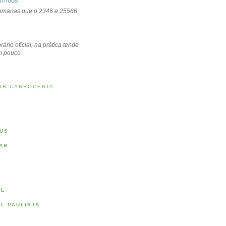
ymous
emanas que o 2346 e 25566
.
rário oficial, na prática tende
um pouco
OR CARROCERIA
US
AR
AL
AL PAULISTA