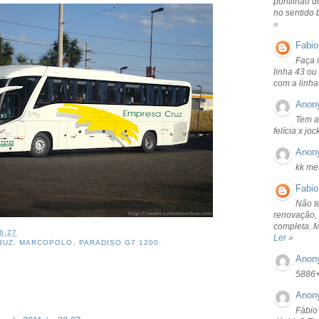
pontilhão d
no sentido 
»
Fabio
Faça 
linha 43 ou
com a linha
Anon
Tem a
felícia x jo
Anon
kk me
Fabio
Não t
renovação, 
completa. 
6:27
Ler »
RUZ
,
MARCOPOLO
,
PARADISO G7 1200
Anon
5886
Anon
Fábio