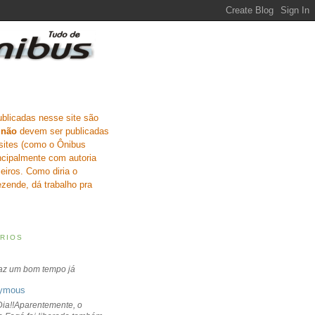
ublicadas nesse site são
e
não
devem ser publicadas
sites (como o Ônibus
incipalmente com autoria
eiros. Como diria o
zende, dá trabalho pra
RIOS
faz um bom tempo já
ymous
ia!!Aparentemente, o