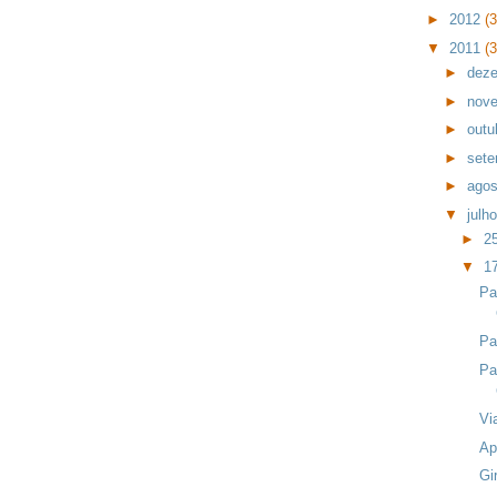
►
2012
(
▼
2011
(
►
dez
►
nov
►
outu
►
set
►
ago
▼
julh
►
25
▼
17
Pa
Pa
Pa
Vi
Ap
Gi