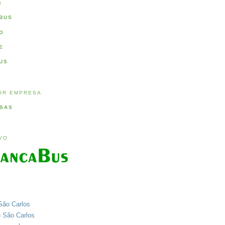
S
BUS
O
E
US
OR EMPRESA
SAS
IVO
São Carlos
u São Carlos