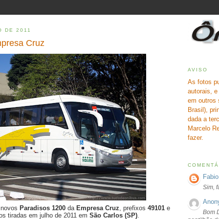
O DE 2011
mpresa Cruz
AVISO
As fotos p
autorais, 
em outros 
Brasil), pr
dada a terc
Marcelo Re
fazer.
COMENTÁ
Fabio
Sim, 
Anon
s novos
Paradisos 1200
da
Empresa Cruz
, prefixos
49101
e
Bom D
tos tiradas em julho de 2011 em
São Carlos (SP)
.