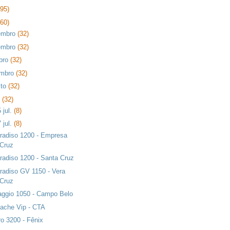
395)
360)
embro
(32)
embro
(32)
bro
(32)
embro
(32)
sto
(32)
o
(32)
 jul.
(8)
 jul.
(8)
radiso 1200 - Empresa
Cruz
radiso 1200 - Santa Cruz
radiso GV 1150 - Vera
Cruz
aggio 1050 - Campo Belo
ache Vip - CTA
ro 3200 - Fênix