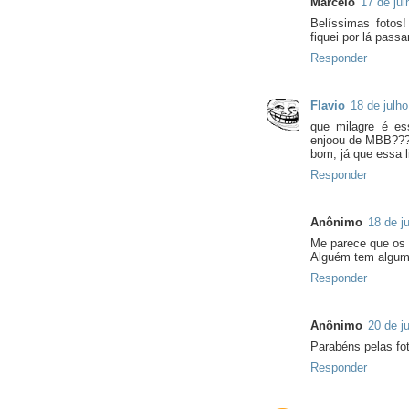
Marcelo
17 de ju
Belíssimas fotos
fiquei por lá pass
Responder
Flavio
18 de julh
que milagre é e
enjoou de MBB??? 
bom, já que essa 
Responder
Anônimo
18 de j
Me parece que os
Alguém tem alguma
Responder
Anônimo
20 de j
Parabéns pelas fo
Responder