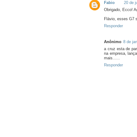
Fabio
20 de j
Obrigado, Ecco! A
Flávio, esses G7 s
Responder
Anônimo
8 de ja
a cruz esta de pa
na empresa, lança
mais......
Responder