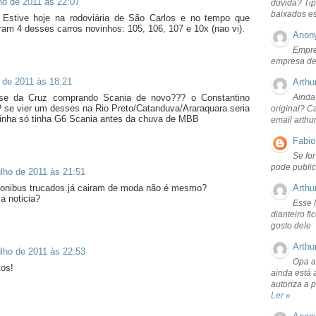
lho de 2011 às 22:07
dúvida? Tip
baixados e
! Estive hoje na rodoviária de São Carlos e no tempo que
aram 4 desses carros novinhos: 105, 106, 107 e 10x (nao vi).
Anon
Empre
empresa de
o de 2011 às 18:21
Arthu
sse da Cruz comprando Scania de novo??? o Constantino
Ainda
se vier um desses na Rio Preto/Catanduva/Araraquara seria
original? C
linha só tinha G6 Scania antes da chuva de MBB
email arthu
Fabio
Se fo
pode public
ulho de 2011 às 21:51
 onibus trucados.já cairam de moda não é mesmo?
Arthu
 noticia?
Esse 
dianteiro f
gosto dele
Arthu
ulho de 2011 às 22:53
Opa a
tos!
ainda está 
autoriza a 
Ler »