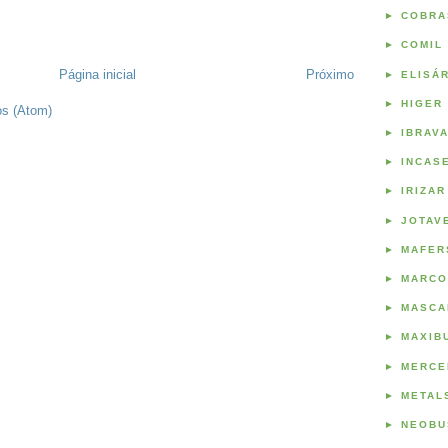
►
COBRA
►
COMIL
Página inicial
Próximo
►
ELISÁ
►
HIGER
os (Atom)
►
IBRAV
►
INCAS
►
IRIZAR
►
JOTAV
►
MAFER
►
MARCO
►
MASCA
►
MAXIB
►
MERCE
►
METAL
►
NEOBU