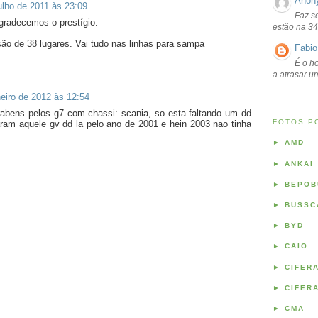
Anon
ulho de 2011 às 23:09
Faz s
gradecemos o prestígio.
estão na 34
ão de 38 lugares. Vai tudo nas linhas para sampa
Fabio
É o ho
a atrasar 
neiro de 2012 às 12:54
rabens pelos g7 com chassi: scania, so esta faltando um dd
FOTOS P
ram aquele gv dd la pelo ano de 2001 e hein 2003 nao tinha
►
AMD
►
ANKAI
►
BEPOB
►
BUSSC
►
BYD
►
CAIO
►
CIFER
►
CIFER
►
CMA