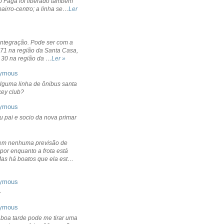
o Fagá foi liberado também
bairro-centro; a linha se…
Ler
integração. Pode ser com a
 71 na região da Santa Casa,
 30 na região da …
Ler »
ymous
lguma linha de ônibus santa
ckey club?
ymous
u pai e socio da nova primar
em nenhuma previsão de
por enquanto a frota está
Mas há boatos que ela est…
ymous
+
ymous
 boa tarde pode me tirar uma