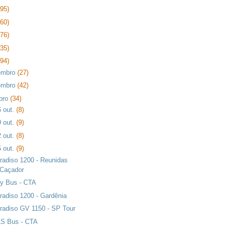
395)
360)
376)
435)
394)
embro
(27)
embro
(42)
bro
(34)
6 out.
(8)
9 out.
(9)
2 out.
(8)
5 out.
(9)
radiso 1200 - Reunidas
Caçador
ty Bus - CTA
radiso 1200 - Gardênia
radiso GV 1150 - SP Tour
S Bus - CTA