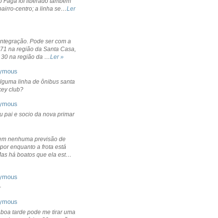
o Fagá foi liberado também
bairro-centro; a linha se…
Ler
integração. Pode ser com a
 71 na região da Santa Casa,
 30 na região da …
Ler »
ymous
lguma linha de ônibus santa
ckey club?
ymous
u pai e socio da nova primar
em nenhuma previsão de
por enquanto a frota está
Mas há boatos que ela est…
ymous
+
ymous
 boa tarde pode me tirar uma