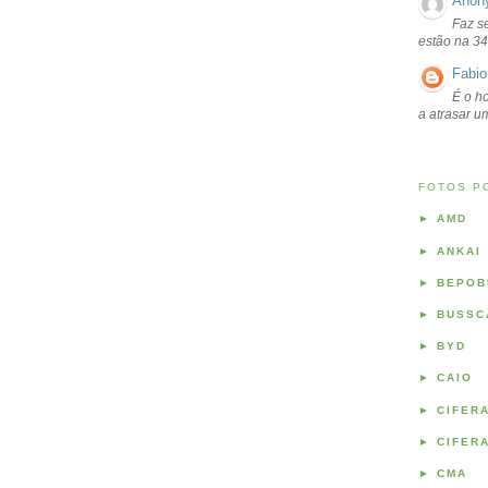
Anon
Faz s
estão na 34
Fabio
É o ho
a atrasar 
FOTOS P
►
AMD
►
ANKAI
►
BEPOB
►
BUSSC
►
BYD
►
CAIO
►
CIFER
►
CIFER
►
CMA