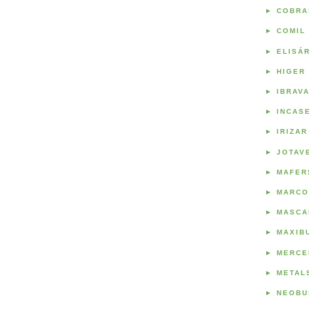
►
COBRA
►
COMIL
►
ELISÁ
►
HIGER
►
IBRAV
►
INCAS
►
IRIZAR
►
JOTAV
►
MAFER
►
MARCO
►
MASCA
►
MAXIB
►
MERCE
►
METAL
►
NEOBU