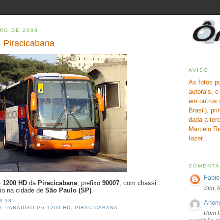
RO DE 2008
 Piracicabana
AVISO
As fotos p
autorais, 
em outros 
Brasil), pr
dada a terc
Marcelo Re
fazer.
COMENTÁ
Fabio
o 1200 HD
da
Piracicabana
, prefixo
90007
, com chassi
Sim, 
aio na cidade de
São Paulo (SP)
.
3:38
Anon
O
,
PARADISO G6 1200 HD
,
PIRACICABANA
Bom D