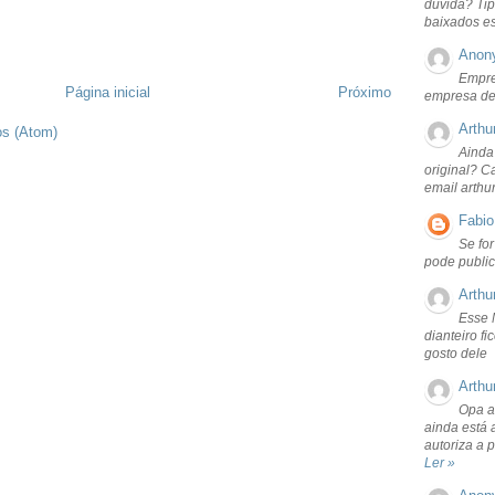
dúvida? Tip
baixados e
Anon
Empre
Página inicial
Próximo
empresa de
Arthu
os (Atom)
Ainda
original? C
email arthu
Fabio
Se fo
pode public
Arthu
Esse 
dianteiro f
gosto dele
Arthu
Opa a
ainda está 
autoriza a 
Ler »