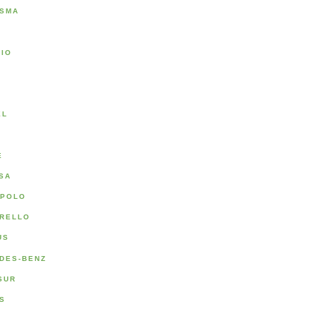
SMA
RIO
A
EL
E
SA
POLO
RELLO
US
DES-BENZ
SUR
S