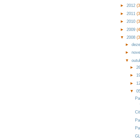
►
2012
(
►
2011
(
►
2010
(
►
2009
(
▼
2008
(
►
dez
►
nov
▼
outu
►
2
►
1
►
1
▼
0
Pa
Ci
Pa
Pa
GL