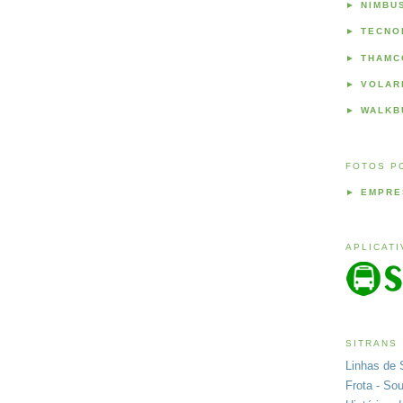
►
NIMBU
►
TECNO
►
THAMC
►
VOLAR
►
WALKB
FOTOS P
►
EMPRE
APLICAT
SITRANS
Linhas de 
Frota - So