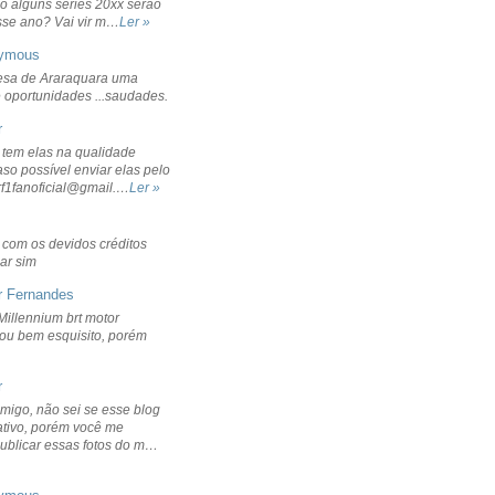
o alguns séries 20xx serão
sse ano? Vai vir m…
Ler »
ymous
sa de Araraquara uma
 oportunidades ...saudades.
r
 tem elas na qualidade
aso possível enviar elas pelo
rf1fanoficial@gmail.…
Ler »
r com os devidos créditos
ar sim
r Fernandes
Millennium brt motor
icou bem esquisito, porém
r
migo, não sei se esse blog
ativo, porém você me
publicar essas fotos do m…