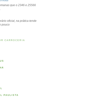
ymous
emanas que o 2346 e 25566
.
rário oficial, na prática tende
um pouco
OR CARROCERIA
US
AR
AL
AL PAULISTA