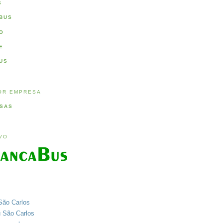
S
BUS
O
E
US
OR EMPRESA
SAS
IVO
São Carlos
u São Carlos