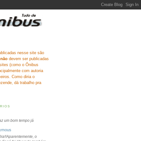
ublicadas nesse site são
e
não
devem ser publicadas
sites (como o Ônibus
incipalmente com autoria
eiros. Como diria o
zende, dá trabalho pra
RIOS
faz um bom tempo já
ymous
ia!!Aparentemente, o