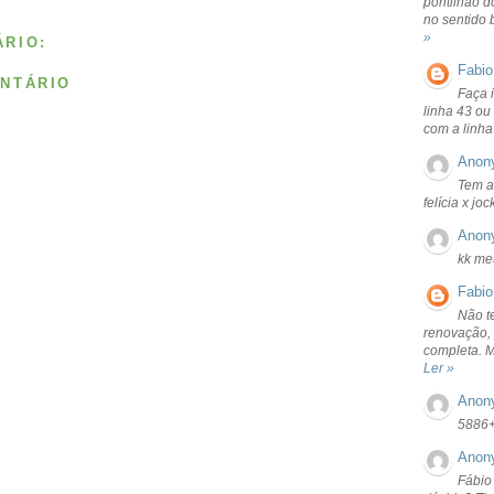
pontilhão d
no sentido 
»
RIO:
Fabio
NTÁRIO
Faça 
linha 43 ou
com a linha
Anon
Tem a
felícia x jo
Anon
kk me
Fabio
Não t
renovação, 
completa. 
Ler »
Anon
5886
Anon
Fábio