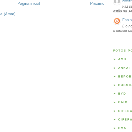
Anon
Página inicial
Próximo
Faz s
estão na 34
os (Atom)
Fabio
É o ho
a atrasar 
FOTOS P
►
AMD
►
ANKAI
►
BEPOB
►
BUSSC
►
BYD
►
CAIO
►
CIFER
►
CIFER
►
CMA