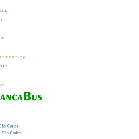
S
BUS
O
E
US
OR EMPRESA
SAS
IVO
São Carlos
u São Carlos