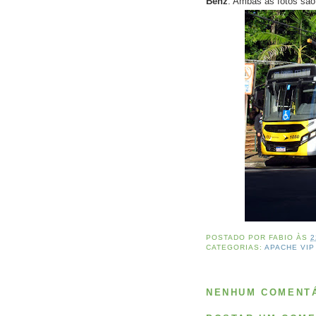
Benz
. Ambas as fotos sã
POSTADO POR
FABIO
ÀS
2
CATEGORIAS:
APACHE VIP
NENHUM COMENTÁ