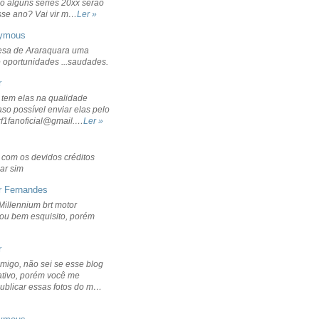
o alguns séries 20xx serão
sse ano? Vai vir m…
Ler »
ymous
sa de Araraquara uma
 oportunidades ...saudades.
r
 tem elas na qualidade
aso possível enviar elas pelo
rf1fanoficial@gmail.…
Ler »
r com os devidos créditos
ar sim
r Fernandes
Millennium brt motor
icou bem esquisito, porém
r
migo, não sei se esse blog
ativo, porém você me
publicar essas fotos do m…