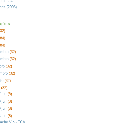
de escala
rans (2006)
AÇÕES
232)
384)
384)
embro
(32)
embro
(32)
bro
(32)
embro
(32)
sto
(32)
o
(32)
 jul.
(8)
 jul.
(8)
 jul.
(8)
 jul.
(8)
ache Vip - TCA