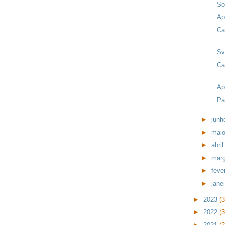
So
Ap
Ca
Sv
Ca
Ap
Pa
►
jun
►
mai
►
abri
►
mar
►
feve
►
jane
►
2023
(
►
2022
(