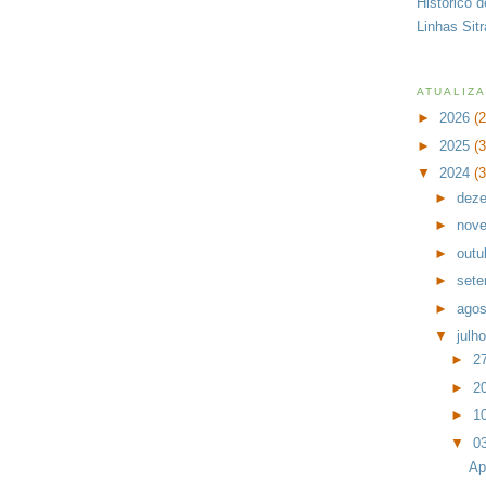
Histórico 
Linhas Sit
ATUALIZ
►
2026
(
►
2025
(
▼
2024
(
►
dez
►
nov
►
outu
►
set
►
ago
▼
julh
►
27
►
20
►
10
▼
03
Ap