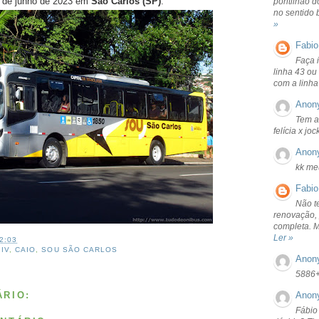
o de junho de 2023 em
São Carlos (SP)
.
pontilhão d
no sentido 
»
Fabio
Faça 
linha 43 ou
com a linha
Anon
Tem a
felícia x jo
Anon
kk me
Fabio
Não t
renovação, 
completa. 
Ler »
2:03
 IV
,
CAIO
,
SOU SÃO CARLOS
Anon
5886
RIO:
Anon
Fábio