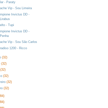
lar - Paraty
ache Vip - Sou Limeira
mpione Invictus DD -
Lirabus
elto - Tupi
mpione Invictus DD -
Penha
ache Vip - Sou São Carlos
radiso 1200 - Ricco
ho
(32)
o
(32)
l
(32)
ço
(32)
reiro
(32)
iro
(32)
384)
384)