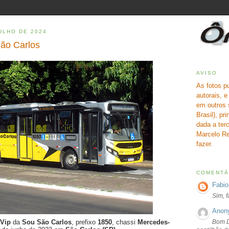
ULHO DE 2024
ão Carlos
AVISO
As fotos p
autorais, 
em outros 
Brasil), pr
dada a terc
Marcelo Re
fazer.
COMENTÁ
Fabio
Sim, 
Anon
Bom D
 Vip
da
Sou São Carlos
, prefixo
1850
, chassi
Mercedes-