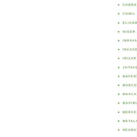
►
COBRA
►
COMIL
►
ELISÁ
►
HIGER
►
IBRAV
►
INCAS
►
IRIZAR
►
JOTAV
►
MAFER
►
MARCO
►
MASCA
►
MAXIB
►
MERCE
►
METAL
►
NEOBU