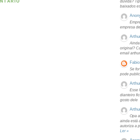
NTÁRIO
dúvida? Tip
baixados e
Anon
Empre
empresa de
Arthu
Ainda
original? C
email arthu
Fabio
Se fo
pode public
Arthu
Esse 
dianteiro f
gosto dele
Arthu
Opa a
ainda está 
autoriza a 
Ler »