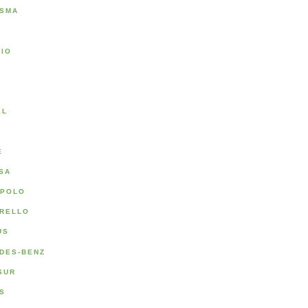
SMA
RIO
A
EL
E
SA
POLO
RELLO
US
DES-BENZ
SUR
S