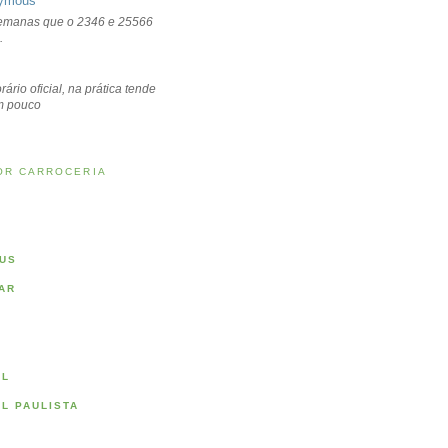
ymous
emanas que o 2346 e 25566
.
rário oficial, na prática tende
um pouco
OR CARROCERIA
US
AR
AL
AL PAULISTA