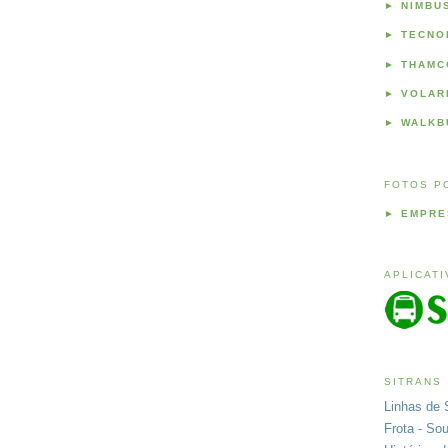
►
NIMBU
►
TECNO
►
THAMC
►
VOLAR
►
WALKB
FOTOS P
►
EMPRE
APLICAT
SITRANS
Linhas de 
Frota - So