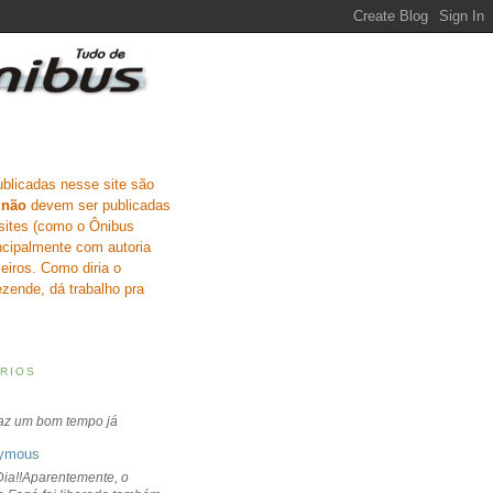
ublicadas nesse site são
e
não
devem ser publicadas
sites (como o Ônibus
incipalmente com autoria
eiros. Como diria o
zende, dá trabalho pra
RIOS
faz um bom tempo já
ymous
ia!!Aparentemente, o