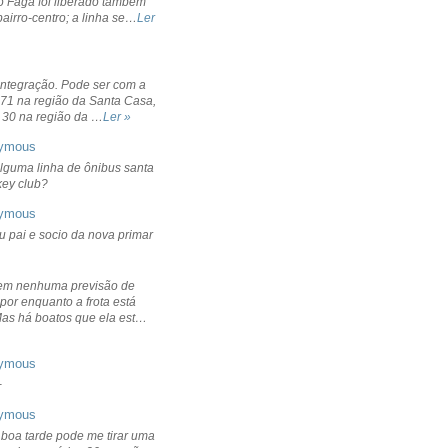
o Fagá foi liberado também
bairro-centro; a linha se…
Ler
integração. Pode ser com a
 71 na região da Santa Casa,
 30 na região da …
Ler »
ymous
lguma linha de ônibus santa
ckey club?
ymous
u pai e socio da nova primar
em nenhuma previsão de
por enquanto a frota está
Mas há boatos que ela est…
ymous
+
ymous
 boa tarde pode me tirar uma