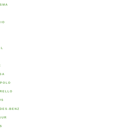
SMA
RIO
A
EL
E
SA
POLO
RELLO
US
DES-BENZ
SUR
S