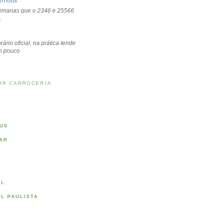
ymous
emanas que o 2346 e 25566
.
rário oficial, na prática tende
um pouco
OR CARROCERIA
US
AR
AL
AL PAULISTA