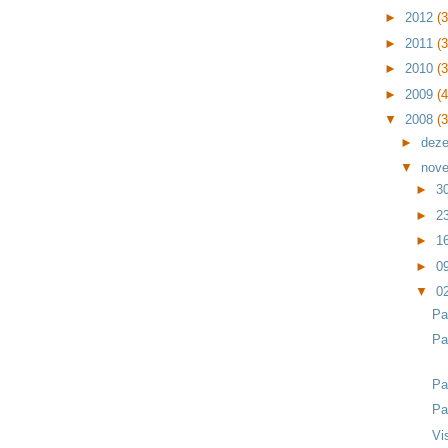
►
2012
(
►
2011
(
►
2010
(
►
2009
(
▼
2008
(
►
dez
▼
nov
►
3
►
2
►
1
►
0
▼
0
Pa
Pa
Pa
Pa
Vi