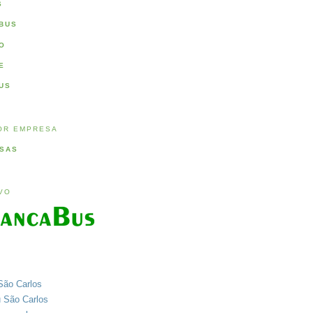
S
BUS
O
E
US
OR EMPRESA
SAS
IVO
São Carlos
u São Carlos