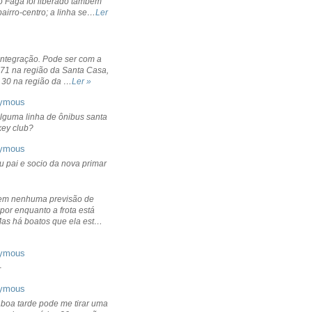
o Fagá foi liberado também
bairro-centro; a linha se…
Ler
integração. Pode ser com a
 71 na região da Santa Casa,
 30 na região da …
Ler »
ymous
lguma linha de ônibus santa
ckey club?
ymous
u pai e socio da nova primar
em nenhuma previsão de
por enquanto a frota está
Mas há boatos que ela est…
ymous
+
ymous
 boa tarde pode me tirar uma