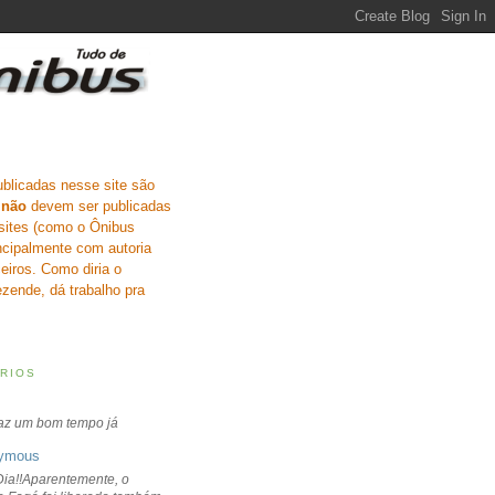
ublicadas nesse site são
e
não
devem ser publicadas
sites (como o Ônibus
incipalmente com autoria
eiros. Como diria o
zende, dá trabalho pra
RIOS
faz um bom tempo já
ymous
ia!!Aparentemente, o