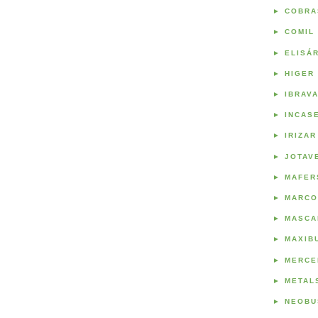
►
COBRA
►
COMIL
►
ELISÁ
►
HIGER
►
IBRAV
►
INCAS
►
IRIZAR
►
JOTAV
►
MAFER
►
MARCO
►
MASCA
►
MAXIB
►
MERCE
►
METAL
►
NEOBU