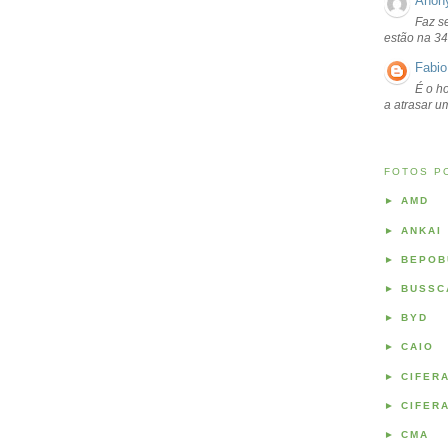
Anon
Faz s
estão na 34
Fabio
É o ho
a atrasar 
FOTOS P
►
AMD
►
ANKAI
►
BEPOB
►
BUSSC
►
BYD
►
CAIO
►
CIFER
►
CIFER
►
CMA