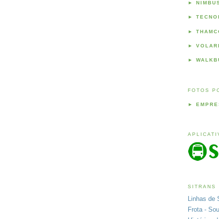
►
NIMBU
►
TECNO
►
THAMC
►
VOLAR
►
WALKB
FOTOS P
►
EMPRE
APLICAT
SITRANS
Linhas de 
Frota - So