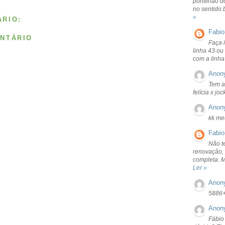
pontilhão d
no sentido 
»
RIO:
Fabio
NTÁRIO
Faça 
linha 43 ou
com a linha
Anon
Tem a
felícia x jo
Anon
kk me
Fabio
Não t
renovação, 
completa. 
Ler »
Anon
5886
Anon
Fábio