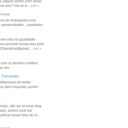
o alguns séries 20xx serão
sse ano? Vai vir m…
Ler »
ymous
sa de Araraquara uma
 oportunidades ...saudades.
r
 tem elas na qualidade
aso possível enviar elas pelo
rf1fanoficial@gmail.…
Ler »
r com os devidos créditos
ar sim
r Fernandes
Millennium brt motor
icou bem esquisito, porém
r
migo, não sei se esse blog
ativo, porém você me
publicar essas fotos do m…