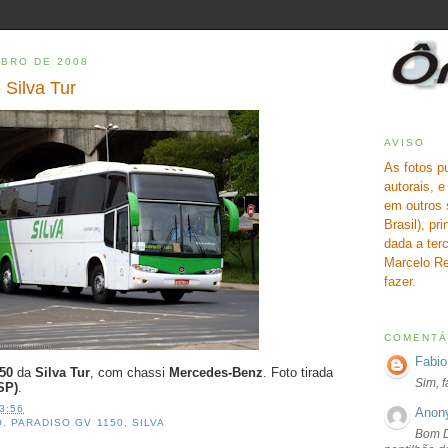
BRO DE 2008
 Silva Tur
AVISO
As fotos p
autorais, 
em outros 
Brasil), pr
dada a terc
Marcelo Re
fazer.
COMENTÁ
Fabio
150
da
Silva Tur
, com chassi
Mercedes-Benz
. Foto tirada
Sim, 
SP)
.
3:56
Anon
O
,
PARADISO GV 1150
,
SILVA
Bom D