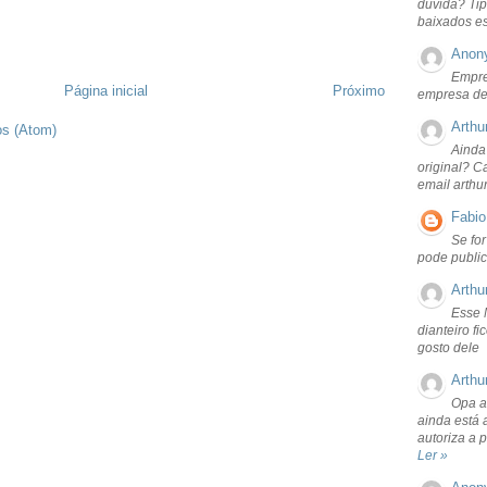
dúvida? Tip
baixados e
Anon
Empre
Página inicial
Próximo
empresa de
Arthu
os (Atom)
Ainda
original? C
email arthu
Fabio
Se fo
pode public
Arthu
Esse 
dianteiro f
gosto dele
Arthu
Opa a
ainda está 
autoriza a 
Ler »