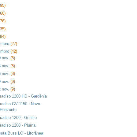
395)
360)
376)
435)
394)
embro
(27)
embro
(42)
0 nov.
(8)
3 nov.
(8)
6 nov.
(8)
9 nov.
(9)
2 nov.
(9)
radiso 1200 HD - Gardênia
radiso GV 1150 - Novo
Horizonte
radiso 1200 - Gontijo
radiso 1200 - Pluma
ssta Buss LO - Litorânea