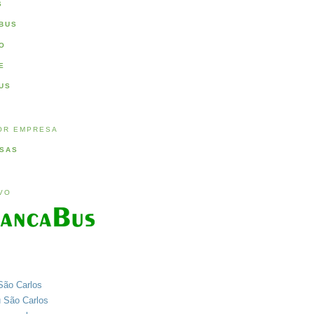
S
BUS
O
E
US
OR EMPRESA
SAS
IVO
São Carlos
u São Carlos