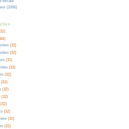
de escala
rans (2006)
AÇÕES
232)
384)
embro
(32)
embro
(32)
bro
(32)
embro
(32)
sto
(32)
o
(32)
ho
(32)
o
(32)
l
(32)
ço
(32)
reiro
(32)
iro
(32)