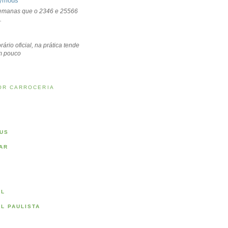
ymous
emanas que o 2346 e 25566
.
rário oficial, na prática tende
um pouco
OR CARROCERIA
US
AR
AL
AL PAULISTA