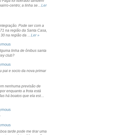
o Fagá foi liberado também
bairro-centro; a linha se…
Ler
integração. Pode ser com a
 71 na região da Santa Casa,
 30 na região da …
Ler »
ymous
lguma linha de ônibus santa
ckey club?
ymous
u pai e socio da nova primar
em nenhuma previsão de
por enquanto a frota está
Mas há boatos que ela est…
ymous
+
ymous
 boa tarde pode me tirar uma