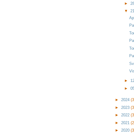
►
2
▼
2
Ap
Pa
To
Pa
To
Pa
Sv
Vi
►
1
►
0
►
2024
(
►
2023
(
►
2022
(
►
2021
(
►
2020
(