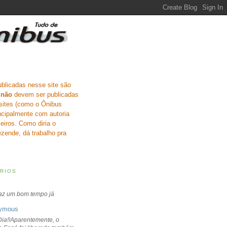
ublicadas nesse site são
e
não
devem ser publicadas
sites (como o Ônibus
incipalmente com autoria
eiros. Como diria o
zende, dá trabalho pra
RIOS
faz um bom tempo já
ymous
ia!!Aparentemente, o