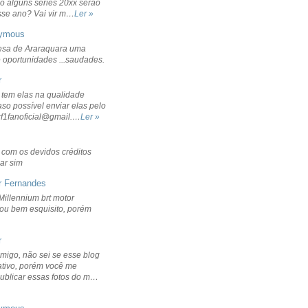
o alguns séries 20xx serão
sse ano? Vai vir m…
Ler »
ymous
sa de Araraquara uma
 oportunidades ...saudades.
r
 tem elas na qualidade
aso possível enviar elas pelo
rf1fanoficial@gmail.…
Ler »
r com os devidos créditos
ar sim
r Fernandes
Millennium brt motor
icou bem esquisito, porém
r
migo, não sei se esse blog
ativo, porém você me
publicar essas fotos do m…