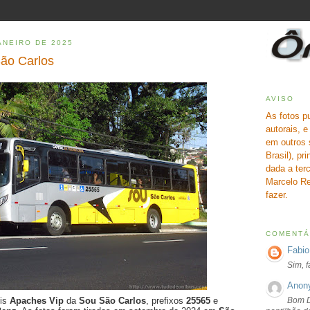
ANEIRO DE 2025
ão Carlos
AVISO
As fotos p
autorais, 
em outros 
Brasil), pr
dada a terc
Marcelo Re
fazer.
COMENTÁ
Fabio
Sim, 
Anon
Bom D
ois
Apaches Vip
da
Sou São Carlos
, prefixos
25565
e