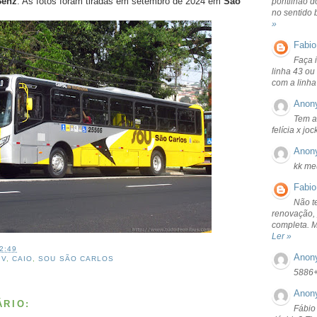
Benz
. As fotos foram tiradas em setembro de 2024 em
São
pontilhão d
no sentido 
»
Fabio
Faça 
linha 43 ou
com a linha
Anon
Tem a
felícia x jo
Anon
kk me
Fabio
Não t
renovação, 
completa. 
Ler »
2:49
Anon
 V
,
CAIO
,
SOU SÃO CARLOS
5886
Anon
RIO:
Fábio