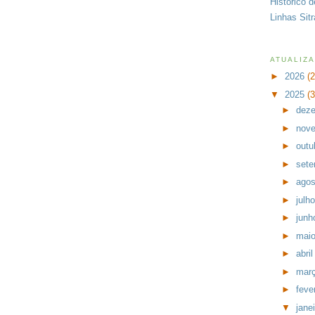
Histórico 
Linhas Sit
ATUALIZ
►
2026
(
▼
2025
(
►
dez
►
nov
►
outu
►
set
►
ago
►
julh
►
jun
►
mai
►
abri
►
mar
►
feve
▼
jane