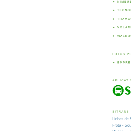
►
NIMBU
►
TECNO
►
THAMC
►
VOLAR
►
WALKB
FOTOS P
►
EMPRE
APLICAT
SITRANS
Linhas de 
Frota - So