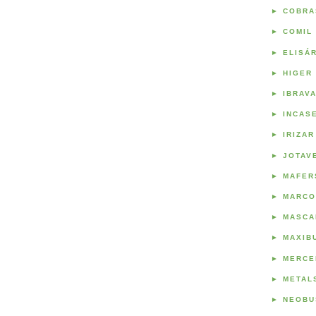
►
COBRA
►
COMIL
►
ELISÁ
►
HIGER
►
IBRAV
►
INCAS
►
IRIZAR
►
JOTAV
►
MAFER
►
MARCO
►
MASCA
►
MAXIB
►
MERCE
►
METAL
►
NEOBU