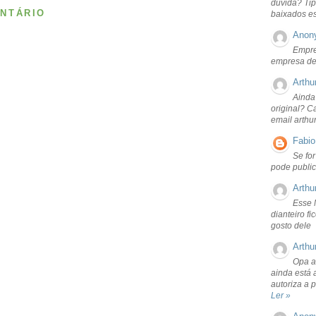
dúvida? Tip
NTÁRIO
baixados e
Anon
Empre
empresa de
Arthu
Ainda
original? C
email arthu
Fabio
Se fo
pode public
Arthu
Esse 
dianteiro f
gosto dele
Arthu
Opa a
ainda está 
autoriza a 
Ler »