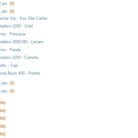
8 jan.
(8)
1 jan.
(8)
ache Vip - Sou São Carlos
radiso 1200 - Gold
rino - Princesa
radiso 1800 DD - Levare
rino - Paraty
radiso 1200 - Cometa
elto - Tupi
ssta Buss 400 - Penha
2 jan.
(8)
5 jan.
(8)
384)
384)
384)
288)
384)