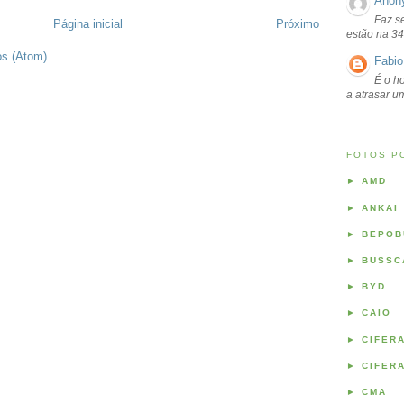
Anon
Faz s
Página inicial
Próximo
estão na 34
os (Atom)
Fabio
É o ho
a atrasar 
FOTOS P
►
AMD
►
ANKAI
►
BEPOB
►
BUSSC
►
BYD
►
CAIO
►
CIFER
►
CIFER
►
CMA