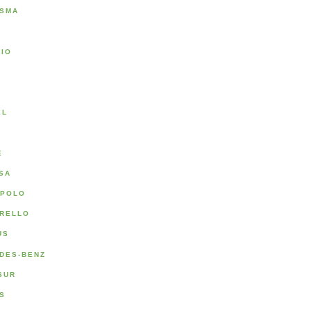
SMA
RIO
A
EL
E
SA
POLO
RELLO
US
DES-BENZ
SUR
S