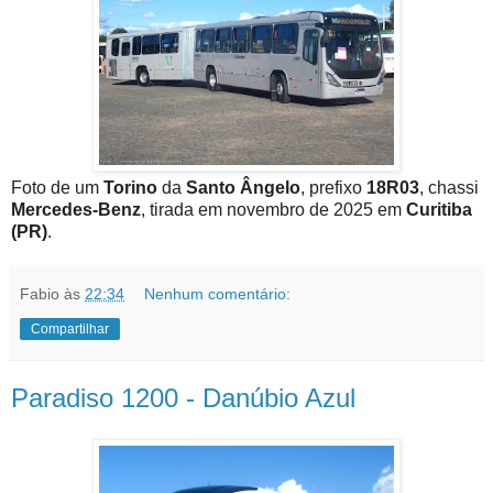
Foto de um
Torino
da
Santo Ângelo
, prefixo
18R03
, chassi
Mercedes-Benz
, tirada em novembro de 2025 em
Curitiba
(PR)
.
Fabio
às
22:34
Nenhum comentário:
Compartilhar
Paradiso 1200 - Danúbio Azul