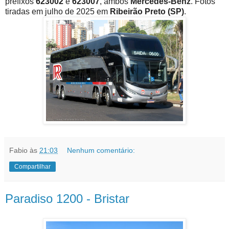
prefixos
623002
e
623007
, ambos
Mercedes-Benz
. Fotos
tiradas em julho de 2025 em
Ribeirão Preto (SP)
.
Fabio
às
21:03
Nenhum comentário:
Compartilhar
Paradiso 1200 - Bristar