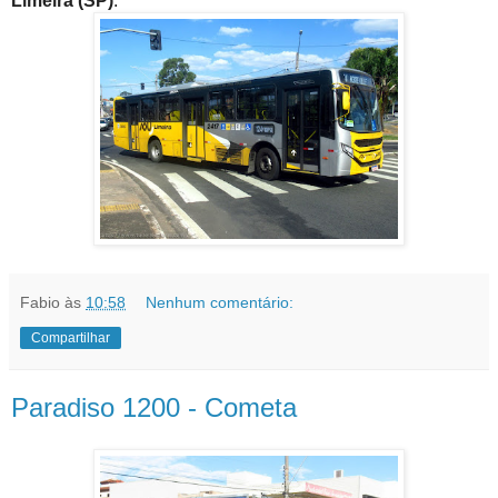
Limeira (SP)
.
Fabio
às
10:58
Nenhum comentário:
Compartilhar
Paradiso 1200 - Cometa