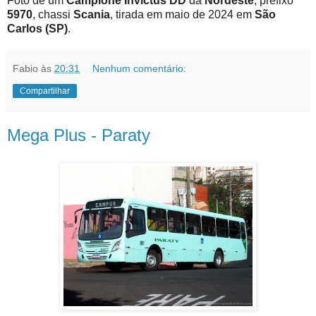
Foto de um
Campione Invictus DD
da
Nordeste
, prefixo
5970
, chassi
Scania
, tirada em maio de 2024 em
São
Carlos (SP)
.
Fabio
às
20:31
Nenhum comentário:
Compartilhar
Mega Plus - Paraty