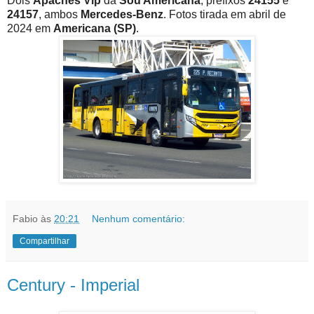
Dois
Apaches Vip
da
Sou Americana
, prefixos
24155
e
24157
, ambos
Mercedes-Benz
. Fotos tirada em abril de
2024 em
Americana (SP)
.
Fabio
às
20:21
Nenhum comentário:
Compartilhar
Century - Imperial