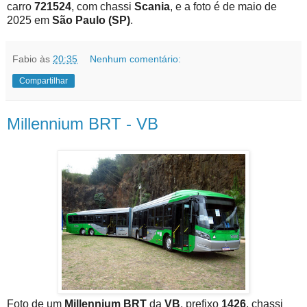
carro
721524
, com chassi
Scania
, e a foto é de maio de
2025 em
São Paulo (SP)
.
Fabio
às
20:35
Nenhum comentário:
Compartilhar
Millennium BRT - VB
Foto de um
Millennium BRT
da
VB
, prefixo
1426
, chassi