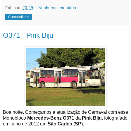
Fabio
às
23:29
Nenhum comentário:
Compartilhar
O371 - Pink Biju
Boa noite. Começamos a atualização de Carnaval com esse
Monobloco
Mercedes-Benz O371
da
Pink Biju
, fotografado
em julho de 2012 em
São Carlos (SP)
.