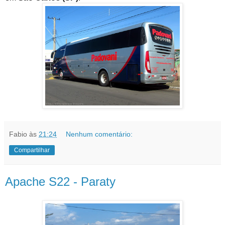
Fabio
às
21:24
Nenhum comentário:
Compartilhar
Apache S22 - Paraty